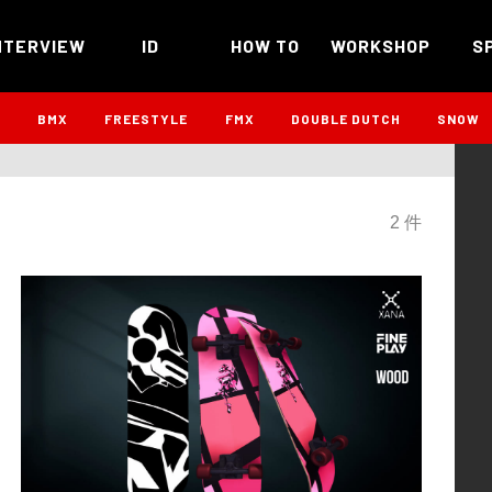
NTERVIEW
ID
HOW TO
WORKSHOP
S
B
BMX
FREESTYLE
FMX
DOUBLE DUTCH
SNOW
2 件