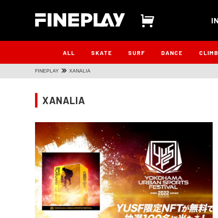
I
ALL
SKATE
SURF
DANCE
CLIM
FINEPLAY
XANALIA
XANALIA