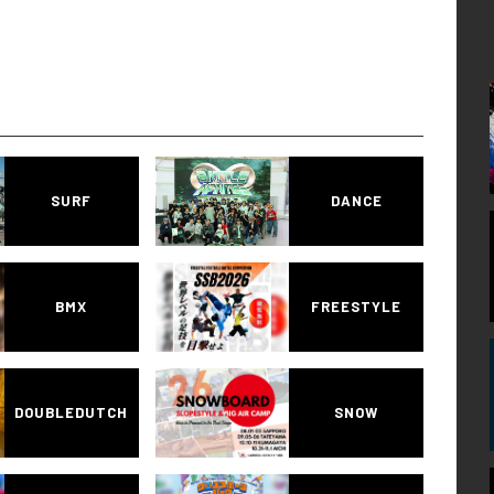
SURF
DANCE
BMX
FREESTYLE
DOUBLEDUTCH
SNOW