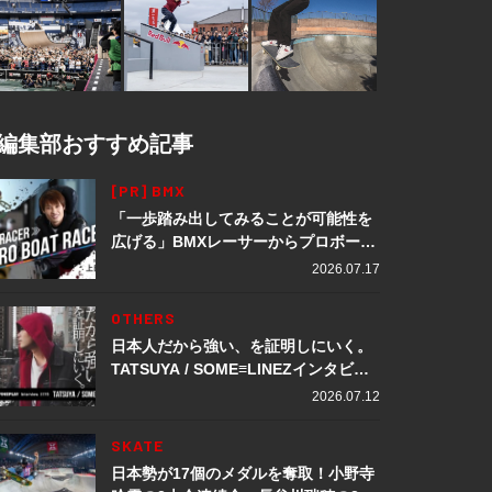
編集部おすすめ記事
[PR] BMX
「一歩踏み出してみることが可能性を
広げる」BMXレーサーからプロボート
レーサーへ転身。上田龍星が体現する
2026.07.17
挑戦の軌跡
OTHERS
日本人だから強い、を証明しにいく。
TATSUYA / SOME≡LINEZインタビュ
ー
2026.07.12
SKATE
日本勢が17個のメダルを奪取！小野寺