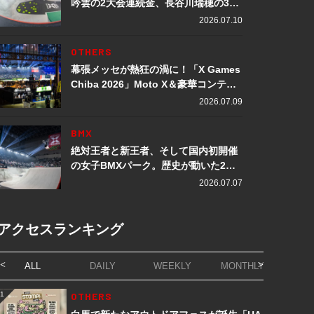
吟雲の2大会連続金、長谷川瑞穂の3メ
ダル獲得など数々の快挙をプレイバッ
2026.07.10
ク「X Games Chiba 2026」
OTHERS
幕張メッセが熱狂の渦に！「X Games
Chiba 2026」Moto X＆豪華コンテン
ツレポート
2026.07.09
BMX
絶対王者と新王者、そして国内初開催
の女子BMXパーク。歴史が動いた2日
間「X Games Chiba 2026」
2026.07.07
アクセスランキング
ALL
DAILY
WEEKLY
MONTHLY
1
OTHERS
1