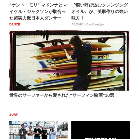
“ケント・モリ” マドンナとマ
〝潤い呼び込むクレンジング
イケル・ジャクソンが取合っ
オイル〟が、美肌作りの強い
た超実力派日本人ダンサー
味方！
DANCE
AD(DHC｜CanCam.jp)
世界のサーファーから愛された“サーフィン映画”10選
SURF