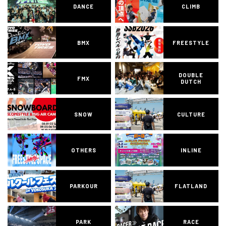
DANCE
CLIMB
BMX
FREESTYLE
DOUBLE
FMX
DUTCH
SNOW
CULTURE
OTHERS
INLINE
PARKOUR
FLATLAND
PARK
RACE