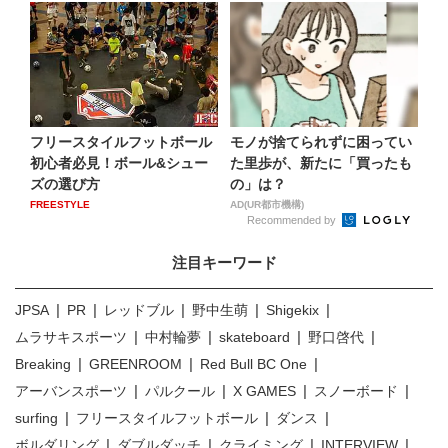
フリースタイルフットボール
モノが捨てられずに困ってい
初心者必見！ボール&シュー
た里歩が、新たに「買ったも
ズの選び方
の」は？
FREESTYLE
AD(UR都市機構)
Recommended by
注目キーワード
JPSA
PR
レッドブル
野中生萌
Shigekix
ムラサキスポーツ
中村輪夢
skateboard
野口啓代
Breaking
GREENROOM
Red Bull BC One
アーバンスポーツ
パルクール
X GAMES
スノーボード
surfing
フリースタイルフットボール
ダンス
ボルダリング
ダブルダッチ
クライミング
INTERVIEW