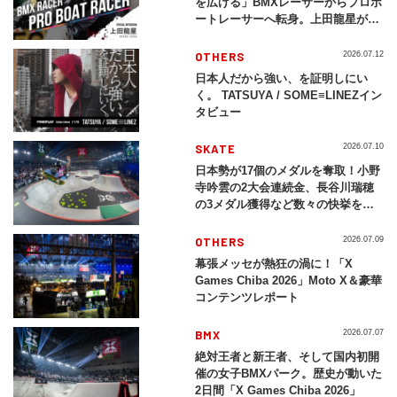
を広げる」BMXレーサーからプロボ
ートレーサーへ転身。上田龍星が体
現する挑戦の軌跡
OTHERS
2026.07.12
日本人だから強い、を証明しにい
く。 TATSUYA / SOME≡LINEZイン
タビュー
SKATE
2026.07.10
日本勢が17個のメダルを奪取！小野
寺吟雲の2大会連続金、長谷川瑞穂
の3メダル獲得など数々の快挙をプ
レイバック「X Games Chiba
2026」
OTHERS
2026.07.09
幕張メッセが熱狂の渦に！「X
Games Chiba 2026」Moto X＆豪華
コンテンツレポート
BMX
2026.07.07
絶対王者と新王者、そして国内初開
催の女子BMXパーク。歴史が動いた
2日間「X Games Chiba 2026」