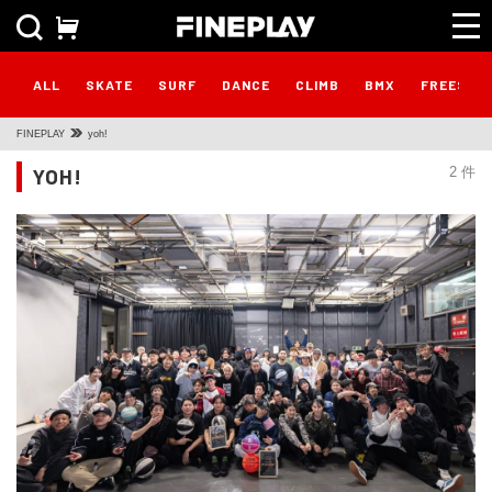
ALL
SKATE
SURF
DANCE
CLIMB
BMX
FREESTY
FINEPLAY
yoh!
YOH!
2 件