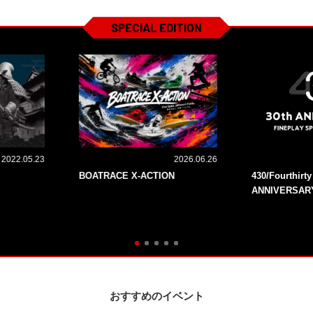
SPECIAL EDITION
2022.05.23
2026.06.26
BOATRACE X-ACTION
430/Fourthirt
ANNIVERSAR
おすすめのイベント