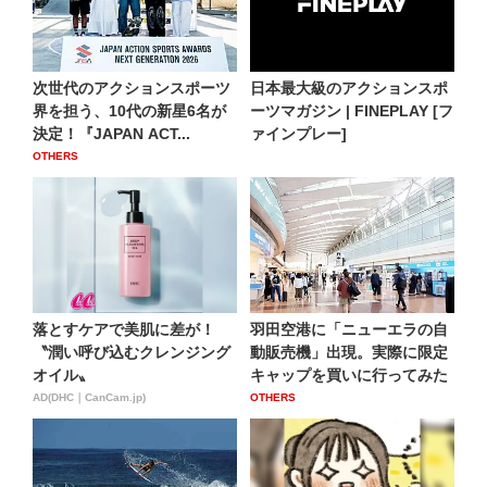
次世代のアクションスポーツ
日本最大級のアクションスポ
界を担う、10代の新星6名が
ーツマガジン | FINEPLAY [フ
決定！『JAPAN ACT...
ァインプレー]
OTHERS
落とすケアで美肌に差が！
羽田空港に「ニューエラの自
〝潤い呼び込むクレンジング
動販売機」出現。実際に限定
オイル〟
キャップを買いに行ってみた
AD(DHC｜CanCam.jp)
OTHERS