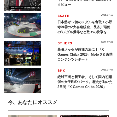
タビュー
SKATE
2026.07.10
日本勢が17個のメダルを奪取！小野
寺吟雲の2大会連続金、長谷川瑞穂
の3メダル獲得など数々の快挙をプ
レイバック「X Games Chiba
2026」
OTHERS
2026.07.09
幕張メッセが熱狂の渦に！「X
Games Chiba 2026」Moto X＆豪華
コンテンツレポート
BMX
2026.07.07
絶対王者と新王者、そして国内初開
催の女子BMXパーク。歴史が動いた
2日間「X Games Chiba 2026」
今、あなたにオススメ