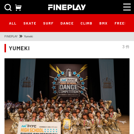
ALL
SKATE
SURF
DANCE
CLIMB
BMX
FREESTY
FINEPLAY
Yumeki
YUMEKI
3 件