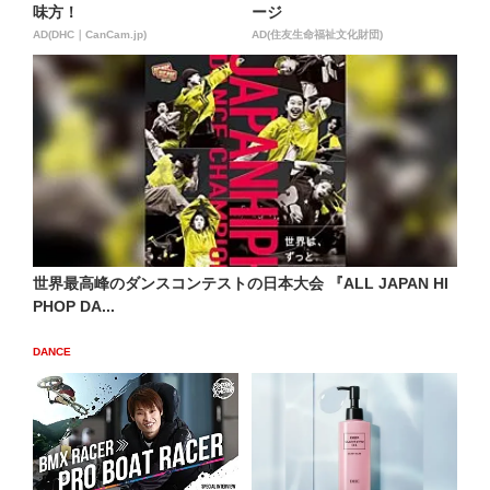
味方！
ージ
AD(DHC｜CanCam.jp)
AD(住友生命福祉文化財団)
世界最高峰のダンスコンテストの日本大会 『ALL JAPAN HI
PHOP DA...
DANCE