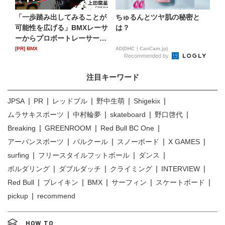
「一歩踏み出してみることが
ちゅるんとツヤ肌の秘密と
可能性を広げる」BMXレーサ
は？
ーからプロボートレーサー
へ...
[PR] BMX
AD(DHC｜CanCam.jp)
Recommended by
注目キーワード
JPSA
PR
レッドブル
野中生萌
Shigekix
ムラサキスポーツ
中村輪夢
skateboard
野口啓代
Breaking
GREENROOM
Red Bull BC One
アーバンスポーツ
パルクール
スノーボード
X GAMES
surfing
フリースタイルフットボール
ダンス
ボルダリング
ダブルダッチ
クライミング
INTERVIEW
Red Bull
ブレイキン
BMX
サーフィン
スケートボード
pickup
recommend
HOW TO