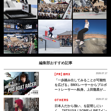
編集部おすすめ記事
[PR] BMX
2026.07.17
「一歩踏み出してみることが可能性
を広げる」BMXレーサーからプロボ
ートレーサーへ転身。上田龍星が体
現する挑戦の軌跡
OTHERS
2026.07.12
日本人だから強い、を証明しにい
く。 TATSUYA / SOME≡LINEZイン