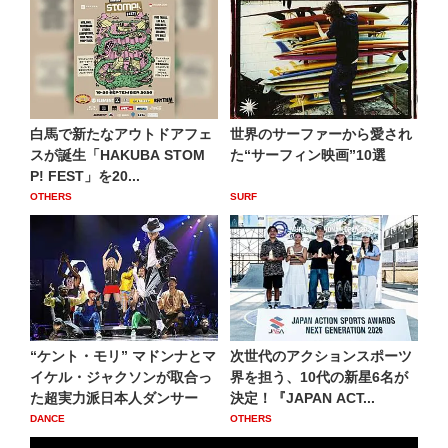
白馬で新たなアウトドアフェ
世界のサーファーから愛され
スが誕生「HAKUBA STOM
た“サーフィン映画”10選
P! FEST」を20...
OTHERS
SURF
“ケント・モリ” マドンナとマ
次世代のアクションスポーツ
イケル・ジャクソンが取合っ
界を担う、10代の新星6名が
た超実力派日本人ダンサー
決定！『JAPAN ACT...
DANCE
OTHERS