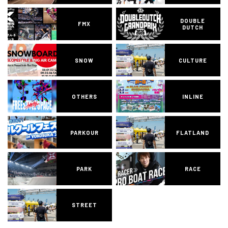
DOUBLE
FMX
DUTCH
SNOW
CULTURE
OTHERS
INLINE
PARKOUR
FLATLAND
PARK
RACE
STREET