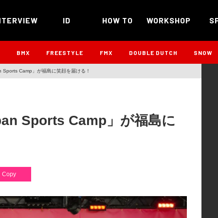
NTERVIEW
ID
HOW TO
WORKSHOP
S
B
BMX
FREESTYLE
FMX
DOUBLE DUTCH
SNOW
 Sports Camp」が福島に笑顔を届ける！
 Sports Camp」が福島に
Copy