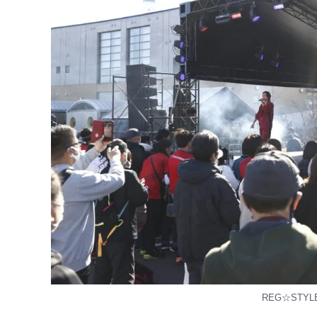
REG☆STYLE