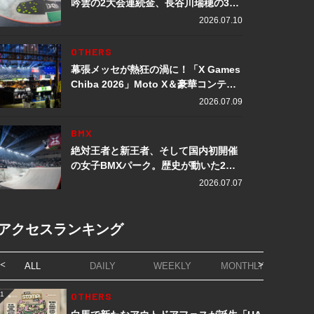
吟雲の2大会連続金、長谷川瑞穂の3メ
ダル獲得など数々の快挙をプレイバッ
2026.07.10
ク「X Games Chiba 2026」
OTHERS
幕張メッセが熱狂の渦に！「X Games
Chiba 2026」Moto X＆豪華コンテン
ツレポート
2026.07.09
BMX
絶対王者と新王者、そして国内初開催
の女子BMXパーク。歴史が動いた2日
間「X Games Chiba 2026」
2026.07.07
アクセスランキング
ALL
DAILY
WEEKLY
MONTHLY
1
OTHERS
1