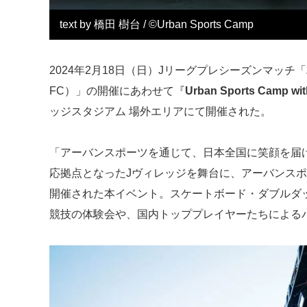
text by 橋田 樹台 / ©︎Urban Sports Camp
2024年2月18日（日）Jリーグプレシーズンマッチ「
FC）」の開催にあわせて『
Urban Sports Camp wit
ッジスタジアム 場外エリアにて開催された。
「アーバンスポーツを通じて、日本全国に笑顔を届
応拠点となったJヴィレッジを舞台に、アーバンス
開催された本イベント。スケートボード・ダブルダ
競技の体験会や、国内トッププレイヤーたちによる