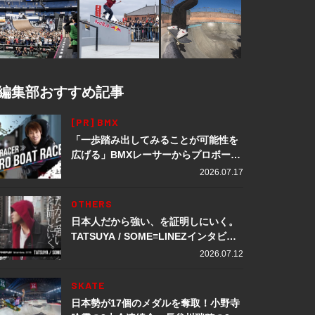
編集部おすすめ記事
[PR] BMX
「一歩踏み出してみることが可能性を
広げる」BMXレーサーからプロボート
レーサーへ転身。上田龍星が体現する
2026.07.17
挑戦の軌跡
OTHERS
日本人だから強い、を証明しにいく。
TATSUYA / SOME≡LINEZインタビュ
ー
2026.07.12
SKATE
日本勢が17個のメダルを奪取！小野寺