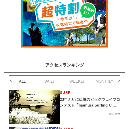
アクセスランキング
ALL
DAILY
WEEKLY
MONTHLY
1
SURF
1
23年ぶりに伝説のビッグウェイブコ
ンテスト「Inamura Surfing Cl...
2013.9.25
2