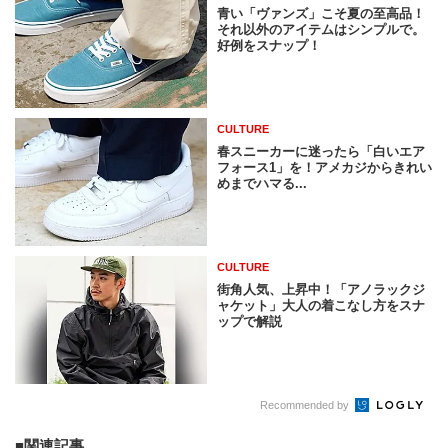
青い「ヴァンズ」こそ夏の至高品！
それ以外のアイテムはシンプルで。
好例をスナップ！
CULTURE
春スニーカーに迷ったら「白いエア
フォース1」を！アメカジからきれい
めまでハマる...
CULTURE
街角人気、上昇中！「アノラックジ
ャケット」大人の着こなし方をスナ
ップで解説
Recommended by
関連記事