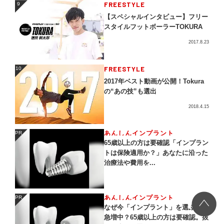
FREESTYLE
9
9
【スペシャルインタビュー】フリー
スタイルフットボーラーTOKURA
2017.8.23
FREESTYLE
10
10
2017年ベスト動画が公開！Tokura
の“あの技”も選出
2018.4.15
あんしんインプラント
PR
PR
65歳以上の方は要確認「インプラン
トは保険適用か？」あなたに沿った
治療法や費用を...
あんしんインプラント
PR
PR
なぜ今「インプラント」を選ぶ人が
急増中？65歳以上の方は要確認。抜