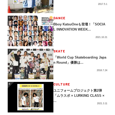
2017.5.1
DANCE
6
6
Bboy KatsuOneも登壇！「SOCIA
L INNOVATION WEEK...
2021.10.21
SKATE
7
7
「World Cup Skateboarding Japa
n Round」優勝は...
2016.7.24
CULTURE
8
8
ユニフォームプロジェクト第2弾
「ムラスポ × LURKING CLASS ×
...
2021.3.11