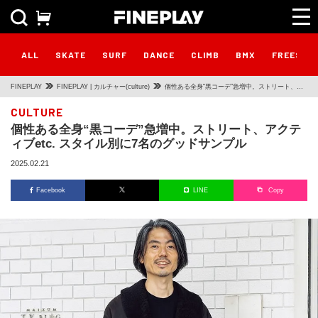
ALL
SKATE
SURF
DANCE
CLIMB
BMX
FREESTY
FINEPLAY
FINEPLAY | カルチャー(culture)
個性ある全身“黒コーデ”急増中。ストリート、ア
クティブetc. スタイル別に7名のグッドサンプル
CULTURE
個性ある全身“黒コーデ”急増中。ストリート、アクテ
ィブetc. スタイル別に7名のグッドサンプル
2025.02.21
Facebook
LINE
Copy