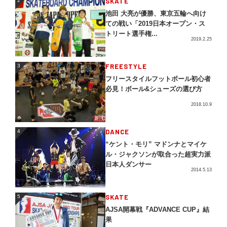
SKATE
2
池田 大亮が優勝、東京五輪へ向け
ての戦い「2019日本オープン・ス
トリート選手権...
2019.2.25
3
FREESTYLE
3
フリースタイルフットボール初心者
必見！ボール&シューズの選び方
2018.10.9
4
DANCE
4
“ケント・モリ” マドンナとマイケ
ル・ジャクソンが取合った超実力派
日本人ダンサー
2014.5.13
5
SKATE
5
AJSA開幕戦『ADVANCE CUP』結
果