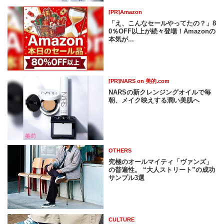
[PR]Amazon
「え、こんなセールやってたの？」8
0％OFF以上が続々登場！Amazonの
本気が...
[PR]NARS on 美的.com
NARSの新クレンジングオイルで毎
朝、メイク映えする潤い美肌へ
OTHERS
究極のオールマイティ「ヴァンズ」
の普遍性。 “大人ストリート”の成功
サンプル3選
CULTURE