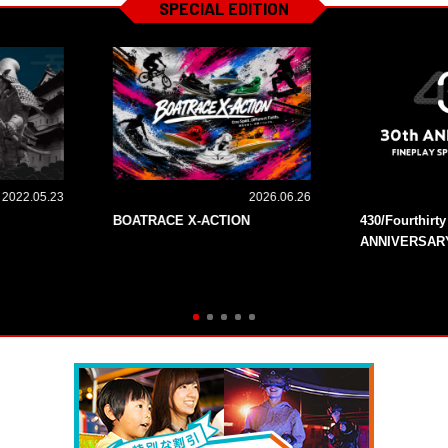
SPECIAL EDITION
2022.05.23
2026.06.26
BOATRACE X-ACTION
430/Fourthirt
ANNIVERSAR