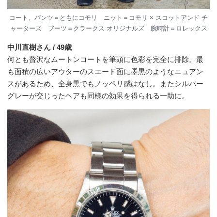
コート、パンツ＝ともにコモリ ニット＝コモリ × スコットアンド チ
ャーターズ ブーツ＝クラークス オリジナルズ 腕時計＝ロレックス
中川直樹さん / 49歳
何とも贅沢なムートンコートを筆頭に色彩を完全に排除。最
も面積の広いアウターのスエード面に墨黒のようなニュアン
スがあるため、全身黒でもノッペリ感はなし。またシルバー
グレーが交じったヘアも同様の効果を得られる一助に。