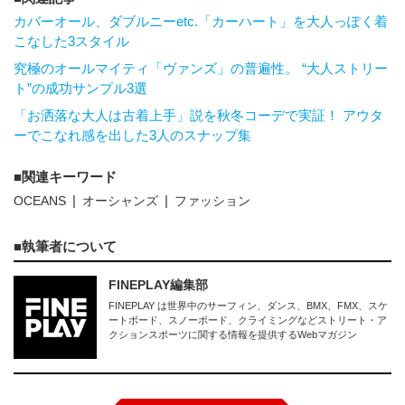
カバーオール、ダブルニーetc.「カーハート」を大人っぽく着
こなした3スタイル
究極のオールマイティ「ヴァンズ」の普遍性。 “大人ストリー
ト”の成功サンプル3選
「お洒落な大人は古着上手」説を秋冬コーデで実証！ アウタ
ーでこなれ感を出した3人のスナップ集
関連キーワード
OCEANS
オーシャンズ
ファッション
執筆者について
FINEPLAY編集部
FINEPLAY は世界中のサーフィン、ダンス、BMX、FMX、スケ
ートボード、スノーボード、クライミングなどストリート・ア
クションスポーツに関する情報を提供するWebマガジン