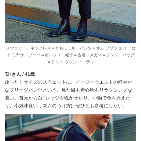
スウェット、ネックレス＝ともにミル パンツ＝オム プリッセ イッセ
イ ミヤケ ブーツ＝ポルタユ 帽子＝古着 メガネ＝ジンズ バッグ
＝ドリス ヴァン ノッテン
T.Hさん / 41歳
ゆったりサイズのスウェットに、イージーウエストの軽やか
なプリーツパンツという、見た目も着心地もリラクシングな
装い。首元から白Tシャツを覗かせたり、小物で色を添えた
り、小気味良いリズムのつけ方はぜひとも参考にしたい。