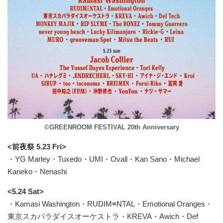
©GREENROOM FESTIVAL 20th Anniversary
<前夜祭 5.23 Fri>
・YG Marley・Tuxedo・UMI・Ovall・Kan Sano・Michael
Kaneko・Nenashi
<5.24 Sat>
・Kamasi Washington・RUDIM≡NTAL・Emotional Oranges・
東京スカパラダイスオーケストラ・KREVA・Awich・Def