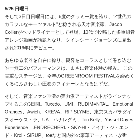
5/25 日曜日
そして3日目日曜日には、6度のグラミー賞を誇り、“Z世代の
カラフルなモーツァルト”と称される天才音楽家、Jacob
Collierがヘッドライナーとして登場。10代で投稿した多重録音
アレンジ動画が話題となり、クインシー・ジョーンズに見出
され2016年にデビュー。
あらゆる楽器を自在に操り、観客をコーラスとして巻き込む
唯一無二のパフォーマンスは、まさに音楽体験の極み。 この
貴重なステージは、今年のGREENROOM FESTIVALを締めく
くるにふさわしい圧巻のフィナーレとなるはずだ。
そして、音楽ファン垂涎の実力派アーティストがラインナッ
プするこの3日間。Tuxedo、UMI、RUDIM≡NTAL、Emotional
Oranges、Awich、KREVA、RIP SLYME、東京スカパラダイ
スオーケストラ、UA、ハナレグミ、Tori Kelly、Yussef Dayes
Experience、.ENDRECHERI.・SKY-HI・アイナ・ジ・エン
ド・Kroi・SIRUP、toeなど国内外の豪華アーティストが世