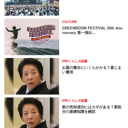
CULTURE
GREENROOM FESTIVAL 20th Ann
iversary 第一弾出...
[PR]くらしの話題
お墓の撤去にいくらかかる？墓じま
い費用
[PR]くらしの話題
家の売却成功にはカギがある？家処
分の基礎知識を解説