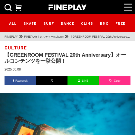
ALL
SKATE
SURF
DANCE
CLIMB
BMX
FREESTY
FINEPLAY
FINEPLAY | カルチャー(culture)
【GREENROOM FESTIVAL 20th Anniversary】
オールコンテンツを一挙公開！
CULTURE
【GREENROOM FESTIVAL 20th Anniversary】オー
ルコンテンツを一挙公開！
2025.05.08
Facebook
LINE
Copy