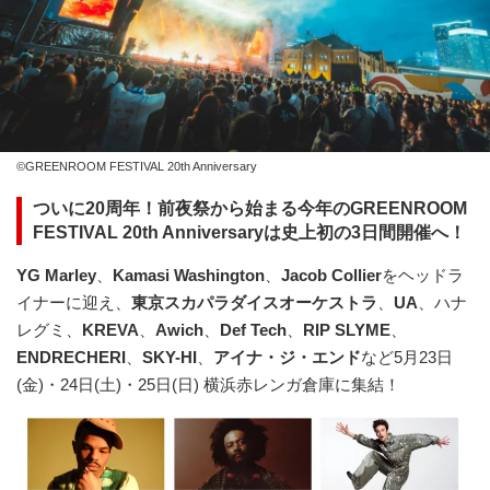
©GREENROOM FESTIVAL 20th Anniversary
ついに20周年！前夜祭から始まる今年のGREENROOM
FESTIVAL 20th Anniversaryは史上初の3日間開催へ！
YG Marley
、
Kamasi Washington
、
Jacob Collier
をヘッドラ
イナーに迎え、
東京スカパラダイスオーケストラ
、
UA
、ハナ
レグミ、
KREVA
、
Awich
、
Def Tech
、
RIP SLYME
、
ENDRECHERI
、
SKY-HI
、
アイナ・ジ・エンド
など5月23日
(金)・24日(土)・25日(日) 横浜赤レンガ倉庫に集結！