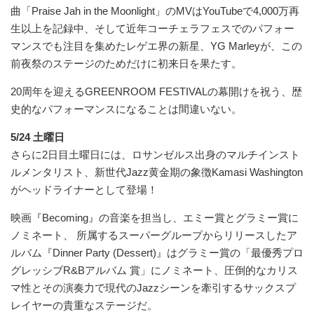
曲「Praise Jah in the Moonlight」のMVはYouTubeで4,000万再
生以上を記録中、そして近年コーチェラフェスでのパフォー
マンスでも注目を集めたレゲエ界の新星、YG Marleyが、この
前夜祭のステージのためだけに初来日を果たす。
20周年を迎えるGREENROOM FESTIVALの幕開けを祝う、歴
史的なパフォーマンスになることは間違いない。
5/24 土曜日
さらに2日目土曜日には、ロサンゼルス出身のマルチインスト
ルメンタリスト、新世代Jazz黄金期の象徴Kamasi Washington
がヘッドライナーとして登場！
映画『Becoming』の音楽を担当し、エミー賞とグラミー賞に
ノミネート、 所属するスーパーグループからリリースしたア
ルバム『Dinner Party (Dessert)』はグラミー賞の「最優秀プロ
グレッシブR&Bアルバム 賞」にノミネート、圧倒的なカリス
マ性とその演奏力で現代のJazzシーンを牽引するサックスプ
レイヤーの貴重なステージだ。