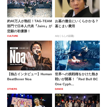
約40万人が熱狂！TAG-TEAM
お墓の撤去にいくらかかる？
部門で日本人代表『Jairo』が
墓じまい費用
悲願の初優勝！
CULTURE
AD(くらしの話題)
【独占インタビュー】Human
世界への挑戦権をかけた熱き
BeatBoxer Noa
戦いが開幕！「Red Bull BC
One Cyph...
OTHERS
DANCE