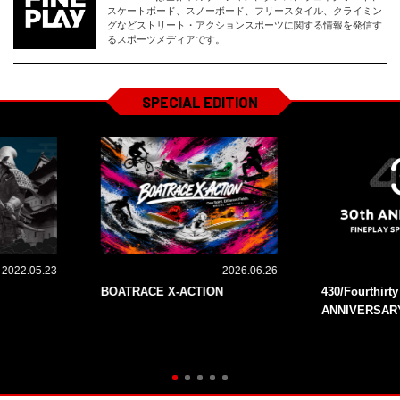
スケートボード、スノーボード、フリースタイル、クライミン
グなどストリート・アクションスポーツに関する情報を発信す
るスポーツメディアです。
SPECIAL EDITION
2022.05.23
2026.06.26
BOATRACE X-ACTION
430/Fourthirt
ANNIVERSAR