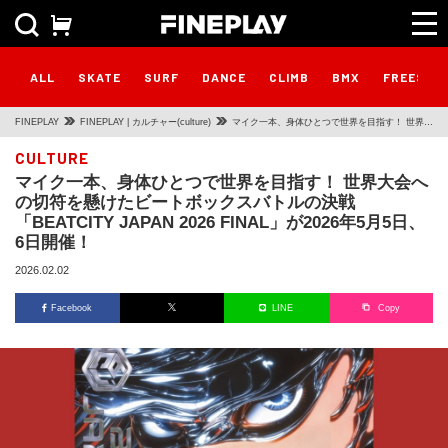
ALL
SKATE
SURF
DANCE
CLIMB
BMX
FREESTY
FINEPLAY
FINEPLAY | カルチャー(culture)
マイク一本、身体ひとつで世界を目指す！ 世界大
会への切符を懸けたビートボックスバトルの決戦
CULTURE
マイク一本、身体ひとつで世界を目指す！ 世界大会へ
「BEATCITY JAPAN 2026 FINAL」が2026年5月
の切符を懸けたビートボックスバトルの決戦
5日、6日開催！
「BEATCITY JAPAN 2026 FINAL」が2026年5月5日、
6日開催！
2026.02.02
Facebook
LINE
Copy