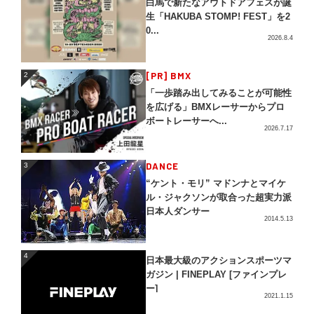
白馬で新たなアウトドアフェスが誕
生「HAKUBA STOMP! FEST」を2
0...
2026.8.4
2
[PR] BMX
2
「一歩踏み出してみることが可能性
を広げる」BMXレーサーからプロ
ボートレーサーへ...
2026.7.17
3
DANCE
3
“ケント・モリ” マドンナとマイケ
ル・ジャクソンが取合った超実力派
日本人ダンサー
2014.5.13
4
4
日本最大級のアクションスポーツマ
ガジン | FINEPLAY [ファインプレ
ー]
2021.1.15