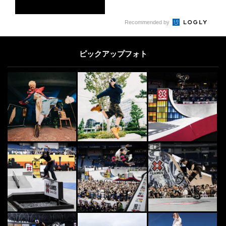
5
Recommended by
[PR] DOUBLEDUTCH
5
FINEPLAY編集部がアクションスポ
ーツの魅力をDig！ 「ダブルダッ
ピックアップフォト
チ」の歴...
2020.5.25
SURF
6
6
世界のサーファーから愛された“サ
ーフィン映画”10選
2016.2.15
OTHERS
7
7
様々なカルチャーが交差する異種格
闘技戦！「FREESTYLE SPACE 20
2...
2026.8.6
OTHERS
8
8