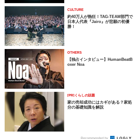
CULTURE
約40万人が熱狂！TAG-TEAM部門で
日本人代表『Jairo』が悲願の初優
勝！
OTHERS
【独占インタビュー】HumanBeatB
oxer Noa
[PR]くらしの話題
家の売却成功にはカギがある？家処
分の基礎知識を解説
Recommended by