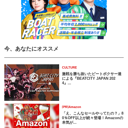
今、あなたにオススメ
CULTURE
激戦を勝ち抜いたビートボクサー達
による『BEATCITY JAPAN 202
4』...
[PR]Amazon
「え、こんなセールやってたの？」8
0％OFF以上が続々登場！Amazonの
本気が...