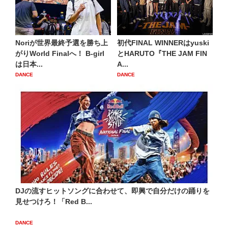
Noriが世界最終予選を勝ち上
初代FINAL WINNERはyuski
がりWorld Finalへ！ B-girl
とHARUTO『THE JAM FIN
は日本...
A...
DANCE
DANCE
DJの流すヒットソングに合わせて、即興で自分だけの踊りを
見せつけろ！「Red B...
DANCE