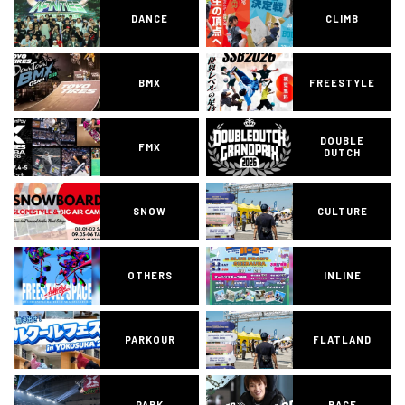
DANCE
CLIMB
BMX
FREESTYLE
DOUBLE
FMX
DUTCH
SNOW
CULTURE
OTHERS
INLINE
PARKOUR
FLATLAND
PARK
RACE