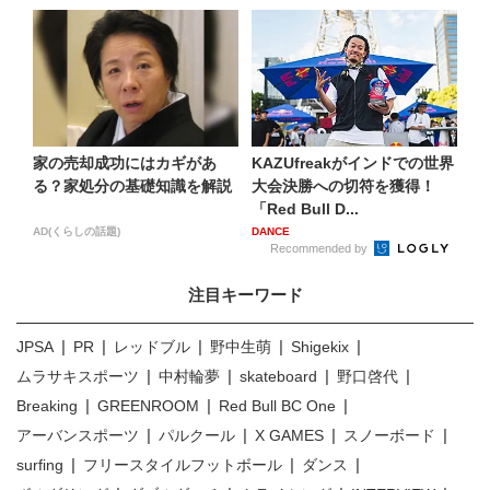
家の売却成功にはカギがあ
KAZUfreakがインドでの世界
る？家処分の基礎知識を解説
大会決勝への切符を獲得！
「Red Bull D...
AD(くらしの話題)
DANCE
Recommended by
注目キーワード
JPSA
PR
レッドブル
野中生萌
Shigekix
ムラサキスポーツ
中村輪夢
skateboard
野口啓代
Breaking
GREENROOM
Red Bull BC One
アーバンスポーツ
パルクール
X GAMES
スノーボード
surfing
フリースタイルフットボール
ダンス