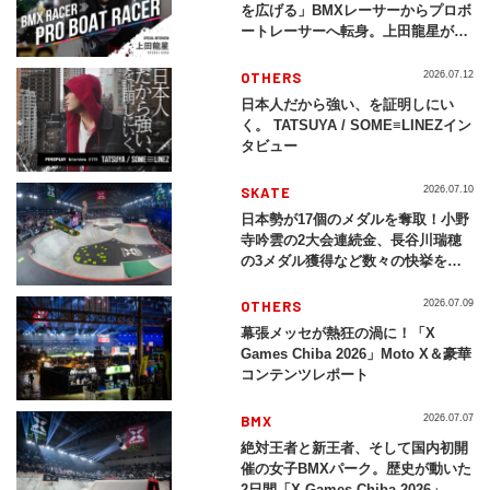
を広げる」BMXレーサーからプロボ
ートレーサーへ転身。上田龍星が体
現する挑戦の軌跡
OTHERS
2026.07.12
日本人だから強い、を証明しにい
く。 TATSUYA / SOME≡LINEZイン
タビュー
SKATE
2026.07.10
日本勢が17個のメダルを奪取！小野
寺吟雲の2大会連続金、長谷川瑞穂
の3メダル獲得など数々の快挙をプ
レイバック「X Games Chiba
2026」
OTHERS
2026.07.09
幕張メッセが熱狂の渦に！「X
Games Chiba 2026」Moto X＆豪華
コンテンツレポート
BMX
2026.07.07
絶対王者と新王者、そして国内初開
催の女子BMXパーク。歴史が動いた
2日間「X Games Chiba 2026」