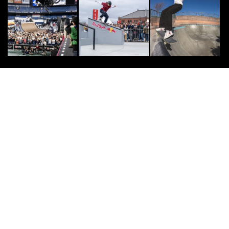
羽田空港に「ニューエラの自動販売
機」出現。実際に限定キャップを買
いに行ってみた
2022.11.30
SURF
9
9
第22回「SURF TOWN FESTA 202
6」開催決定 千葉県いすみ市で
全...
2026.5.20
DOUBLEDUTCH
10
10
｢笑顔で戦おう｣2024年の“主人公”
REG☆STYLE・KAIが振り返る、
激...
2025.2.16
AMAZON
PR
PR
「え、こんなセールやってたの？」
80％OFF以上が続々登場！Amazon
の本気が...