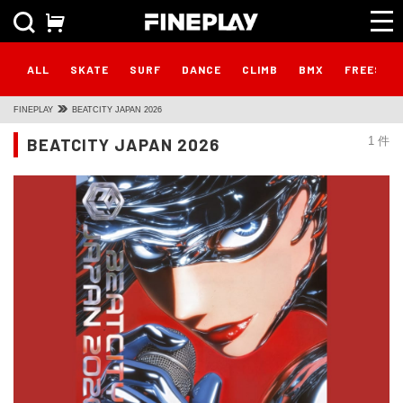
ALL
SKATE
SURF
DANCE
CLIMB
BMX
FREESTY
FINEPLAY
BEATCITY JAPAN 2026
BEATCITY JAPAN 2026
1 件