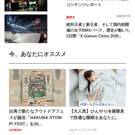
コンテンツレポート
BMX
2026.07.07
絶対王者と新王者、そして国内初開
催の女子BMXパーク。歴史が動いた
2日間「X Games Chiba 2026」
今、あなたにオススメ
白馬で新たなアウトドアフェ
【大人気】ひんやり冷感寝具
スが誕生「HAKUBA STOM
で快適な睡眠をあなたに。
P! FEST」を20...
OTHERS
AD(アイリスプラザ)