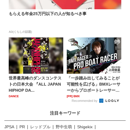
もらえる年金25万円以下の人が知るべき事
AD(くらしの話題)
世界最高峰のダンスコンテス
「一歩踏み出してみることが
トの日本大会 『ALL JAPAN
可能性を広げる」BMXレーサ
HIPHOP DA...
ーからプロボートレーサー
へ...
DANCE
[PR] BMX
Recommended by
注目キーワード
JPSA
PR
レッドブル
野中生萌
Shigekix