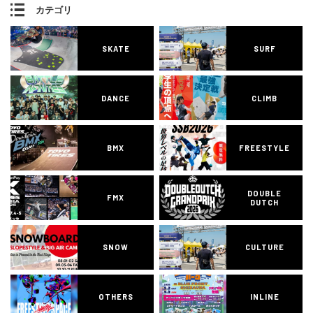
カテゴリ
SKATE
SURF
DANCE
CLIMB
BMX
FREESTYLE
DOUBLE
FMX
DUTCH
SNOW
CULTURE
OTHERS
INLINE