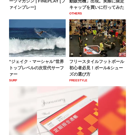
ーツマガジン | FINEPLAY [フ
動販売機」出現。実際に限定
ァインプレー]
キャップを買いに行ってみた
OTHERS
“ジェイク・マーシャル”世界
フリースタイルフットボール
トップレベルの次世代サーフ
初心者必見！ボール&シュー
ァー
ズの選び方
SURF
FREESTYLE