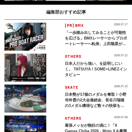
編集部おすすめ記事
[PR] BMX
2026.07.17
「一歩踏み出してみることが可能性
を広げる」BMXレーサーからプロボ
ートレーサーへ転身。上田龍星が体
現する挑戦の軌跡
OTHERS
2026.07.12
日本人だから強い、を証明しにい
く。 TATSUYA / SOME≡LINEZイン
タビュー
SKATE
2026.07.10
日本勢が17個のメダルを奪取！小野
寺吟雲の2大会連続金、長谷川瑞穂
の3メダル獲得など数々の快挙をプ
レイバック「X Games Chiba
2026」
OTHERS
2026.07.09
幕張メッセが熱狂の渦に！「X
Games Chiba 2026」Moto X＆豪華