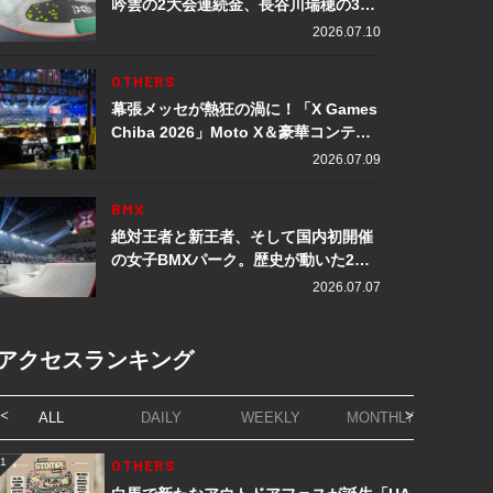
吟雲の2大会連続金、長谷川瑞穂の3メ
ダル獲得など数々の快挙をプレイバッ
2026.07.10
ク「X Games Chiba 2026」
OTHERS
幕張メッセが熱狂の渦に！「X Games
Chiba 2026」Moto X＆豪華コンテン
ツレポート
2026.07.09
BMX
絶対王者と新王者、そして国内初開催
の女子BMXパーク。歴史が動いた2日
間「X Games Chiba 2026」
2026.07.07
アクセスランキング
ALL
DAILY
WEEKLY
MONTHLY
1
OTHERS
1