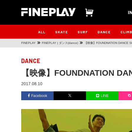
I
ALL
SKATE
SURF
DANCE
CLIM
FINEPLAY
FINEPLAY | ダンス(dance)
【映像】FOUNDNATION DANCE 
DANCE
【映像】FOUNDNATION DA
2017.08.10
Facebook
LINE