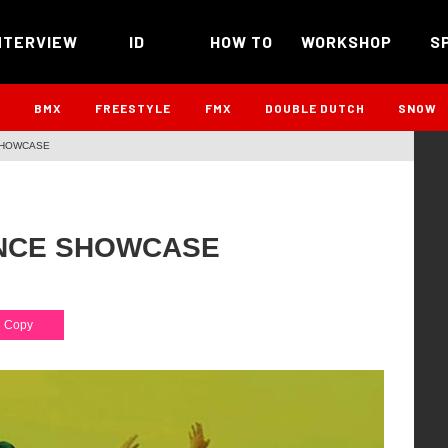
NTERVIEW
ID
HOW TO
WORKSHOP
S
B
BMX
FREESTYLE
FMX
DOUBLE DUTCH
SNOW
SHOWCASE
NCE SHOWCASE
Copy