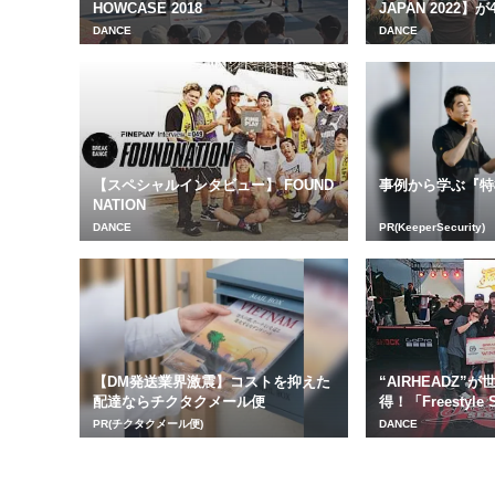
HOWCASE 2018
JAPAN 2022】が4.
DANCE
DANCE
【スペシャルインタビュー】 FOUND
事例から学ぶ『特
NATION
DANCE
PR(KeeperSecurity)
【DM発送業界激震】コストを抑えた
“AIRHEADZ”
配達ならチクタクメール便
得！「Freestyle Se
PR(チクタクメール便)
DANCE