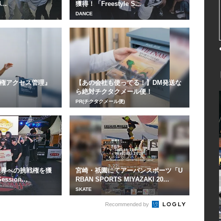
..
獲得！「Freestyle S...
DANCE
権アクセス管理』
【あの会社も使ってる！】DM発送な
ら絶対チクタクメール便！
PR(チクタクメール便)
が世界への挑戦権を獲
宮崎・祇園にてアーバンスポーツ「U
ssion...
RBAN SPORTS MIYAZAKI 20...
SKATE
Recommended by