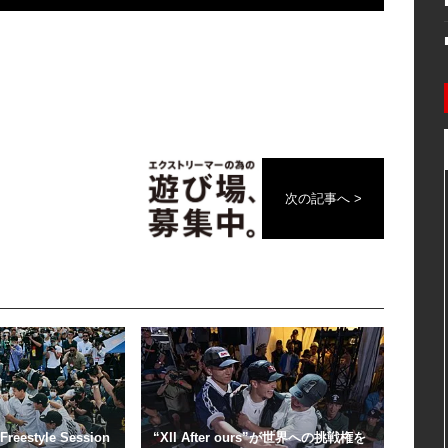
次の記事へ >
estyle Session
“XII After ours”が世界への挑戦権を