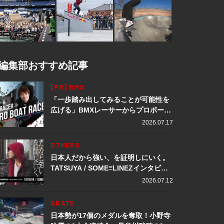
編集部おすすめ記事
[PR] BMX
「一歩踏み出してみることが可能性を
広げる」BMXレーサーからプロボート
レーサーへ転身。上田龍星が体現する
2026.07.17
挑戦の軌跡
OTHERS
日本人だから強い、を証明しにいく。
TATSUYA / SOME≡LINEZインタビュ
ー
2026.07.12
SKATE
日本勢が17個のメダルを奪取！小野寺