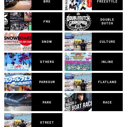
BMX
FREESTYLE
DOUBLE
FMX
DUTCH
SNOW
CULTURE
OTHERS
INLINE
PARKOUR
FLATLAND
PARK
RACE
STREET