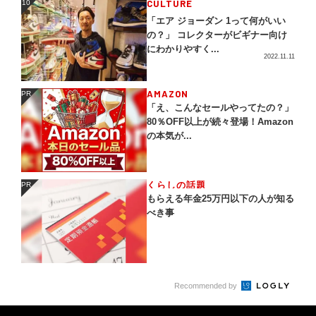
CULTURE
10
10
「エア ジョーダン 1って何がいい
の？」 コレクターがビギナー向け
にわかりやすく...
2022.11.11
AMAZON
PR
PR
「え、こんなセールやってたの？」
80％OFF以上が続々登場！Amazon
の本気が...
くらしの話題
PR
PR
もらえる年金25万円以下の人が知る
べき事
Recommended by