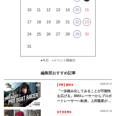
10
11
12
13
14
15
16
17
18
19
20
21
22
23
24
25
26
27
28
29
30
31
●今日 ○イベント開催日
編集部おすすめ記事
[PR] BMX
2026.07.17
「一歩踏み出してみることが可能性
を広げる」BMXレーサーからプロボ
ートレーサーへ転身。上田龍星が体
現する挑戦の軌跡
OTHERS
2026.07.12