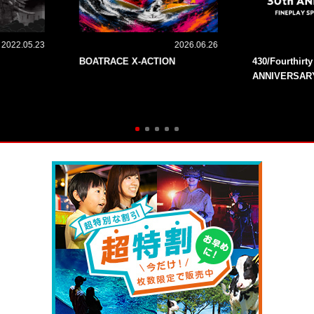
2022.05.23
2026.06.26
BOATRACE X-ACTION
430/Fourthirt
ANNIVERSAR