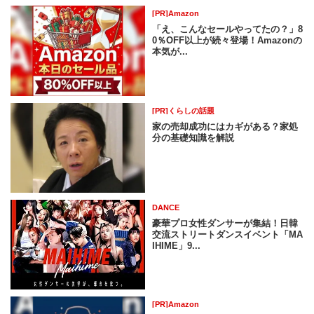
[PR]Amazon
「え、こんなセールやってたの？」8
0％OFF以上が続々登場！Amazonの
本気が...
[PR]くらしの話題
家の売却成功にはカギがある？家処
分の基礎知識を解説
DANCE
豪華プロ女性ダンサーが集結！日韓
交流ストリートダンスイベント「MA
IHIME」9...
[PR]Amazon