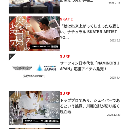
田岡なつみが好発...
2022.4.12
SKATE
7
7
「絵は出来上がってしまったら寂し
い」ナチュラル SKATER ARTIST
YO...
2022.5.6
SURF
8
8
サーフィン日本代表「NAMINORI J
APAN」応援アイテム発売！
2025.4.4
SURF
9
9
トッププロであり、シェイパーであ
るという挑戦。川瀬心那が切り拓く
現在地
2025.12.30