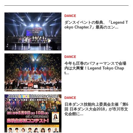
DANCE
ダンスイベントの祭典、「Legend T
okyo Chapter.7」最高のエン...
DANCE
今年も圧巻のパフォーマンスで会場
内は大興奮！Legend Tokyo Chap
t...
DANCE
日本ダンス技能向上委員会主催「第6
回 日本ダンス大会2018」が市川市文
化会館に...