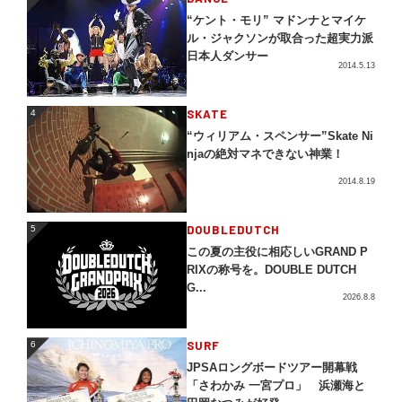
“ケント・モリ” マドンナとマイケ
ル・ジャクソンが取合った超実力派
日本人ダンサー
2014.5.13
4
SKATE
4
“ウィリアム・スペンサー”Skate Ni
njaの絶対マネできない神業！
2014.8.19
5
DOUBLEDUTCH
5
この夏の主役に相応しいGRAND P
RIXの称号を。DOUBLE DUTCH
G...
2026.8.8
SURF
6
6
JPSAロングボードツアー開幕戦
「さわかみ 一宮プロ」 浜瀬海と