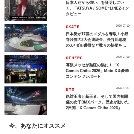
日本人だから強い、を証明しにい
く。 TATSUYA / SOME≡LINEZイン
タビュー
SKATE
2026.07.10
日本勢が17個のメダルを奪取！小野
寺吟雲の2大会連続金、長谷川瑞穂
の3メダル獲得など数々の快挙をプ
レイバック「X Games Chiba
2026」
OTHERS
2026.07.09
幕張メッセが熱狂の渦に！「X
Games Chiba 2026」Moto X＆豪華
コンテンツレポート
BMX
2026.07.07
絶対王者と新王者、そして国内初開
催の女子BMXパーク。歴史が動いた
2日間「X Games Chiba 2026」
今、あなたにオススメ