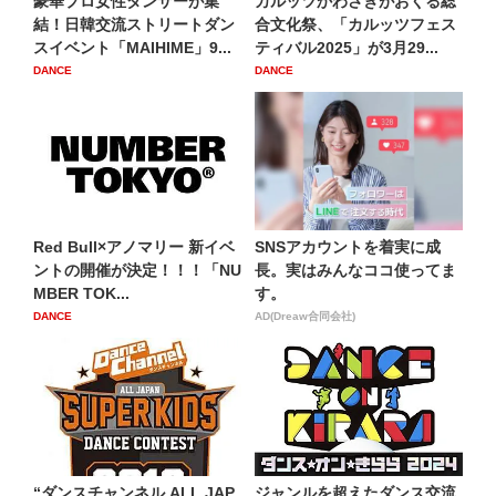
豪華プロ女性ダンサーが集
カルッツかわさきがおくる総
結！日韓交流ストリートダン
合文化祭、「カルッツフェス
スイベント「MAIHIME」9...
ティバル2025」が3月29...
DANCE
DANCE
Red Bull×アノマリー 新イベ
SNSアカウントを着実に成
ントの開催が決定！！！「NU
長。実はみんなココ使ってま
MBER TOK...
す。
DANCE
AD(Dreaw合同会社)
“ダンスチャンネル ALL JAP
ジャンルを超えたダンス交流