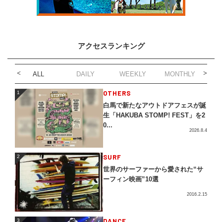
アクセスランキング
ALL
DAILY
WEEKLY
MONTHLY
1
OTHERS
1
白馬で新たなアウトドアフェスが誕
生「HAKUBA STOMP! FEST」を2
0...
2026.8.4
2
SURF
2
世界のサーファーから愛された“サ
ーフィン映画”10選
2016.2.15
3
DANCE
3