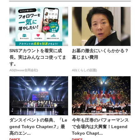
SNSアカウントを着実に成
お墓の撤去にいくらかかる？
長。実はみんなココ使ってま
墓じまい費用
す。
AD(Dreaw合同会社)
AD(くらしの話題)
ダンスイベントの祭典、「Le
今年も圧巻のパフォーマンス
gend Tokyo Chapter.7」最
で会場内は大興奮！Legend
高のエン...
Tokyo Chapt...
DANCE
DANCE