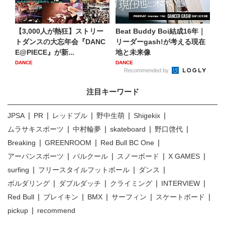
​【3,000人が熱狂】ストリー
Beat Buddy Boi結成16年｜
トダンスの大忘年会『DANC
リーダーgash!が考える現在
E@PIECE』が新...
地と未来像
DANCE
DANCE
Recommended by
注目キーワード
JPSA
PR
レッドブル
野中生萌
Shigekix
ムラサキスポーツ
中村輪夢
skateboard
野口啓代
Breaking
GREENROOM
Red Bull BC One
アーバンスポーツ
パルクール
スノーボード
X GAMES
surfing
フリースタイルフットボール
ダンス
ボルダリング
ダブルダッチ
クライミング
INTERVIEW
Red Bull
ブレイキン
BMX
サーフィン
スケートボード
pickup
recommend