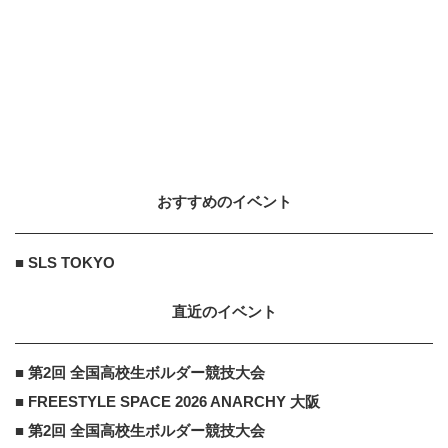
BMX」をグランフロント大阪...
2026.8.3
BLUE LAB
PR
PR
みずほ×官民で進める新産業創出
おすすめのイベント
BLUE LAB
PR
PR
官民370兆円で動く日本の新産業
■ SLS TOKYO
直近のイベント
■ 第2回 全国高校生ボルダー競技大会
■ FREESTYLE SPACE 2026 ANARCHY 大阪
■ 第2回 全国高校生ボルダー競技大会