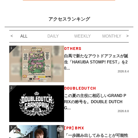
アクセスランキング
ALL
DAILY
WEEKLY
MONTHLY
1
OTHERS
1
白馬で新たなアウトドアフェスが誕
生「HAKUBA STOMP! FEST」を2
0...
2026.8.4
2
DOUBLEDUTCH
2
この夏の主役に相応しいGRAND P
RIXの称号を。DOUBLE DUTCH
G...
2026.8.8
3
[PR] BMX
3
「一歩踏み出してみることが可能性