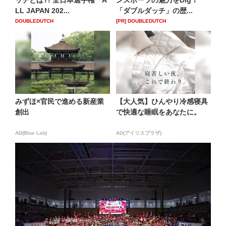
ッチとは?! 全日本選手権「A
ンスポーツの魅力をDig！
LL JAPAN 202...
「ダブルダッチ」の歴...
DOUBLEDUTCH
[PR] DOUBLEDUTCH
みずほ×官民で進める新産業
【大人気】ひんやり冷感寝具
創出
で快適な睡眠をあなたに。
AD(Blue Lab)
AD(アイリスプラザ)