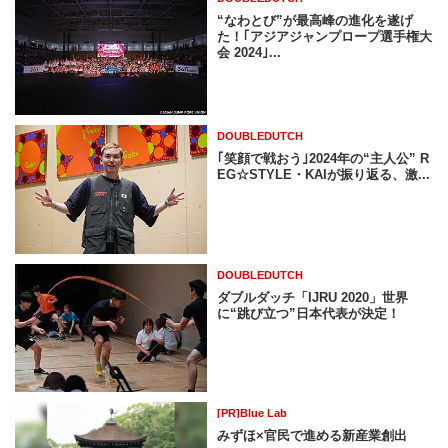
“なわとび”が最高峰の進化を遂げ
た！｢アジアジャンプロープ選手権大
会 2024｣...
DOUBLEDUTCH
｢笑顔で戦おう｣2024年の“主人公” R
EG☆STYLE・KAIが振り返る、激...
DOUBLEDUTCH
ダブルダッチ「IJRU 2020」世界
に“跳び立つ”日本代表が決定！
[PR]Blue Lab
みずほ×官民で進める新産業創出