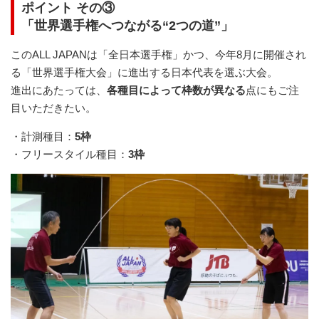
ポイント
その
③
「世界選手権へつながる“2つの道”
」
このALL JAPANは「全日本選手権」かつ、今年8月に開催され
る「世界選手権大会」に進出する日本代表を選ぶ大会。
進出にあたっては、
各種目によって枠数が異なる
点にもご注
目いただきたい。
・計測種目：
5枠
・フリースタイル種目：
3枠