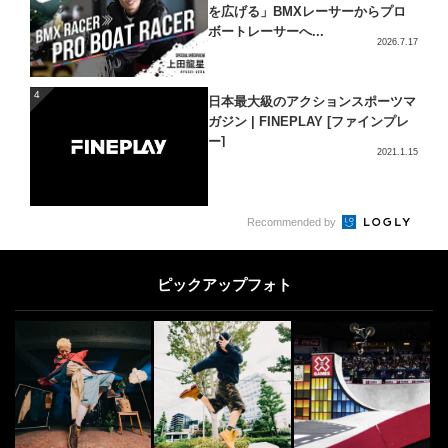
を広げる」BMXレーサーからプロ
ボートレーサーへ...
2026.7.17
4
4
日本最大級のアクションスポーツマ
ガジン | FINEPLAY [ファインプレ
ー]
2021.1.15
5
Recommended by
DANCE
5
Dancing God達が踊るマイケル・
ジャクソンBEAT ITが話題
ピックアップフォト
2015.5.4
SNOW
6
6
史上最も影響力のあるスノーボーダ
ー「テリエ・ハーコンセン」が栂池
高原に登場！
2018.1.11