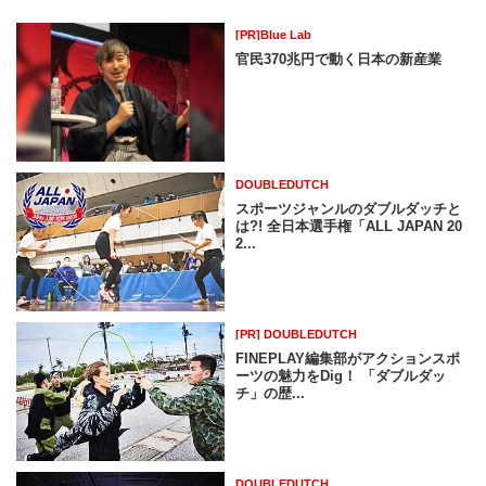
[PR]Blue Lab
官民370兆円で動く日本の新産業
DOUBLEDUTCH
スポーツジャンルのダブルダッチと
は?! 全日本選手権「ALL JAPAN 20
2...
[PR] DOUBLEDUTCH
FINEPLAY編集部がアクションスポ
ーツの魅力をDig！ 「ダブルダッ
チ」の歴...
DOUBLEDUTCH