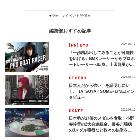
●今日 ○イベント開催日
編集部おすすめ記事
[PR] BMX
2026.07.17
「一歩踏み出してみることが可能性
を広げる」BMXレーサーからプロボ
ートレーサーへ転身。上田龍星が体
現する挑戦の軌跡
OTHERS
2026.07.12
日本人だから強い、を証明しにい
く。 TATSUYA / SOME≡LINEZイン
タビュー
SKATE
2026.07.10
日本勢が17個のメダルを奪取！小野
寺吟雲の2大会連続金、長谷川瑞穂
の3メダル獲得など数々の快挙をプ
レイバック「X Games Chiba