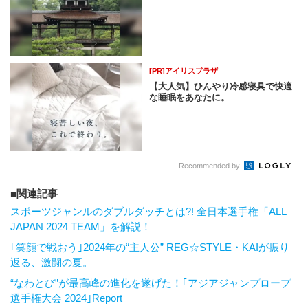
[PR]アイリスプラザ
【大人気】ひんやり冷感寝具で快適
な睡眠をあなたに。
Recommended by
関連記事
スポーツジャンルのダブルダッチとは?! 全日本選手権「ALL
JAPAN 2024 TEAM」を解説！
｢笑顔で戦おう｣2024年の“主人公” REG☆STYLE・KAIが振り
返る、激闘の夏。
“なわとび”が最高峰の進化を遂げた！｢アジアジャンプロープ
選手権大会 2024｣Report