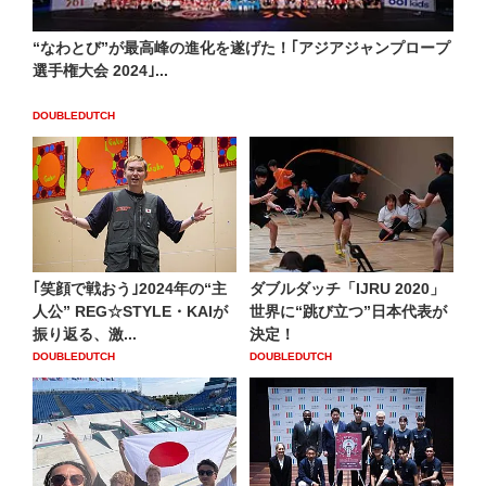
“なわとび”が最高峰の進化を遂げた！｢アジアジャンプロープ
選手権大会 2024｣...
DOUBLEDUTCH
｢笑顔で戦おう｣2024年の“主
ダブルダッチ「IJRU 2020」
人公” REG☆STYLE・KAIが
世界に“跳び立つ”日本代表が
振り返る、激...
決定！
DOUBLEDUTCH
DOUBLEDUTCH