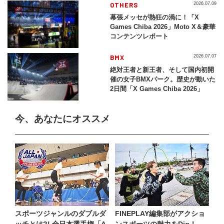
2026」
OTHERS
2026.07.09
幕張メッセが熱狂の渦に！「X
Games Chiba 2026」Moto X＆豪華
コンテンツレポート
BMX
2026.07.07
絶対王者と新王者、そして国内初開
催の女子BMXパーク。歴史が動いた
2日間「X Games Chiba 2026」
今、あなたにオススメ
スポーツジャンルのダブルダ
FINEPLAY編集部がアクショ