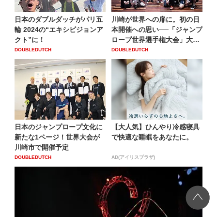
日本のダブルダッチがパリ五
川崎が世界への扉に。初の日
輪 2024の“エキシビジョンア
本開催への思い──「ジャンプ
クト”に！
ロープ世界選手権大会」大
会...
DOUBLEDUTCH
DOUBLEDUTCH
日本のジャンプロープ文化に
【大人気】ひんやり冷感寝具
新たな1ページ！世界大会が
で快適な睡眠をあなたに。
川崎市で開催予定
DOUBLEDUTCH
AD(アイリスプラザ)