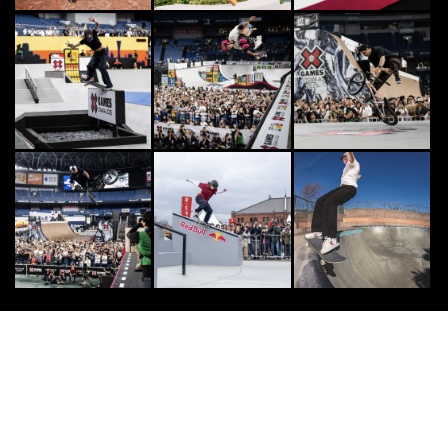
OTHERS
7
7
様々なカルチャーが交差する異種格
闘技戦！「FREESTYLE SPACE 20
2...
2026.8.6
DANCE
8
8
“ケント・モリ” マドンナとマイケ
ル・ジャクソンが取合った超実力派
日本人ダンサー
2014.5.13
CLIMB
9
9
【インタビュー】注目の女子高生ク
ライマー“大場美和”の新たな目標
2016.2.2
BMX
10
10
2026年「TOYO TIRES Downtown