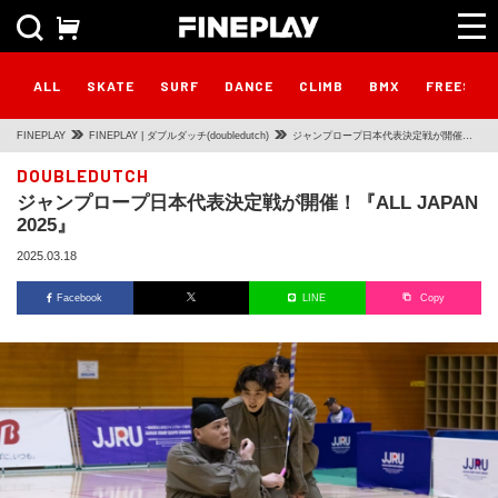
ALL
SKATE
SURF
DANCE
CLIMB
BMX
FREESTY
FINEPLAY
FINEPLAY | ダブルダッチ(doubledutch)
ジャンプロープ日本代表決定戦が開催！
『ALL JAPAN 2025』
DOUBLEDUTCH
ジャンプロープ日本代表決定戦が開催！『ALL JAPAN
2025』
2025.03.18
Facebook
LINE
Copy