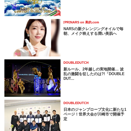
[PR]NARS on 美的.com
NARSの新クレンジングオイルで毎
朝、メイク映えする潤い美肌へ
DOUBLEDUTCH
新ルール、2年越しの実地開催… 波
乱の激闘を征したのは?!「DOUBLE
DUT...
DOUBLEDUTCH
日本のジャンプロープ文化に新たな1
ページ！世界大会が川崎市で開催予
定