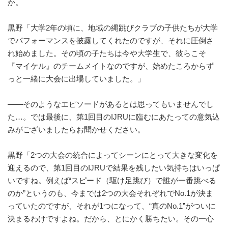
か。
黒野「大学2年の頃に、地域の縄跳びクラブの子供たちが大学
でパフォーマンスを披露してくれたのですが、それに圧倒さ
れ始めました。その頃の子たちは今や大学生で、彼らこそ
『マイケル』のチームメイトなのですが、始めたころからず
っと一緒に大会に出場していました。」
——そのようなエピソードがあるとは思ってもいませんでし
た…。では最後に、第1回目のIJRUに臨むにあたっての意気込
みがございましたらお聞かせください。
黒野「2つの大会の統合によってシーンにとって大きな変化を
迎えるので、第1回目のIJRUで結果を残したい気持ちはいっぱ
いですね。例えば“スピード（駆け足跳び）で誰が一番跳べる
のか”というのも、今までは2つの大会それぞれでNo.1が決ま
っていたのですが、それが1つになって、“真のNo.1”がついに
決まるわけですよね。だから、とにかく勝ちたい。その一心