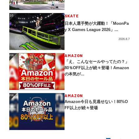
SKATE
10
10
日本人選手勢が大躍動！「MoonPa
y X Games League 2026」...
2026.8.7
AMAZON
PR
PR
「え、こんなセールやってたの？」
80％OFF以上が続々登場！Amazon
の本気が...
AMAZON
PR
PR
Amazon今日も見逃せない！80%O
FF以上が続々登場