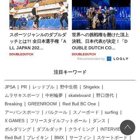
スポーツジャンルのダブルダ
世界への挑戦権を懸けた頂上
ッチとは?! 全日本選手権「A
決戦、日本代表が決定！「D
LL JAPAN 202...
OUBLE DUTCH CO...
DOUBLEDUTCH
DOUBLEDUTCH
Recommended by
注目キーワード
JPSA
PR
レッドブル
野中生萌
Shigekix
ムラサキスポーツ
中村輪夢
skateboard
野口啓代
Breaking
GREENROOM
Red Bull BC One
アーバンスポーツ
パルクール
スノーボード
surfing
X GAMES
フリースタイルフットボール
ダンス
ボルダリング
ダブルダッチ
クライミング
INTERVIEW
Red Bull
ブレイキン
BMX
サーフィン
スケートボード