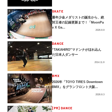
3
SKATE
3
最年少金メダリストの誕生から、絶
対王者の記録更新まで！「MoonPa
y X Ga...
2026.8.9
4
DANCE
4
“TAKAHIRO”マドンナがほれ込ん
だ日本人ダンサー
2014.11.6
5
BMX
5
2026年「TOYO TIRES Downtown
BMX」をグランフロント大阪...
2026.8.3
[PR] DANCE
6
6