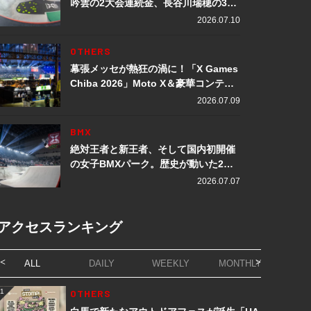
吟雲の2大会連続金、長谷川瑞穂の3メ
ダル獲得など数々の快挙をプレイバッ
2026.07.10
ク「X Games Chiba 2026」
OTHERS
幕張メッセが熱狂の渦に！「X Games
Chiba 2026」Moto X＆豪華コンテン
ツレポート
2026.07.09
BMX
絶対王者と新王者、そして国内初開催
の女子BMXパーク。歴史が動いた2日
間「X Games Chiba 2026」
2026.07.07
アクセスランキング
ALL
DAILY
WEEKLY
MONTHLY
1
OTHERS
1