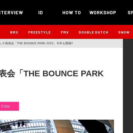
NTERVIEW
ID
HOW TO
WORKSHOP
S
B
BMX
FREESTYLE
FMX
DOUBLE DUTCH
SNOW
表会「THE BOUNCE PARK 2023」今年も開催!!
THE BOUNCE PARK
Copy