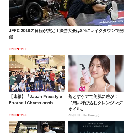
JFFC 2018の日程が決定！決勝大会は8/4にレイクタウンで開
催
FREESTYLE
【速報】『Japan Freestyle
落とすケアで美肌に差が！
Football Championsh...
〝潤い呼び込むクレンジング
オイル〟
FREESTYLE
AD(DHC｜CanCam.jp)