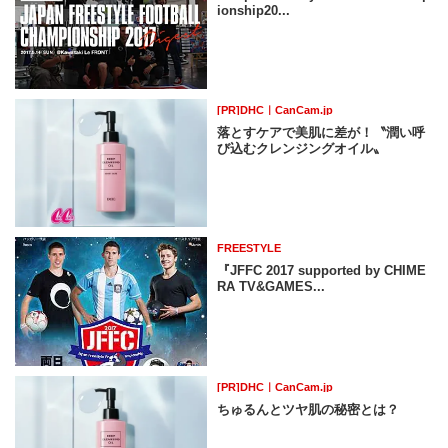
ionship20...
[PR]DHC｜CanCam.jp
落とすケアで美肌に差が！〝潤い呼
び込むクレンジングオイル〟
FREESTYLE
『JFFC 2017 supported by CHIME
RA TV&GAMES...
[PR]DHC｜CanCam.jp
ちゅるんとツヤ肌の秘密とは？