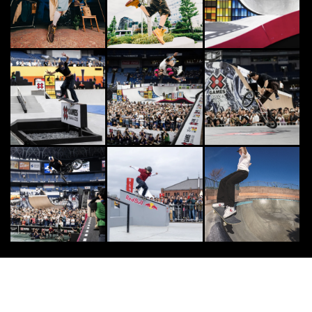
ー“Mr.woo”のレベルが神の域！
2014.8.18
DANCE
6
6
KAZANEプロデュース！女性限定ハ
ウスダンスバトル「REBEL PETA
L」が...
2026.5.13
7
7
日本最大級のアクションスポーツマ
ガジン | FINEPLAY [ファインプレ
ー]
2021.1.15
CLIMB
8
8
“デビッド・ラマ”史上最年少18歳
でクライミング界のワールドカップ
チャンピオンに...
2015.1.8