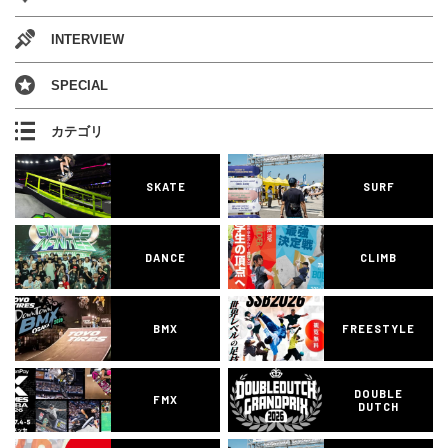
INTERVIEW
SPECIAL
カテゴリ
SKATE
SURF
DANCE
CLIMB
BMX
FREESTYLE
DOUBLE
FMX
DUTCH