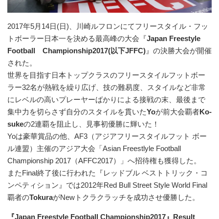
2017年5月14日(日)、川崎ルフロンにてフリースタイル・フッ
トボーラー日本一を決める最高峰の大会『
Japan Freestyle
Football Championship2017(以下JFFC)
』の決勝大会が開催
された。
世界を目指す日本トップクラスのフリースタイルフ­ットボー
ラー32名が熱戦を繰り広げ、技の難易度、スタイルなど非常
にレベルの高いプレーヤーばかりによる接戦の末、最後まで
集中力を切らさず自分のスタイルを貫いた
Yo
が前大会覇者
Ko-
suke
の2連覇を阻止し、見事初優勝に輝いた！
Yoは豪華賞品の他、AF3（アジアフリースタイルフット ボー
ル連盟）主催のアジア大会「Asian Freestlyle Football
Championship 2017（AFFC2017）」へ招待権も獲得した。
またFinal終了後に行われた『レッドブル ベストトリック・コ
ンペティション』では2012年Red Bull Street Style World Final
覇者の
Tokura
がNewトクラクラッチを成功させ優勝した。
『Japan Freestyle Football Championship2017』Result