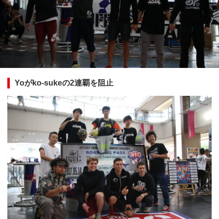
Yoがko-sukeの2連覇を阻止