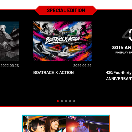
SPECIAL EDITION
2022.05.23
2026.06.26
BOATRACE X-ACTION
430/Fourthirt
ANNIVERSAR