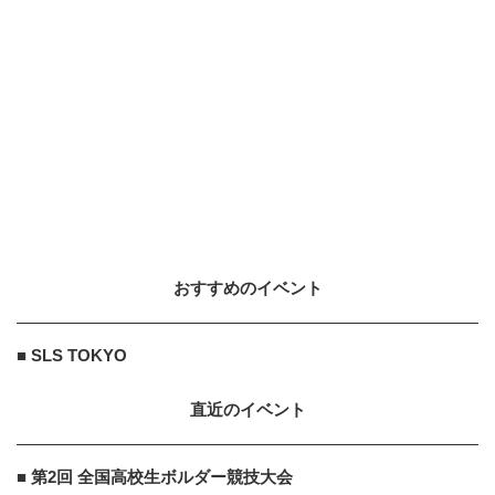
SURF
9
9
エピックな瞬間を再び。プロサーフ
ツアーの日本開催を担う「丸井プ
ロ」
2020.11.20
SKATE
10
10
“Mitchie Brusco”スケボー最高難
易度「Big Air 1080」に...
2014.7.13
おすすめのイベント
他力本願運営事務局
PR
PR
競馬予想サイトの裏側、全部書きま
■ SLS TOKYO
した。
直近のイベント
他力本願運営事務局
PR
■ 第2回 全国高校生ボルダー競技大会
PR
その買い方、もう限界かもしれな