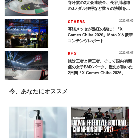
寺吟雲の2大会連続金、長谷川瑞穂
の3メダル獲得など数々の快挙をプ
レイバック「X Games Chiba
2026」
OTHERS
2026.07.09
幕張メッセが熱狂の渦に！「X
Games Chiba 2026」Moto X＆豪華
コンテンツレポート
BMX
2026.07.07
絶対王者と新王者、そして国内初開
催の女子BMXパーク。歴史が動いた
2日間「X Games Chiba 2026」
今、あなたにオススメ