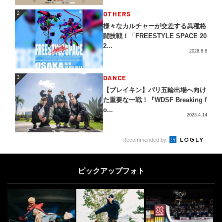
2
OTHERS
2
様々なカルチャーが交差する異種格
闘技戦！「FREESTYLE SPACE 20
2...
2026.8.6
3
DANCE
3
【ブレイキン】パリ五輪出場へ向け
た重要な一戦！『WDSF Breaking f
o...
2023.4.14
4
Recommended by
DOUBLEDUTCH
4
この夏の主役に相応しいGRAND P
RIXの称号を。DOUBLE DUTCH
ピックアップフォト
G...
2026.8.8
5
FREESTYLE
5
元祖フリースタイルフットボーラ