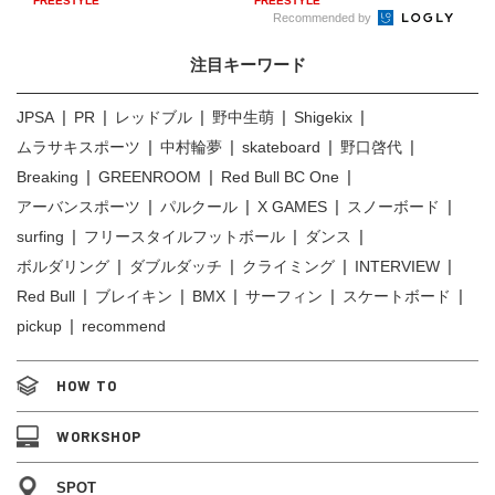
FREESTYLE
FREESTYLE
Recommended by
注目キーワード
JPSA
PR
レッドブル
野中生萌
Shigekix
ムラサキスポーツ
中村輪夢
skateboard
野口啓代
Breaking
GREENROOM
Red Bull BC One
アーバンスポーツ
パルクール
X GAMES
スノーボード
surfing
フリースタイルフットボール
ダンス
ボルダリング
ダブルダッチ
クライミング
INTERVIEW
Red Bull
ブレイキン
BMX
サーフィン
スケートボード
pickup
recommend
HOW TO
WORKSHOP
SPOT