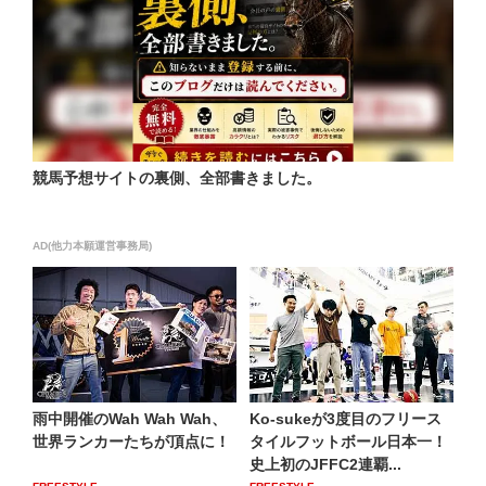
競馬予想サイトの裏側、全部書きました。
AD(他力本願運営事務局)
雨中開催のWah Wah Wah、
Ko-sukeが3度目のフリース
世界ランカーたちが頂点に！
タイルフットボール日本一！
史上初のJFFC2連覇...