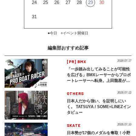
24
25
26
27
28
29
30
31
●今日 ○イベント開催日
編集部おすすめ記事
[PR] BMX
2026.07.17
「一歩踏み出してみることが可能性
を広げる」BMXレーサーからプロボ
ートレーサーへ転身。上田龍星が体
現する挑戦の軌跡
OTHERS
2026.07.12
日本人だから強い、を証明しにい
く。 TATSUYA / SOME≡LINEZイン
タビュー
SKATE
2026.07.10
日本勢が17個のメダルを奪取！小野