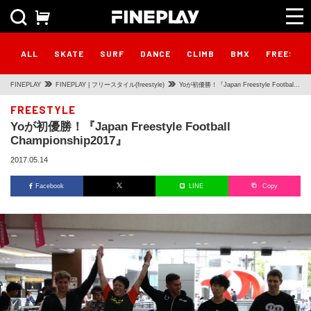
ALL
SKATE
SURF
DANCE
CLIMB
BMX
FREESTY
FINEPLAY
FINEPLAY | フリースタイル(freestyle)
Yoが初優勝！『Japan Freestyle Football
Championship2017』
FREESTYLE
Yoが初優勝！『Japan Freestyle Football
Championship2017』
2017.05.14
Facebook
LINE
Copy