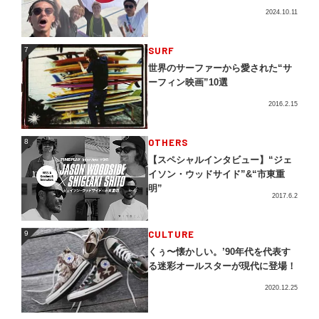
2024.10.11
SURF
7
7
世界のサーファーから愛された“サ
ーフィン映画”10選
2016.2.15
OTHERS
8
8
【スペシャルインタビュー】“ジェ
イソン・ウッドサイド”&“市東重
明”
2017.6.2
CULTURE
9
9
くぅ〜懐かしい。’90年代を代表す
る迷彩オールスターが現代に登場！
2020.12.25