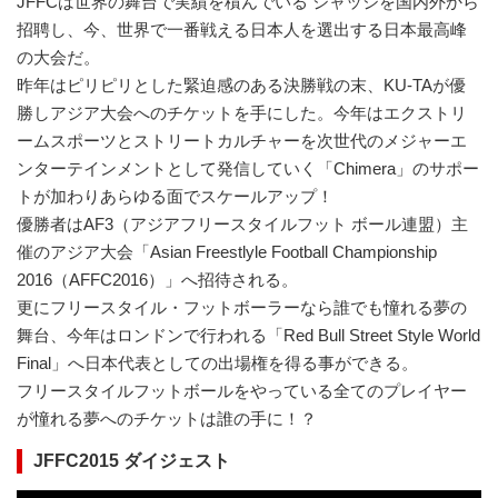
JFFCは世界の舞台で実績を積んでいる ジャッジを国内外から
招聘し、今、世界で一番戦える日本人を選出する日本最高峰
の大会だ。
昨年はピリピリとした緊迫感のある決勝戦の末、KU-TAが優
勝しアジア大会へのチケットを手にした。今年はエクストリ
ームスポーツとストリートカルチャーを次世代のメジャーエ
ンターテインメントとして発信していく「Chimera」のサポー
トが加わりあらゆる面でスケールアップ！
優勝者はAF3（アジアフリースタイルフット ボール連盟）主
催のアジア大会「Asian Freestlyle Football Championship
2016（AFFC2016）」へ招待される。
更にフリースタイル・フットボーラーなら誰でも憧れる夢の
舞台、今年はロンドンで行われる「Red Bull Street Style World
Final」へ日本代表としての出場権を得る事ができる。
フリースタイルフットボールをやっている全てのプレイヤー
が憧れる夢へのチケットは誰の手に！？
JFFC2015 ダイジェスト