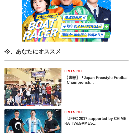
今、あなたにオススメ
FREESTYLE
【速報】『Japan Freestyle Footbal
l Championsh...
FREESTYLE
『JFFC 2017 supported by CHIME
RA TV&GAMES...