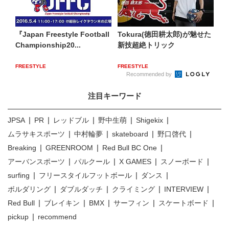
『Japan Freestyle Football
Tokura(徳田耕太郎)が魅せた
Championship20...
新技超絶トリック
FREESTYLE
FREESTYLE
Recommended by
注目キーワード
JPSA
PR
レッドブル
野中生萌
Shigekix
ムラサキスポーツ
中村輪夢
skateboard
野口啓代
Breaking
GREENROOM
Red Bull BC One
アーバンスポーツ
パルクール
X GAMES
スノーボード
surfing
フリースタイルフットボール
ダンス
ボルダリング
ダブルダッチ
クライミング
INTERVIEW
Red Bull
ブレイキン
BMX
サーフィン
スケートボード
pickup
recommend