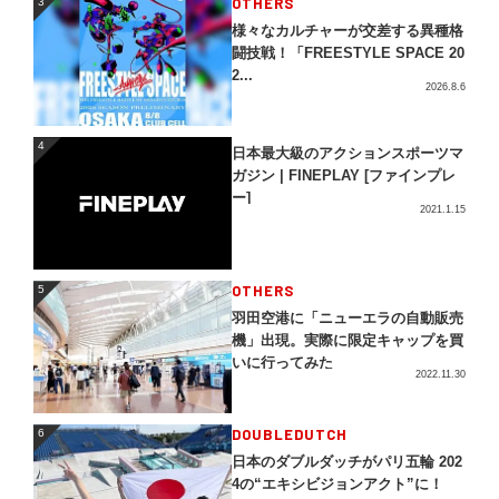
OTHERS
3
様々なカルチャーが交差する異種格
闘技戦！「FREESTYLE SPACE 20
2...
2026.8.6
4
4
日本最大級のアクションスポーツマ
ガジン | FINEPLAY [ファインプレ
ー]
2021.1.15
5
OTHERS
5
羽田空港に「ニューエラの自動販売
機」出現。実際に限定キャップを買
いに行ってみた
2022.11.30
DOUBLEDUTCH
6
6
日本のダブルダッチがパリ五輪 202
4の“エキシビジョンアクト”に！