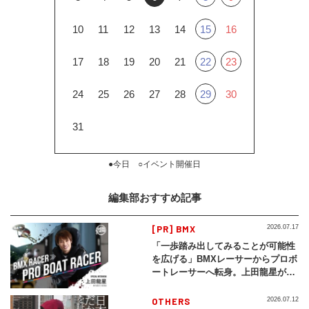
10
11
12
13
14
15
16
17
18
19
20
21
22
23
24
25
26
27
28
29
30
31
●今日 ○イベント開催日
編集部おすすめ記事
[PR] BMX
2026.07.17
「一歩踏み出してみることが可能性
を広げる」BMXレーサーからプロボ
ートレーサーへ転身。上田龍星が体
現する挑戦の軌跡
OTHERS
2026.07.12