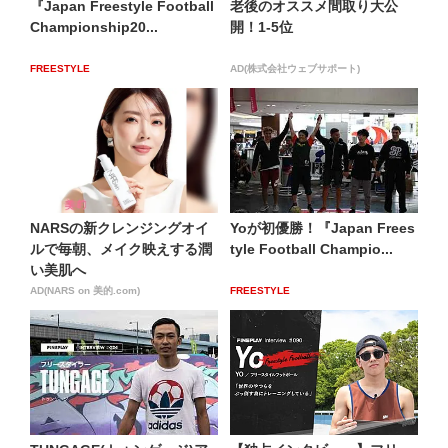
『Japan Freestyle Football
老後のオススメ間取り大公
Championship20...
開！1-5位
FREESTYLE
AD(株式会社ウェブサポート)
NARSの新クレンジングオイ
Yoが初優勝！『Japan Frees
ルで毎朝、メイク映えする潤
tyle Football Champio...
い美肌へ
AD(NARS on 美的.com)
FREESTYLE