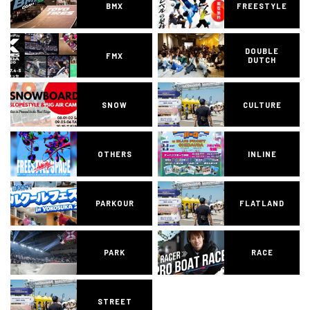
BMX
FREESTYLE
DOUBLE
FMX
DUTCH
SNOW
CULTURE
OTHERS
INLINE
PARKOUR
FLATLAND
PARK
RACE
STREET