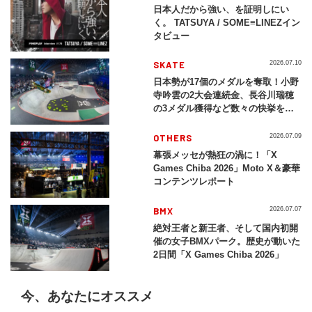
日本人だから強い、を証明しにい
く。 TATSUYA / SOME≡LINEZイン
タビュー
SKATE
2026.07.10
日本勢が17個のメダルを奪取！小野
寺吟雲の2大会連続金、長谷川瑞穂
の3メダル獲得など数々の快挙をプ
レイバック「X Games Chiba
2026」
OTHERS
2026.07.09
幕張メッセが熱狂の渦に！「X
Games Chiba 2026」Moto X＆豪華
コンテンツレポート
BMX
2026.07.07
絶対王者と新王者、そして国内初開
催の女子BMXパーク。歴史が動いた
2日間「X Games Chiba 2026」
今、あなたにオススメ