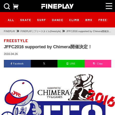
ALL
SKATE
SURF
DANCE
CLIMB
BMX
FREESTY
FINEPLAY
FINEPLAY | フリースタイル(freestyle)
JFFC2016 supported by Chimera開催決
定！
FREESTYLE
JFFC2016 supported by Chimera開催決定！
2016.04.26
Facebook
LINE
Copy