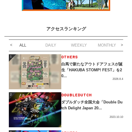
アクセスランキング
ALL
DAILY
WEEKLY
MONTHLY
1
OTHERS
1
白馬で新たなアウトドアフェスが誕
生「HAKUBA STOMP! FEST」を2
0...
2026.8.4
2
DOUBLEDUTCH
2
ダブルダッチ全国大会「Double Du
tch Delight Japan 20...
2023.10.10
3