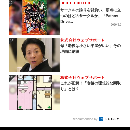
DOUBLEDUTCH
10
10
サークルの誇りを背負い、頂点に立
つのはどのサークルか。「Pathos
Drive...
2026.5.9
株式会社ウェブサポート
PR
PR
母「老後は小さい平屋がいい」その
理由に納得
株式会社ウェブサポート
PR
PR
これが正解！「老後の理想的な間取
り」とは？
Recommended by