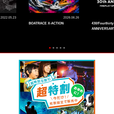
2022.05.23
2026.06.26
BOATRACE X-ACTION
430/Fourthirt
ANNIVERSAR