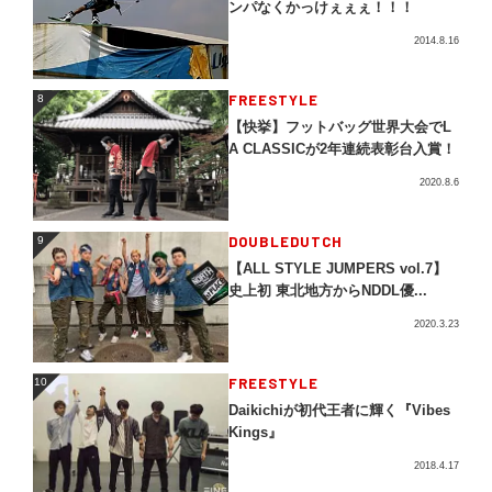
ンパなくかっけぇぇぇ！！！
2014.8.16
FREESTYLE
8
8
【快挙】フットバッグ世界大会でL
A CLASSICが2年連続表彰台入賞！
2020.8.6
DOUBLEDUTCH
9
9
【ALL STYLE JUMPERS vol.7】
史上初 東北地方からNDDL優...
2020.3.23
FREESTYLE
10
10
Daikichiが初代王者に輝く『Vibes
Kings』
2018.4.17