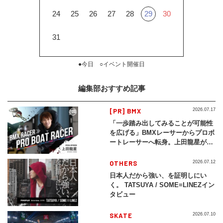
24
25
26
27
28
29
30
31
●今日 ○イベント開催日
編集部おすすめ記事
[PR] BMX
2026.07.17
「一歩踏み出してみることが可能性
を広げる」BMXレーサーからプロボ
ートレーサーへ転身。上田龍星が体
現する挑戦の軌跡
OTHERS
2026.07.12
日本人だから強い、を証明しにい
く。 TATSUYA / SOME≡LINEZイン
タビュー
SKATE
2026.07.10