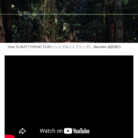
「How To BUTT FRONT FLIP(バットフロントフリップ)」Slackline 福田恭巳