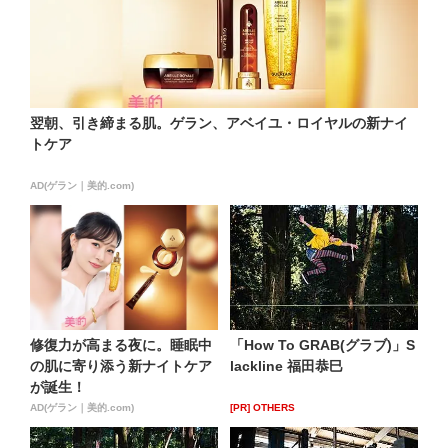
翌朝、引き締まる肌。ゲラン、アベイユ・ロイヤルの新ナイ
トケア
AD(ゲラン｜美的.com)
修復力が高まる夜に。睡眠中
「How To GRAB(グラブ)」S
の肌に寄り添う新ナイトケア
lackline 福田恭巳
が誕生！
AD(ゲラン｜美的.com)
[PR] OTHERS