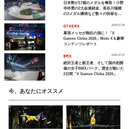
日本勢が17個のメダルを奪取！小野
寺吟雲の2大会連続金、長谷川瑞穂
の3メダル獲得など数々の快挙をプ
レイバック「X Games Chiba
2026」
OTHERS
2026.07.09
幕張メッセが熱狂の渦に！「X
Games Chiba 2026」Moto X＆豪華
コンテンツレポート
BMX
2026.07.07
絶対王者と新王者、そして国内初開
催の女子BMXパーク。歴史が動いた
2日間「X Games Chiba 2026」
今、あなたにオススメ