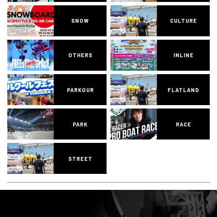
SNOW
CULTURE
OTHERS
INLINE
PARKOUR
FLATLAND
PARK
RACE
STREET