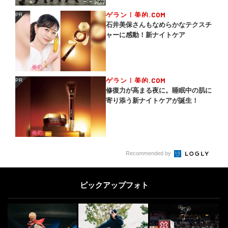
ゲラン｜美的.COM
PR
PR
石井美保さんもなめらかなテクスチ
ャーに感動！新ナイトケア
ゲラン｜美的.COM
PR
PR
修復力が高まる夜に。睡眠中の肌に
寄り添う新ナイトケアが誕生！
Recommended by
ピックアップフォト