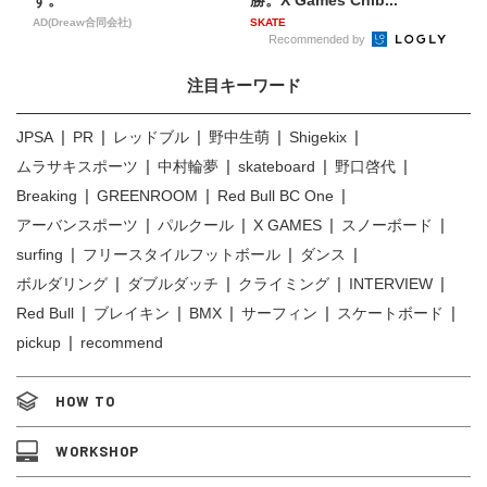
す。
勝。X Games Chib...
AD(Dreaw合同会社)
SKATE
Recommended by
注目キーワード
JPSA
PR
レッドブル
野中生萌
Shigekix
ムラサキスポーツ
中村輪夢
skateboard
野口啓代
Breaking
GREENROOM
Red Bull BC One
アーバンスポーツ
パルクール
X GAMES
スノーボード
surfing
フリースタイルフットボール
ダンス
ボルダリング
ダブルダッチ
クライミング
INTERVIEW
Red Bull
ブレイキン
BMX
サーフィン
スケートボード
pickup
recommend
HOW TO
WORKSHOP