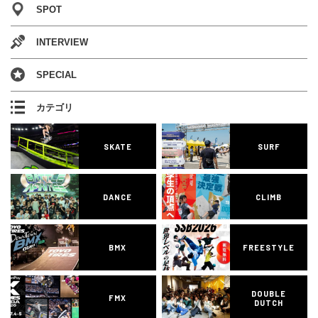
SPOT
INTERVIEW
SPECIAL
カテゴリ
SKATE
SURF
DANCE
CLIMB
BMX
FREESTYLE
DOUBLE
FMX
DUTCH