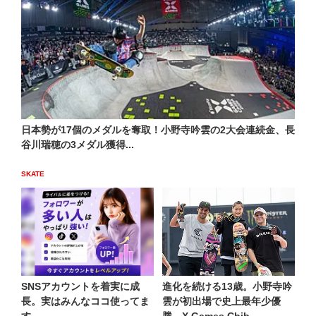
日本勢が17個のメダルを奪取！小野寺吟雲の2大会連続金、長
谷川瑞穂の3メダル獲得...
SKATE
SNSアカウントを着実に成
進化を続ける13歳。小野寺吟
長。実はみんなココ使ってま
雲が初出場で史上最年少優