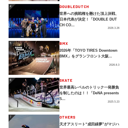
4
DOUBLEDUTCH
4
世界への挑戦権を懸けた頂上決戦、
日本代表が決定！「DOUBLE DUT
CH CO...
2026.3.26
5
BMX
5
2026年「TOYO TIRES Downtown
BMX」をグランフロント大阪...
2026.8.3
SKATE
6
6
世界最高レベルのトリック一発勝負
を制したのは！！「DeNA presents
S...
2025.5.23
OTHERS
7
7
天才アスリート“成田緑夢”がマジハ