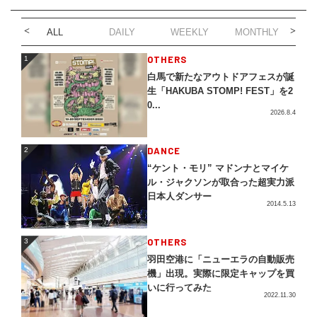
ALL
DAILY
WEEKLY
MONTHLY
1
OTHERS
1
白馬で新たなアウトドアフェスが誕
生「HAKUBA STOMP! FEST」を2
0...
2026.8.4
2
DANCE
2
“ケント・モリ” マドンナとマイケ
ル・ジャクソンが取合った超実力派
日本人ダンサー
2014.5.13
3
OTHERS
3
羽田空港に「ニューエラの自動販売
機」出現。実際に限定キャップを買
いに行ってみた
2022.11.30