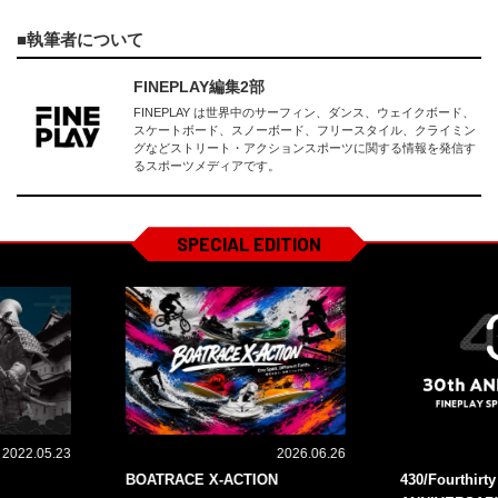
執筆者について
FINEPLAY編集2部
FINEPLAY は世界中のサーフィン、ダンス、ウェイクボード、
スケートボード、スノーボード、フリースタイル、クライミン
グなどストリート・アクションスポーツに関する情報を発信す
るスポーツメディアです。
SPECIAL EDITION
2022.05.23
2026.06.26
BOATRACE X-ACTION
430/Fourthirt