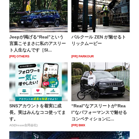
Jeepが掲げる“Real”という
パルクール ZEN が魅せるト
言葉こそまさに私のアスリー
リックムービー
ト人生なんです［Sl...
[PR] OTHERS
[PR] PARKOUR
SNSアカウントを着実に成
“Real”なアスリートが“Rea
長。実はみんなココ使ってま
l”なパフォーマンスで魅せる
す。
コンペティションに...
AD(Dreaw合同会社)
[PR] BMX