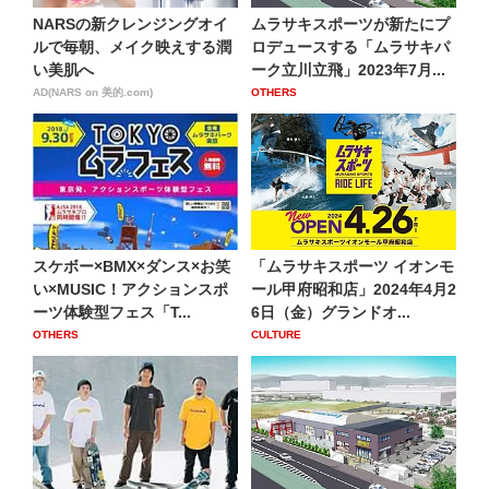
NARSの新クレンジングオイ
ムラサキスポーツが新たにプ
ルで毎朝、メイク映えする潤
ロデュースする「ムラサキパ
い美肌へ
ーク立川立飛」2023年7月...
AD(NARS on 美的.com)
OTHERS
スケボー×BMX×ダンス×お笑
「ムラサキスポーツ イオンモ
い×MUSIC！アクションスポ
ール甲府昭和店」2024年4月2
ーツ体験型フェス「T...
6日（金）グランドオ...
OTHERS
CULTURE