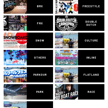
BMX
FREESTYLE
DOUBLE
FMX
DUTCH
SNOW
CULTURE
OTHERS
INLINE
PARKOUR
FLATLAND
PARK
RACE