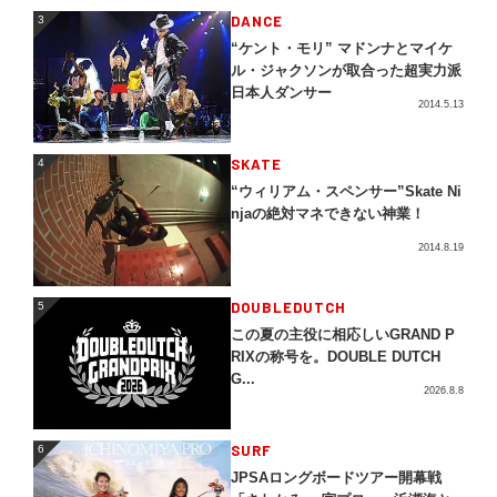
3
DANCE
3
“ケント・モリ” マドンナとマイケ
ル・ジャクソンが取合った超実力派
日本人ダンサー
2014.5.13
4
SKATE
4
“ウィリアム・スペンサー”Skate Ni
njaの絶対マネできない神業！
2014.8.19
5
DOUBLEDUTCH
5
この夏の主役に相応しいGRAND P
RIXの称号を。DOUBLE DUTCH
G...
2026.8.8
SURF
6
6
JPSAロングボードツアー開幕戦