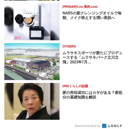
[PR]NARS on 美的.com
NARSの新クレンジングオイルで毎
朝、メイク映えする潤い美肌へ
OTHERS
ムラサキスポーツが新たにプロデュ
ースする「ムラサキパーク立川立
飛」2023年7月...
[PR]くらしの話題
家の売却成功にはカギがある？家処
分の基礎知識を解説
Recommended by