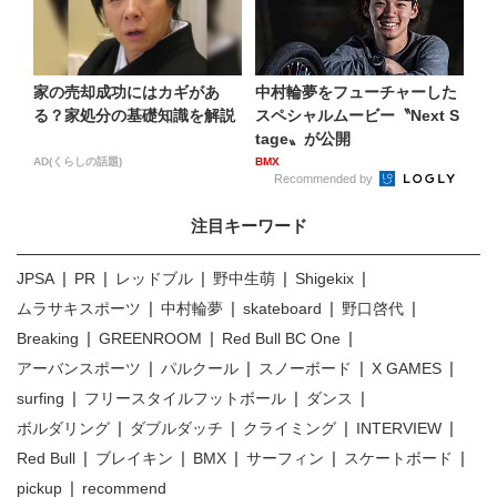
家の売却成功にはカギがあ
中村輪夢をフューチャーした
る？家処分の基礎知識を解説
スペシャルムービー〝Next S
tage〟が公開
AD(くらしの話題)
BMX
Recommended by
注目キーワード
JPSA
PR
レッドブル
野中生萌
Shigekix
ムラサキスポーツ
中村輪夢
skateboard
野口啓代
Breaking
GREENROOM
Red Bull BC One
アーバンスポーツ
パルクール
スノーボード
X GAMES
surfing
フリースタイルフットボール
ダンス
ボルダリング
ダブルダッチ
クライミング
INTERVIEW
Red Bull
ブレイキン
BMX
サーフィン
スケートボード
pickup
recommend