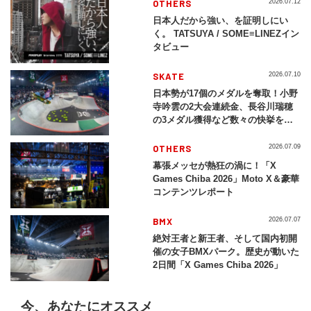
OTHERS
2026.07.12
日本人だから強い、を証明しにい
く。 TATSUYA / SOME≡LINEZイン
タビュー
SKATE
2026.07.10
日本勢が17個のメダルを奪取！小野
寺吟雲の2大会連続金、長谷川瑞穂
の3メダル獲得など数々の快挙をプ
レイバック「X Games Chiba
2026」
OTHERS
2026.07.09
幕張メッセが熱狂の渦に！「X
Games Chiba 2026」Moto X＆豪華
コンテンツレポート
BMX
2026.07.07
絶対王者と新王者、そして国内初開
催の女子BMXパーク。歴史が動いた
2日間「X Games Chiba 2026」
今、あなたにオススメ