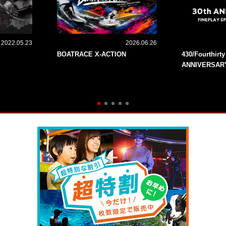
2022.05.23
2026.06.26
BOATRACE X-ACTION
430/Fourthirt
ANNIVERSAR