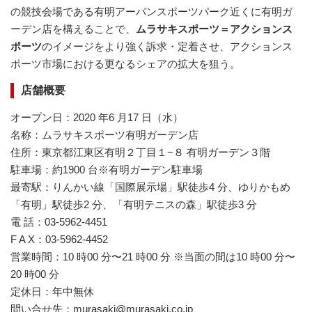
の競技会場である有明アーバンスポーツパーク近くに有明ガ
ーデン店を構えることで、
ムラサキスポーツ＝アクションス
ポーツ
のイメージをより強く訴求・定着させ、アクションス
ポーツ市場における更なるシェアの拡大を狙う。
店舗概要
オープン日：2020 年6 月17 日（水）
名称：ムラサキスポーツ有明ガーデン店
住所：東京都江東区有明２丁目１−８ 有明ガーデン３階
駐車場：約1900 台※有明ガーデン駐車場
最寄駅：りんかい線「国際展示場」駅徒歩4 分、ゆりかもめ
「有明」駅徒歩2 分、「有明テニスの森」駅徒歩3 分
電 話：03-5962-4451
F A X：03-5962-4452
営業時間：10 時00 分〜21 時00 分 ※当面の間は10 時00 分〜
20 時00 分
定休日：年中無休
問い合せ先：murasaki@murasaki.co.jp