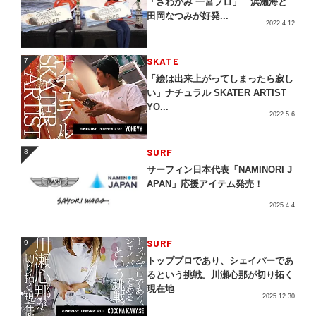
「さわかみ 一宮プロ」 浜瀬海と
田岡なつみが好発...
2022.4.12
SKATE
7
7
「絵は出来上がってしまったら寂し
い」ナチュラル SKATER ARTIST
YO...
2022.5.6
SURF
8
8
サーフィン日本代表「NAMINORI J
APAN」応援アイテム発売！
2025.4.4
SURF
9
9
トッププロであり、シェイパーであ
るという挑戦。川瀬心那が切り拓く
現在地
2025.12.30