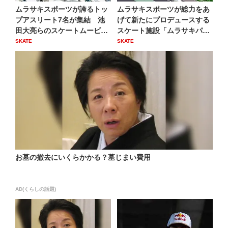
ムラサキスポーツが誇るトッ
ムラサキスポーツが総力をあ
プアスリート7名が集結 池
げて新たにプロデュースする
田大亮らのスケートムービー
スケート施設「ムラサキパー
が...
ク...
SKATE
SKATE
お墓の撤去にいくらかかる？墓じまい費用
AD(くらしの話題)