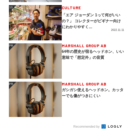
CULTURE
10
10
「エア ジョーダン 1って何がいい
の？」 コレクターがビギナー向け
にわかりやすく...
2022.11.11
MARSHALL GROUP AB
PR
PR
64年の歴史が宿るヘッドホン、いい
意味で「想定外」の音質
MARSHALL GROUP AB
PR
PR
ガシガシ使えるヘッドホン。カッタ
ーでも傷がつきにくい
Recommended by