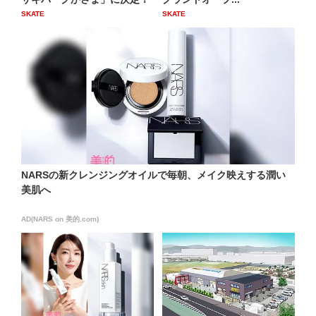
SKATE
SKATE
NARSの新クレンジングオイルで毎朝、メイク映えする潤い
美肌へ
AD(NARS on 美的.com)