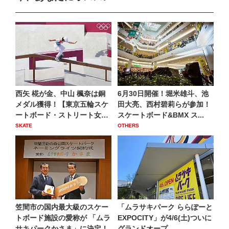
西矢 椛が金、中山 楓奈は銅
6月30日開催！堀米雄斗、池
メダル獲得！【東京五輪スケ
田大亮、西村碧莉らが参加！
ートボード・ストリート女
スケートボード&BMX ス...
子...
SKATE
OTHERS
笠間市の国内最大級のスケー
「ムラサキパーク ららぽーと
トボード施設の愛称が 「ムラ
EXPOCITY」が4/6(土)ついに
サキパークかさま」に決定！
グランドオープ...