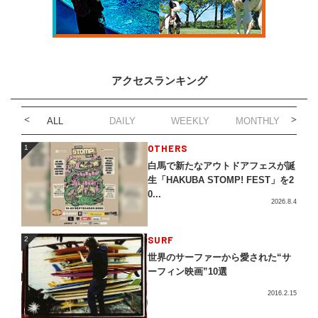
アクセスランキング
ALL
DAILY
WEEKLY
MONTHLY
1
OTHERS
1
白馬で新たなアウトドアフェスが誕
生「HAKUBA STOMP! FEST」を2
0...
2026.8.4
2
SURF
2
世界のサーファーから愛された“サ
ーフィン映画”10選
2016.2.15