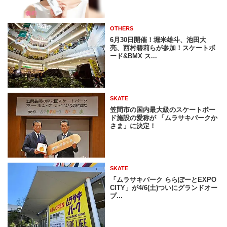
OTHERS
6月30日開催！堀米雄斗、池田大
亮、西村碧莉らが参加！スケートボ
ード&BMX ス...
SKATE
笠間市の国内最大級のスケートボー
ド施設の愛称が 「ムラサキパークか
さま」に決定！
SKATE
「ムラサキパーク ららぽーとEXPO
CITY」が4/6(土)ついにグランドオー
プ...