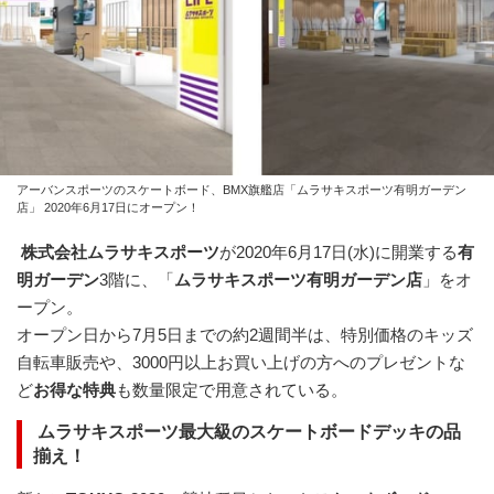
アーバンスポーツのスケートボード、BMX旗艦店「ムラサキスポーツ有明ガーデン
店」 2020年6月17日にオープン！
株式会社ムラサキスポーツ
が2020年6月17日(水)に開業する
有
明ガーデン
3階に、「
ムラサキスポーツ有明ガーデン店
」をオ
ープン。
オープン日から7月5日までの約2週間半は、特別価格のキッズ
自転車販売や、3000円以上お買い上げの方へのプレゼントな
ど
お得な特典
も数量限定で用意されている。
ムラサキスポーツ最大級のスケートボードデッキの品
揃え！