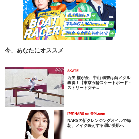
今、あなたにオススメ
SKATE
西矢 椛が金、中山 楓奈は銅メダル
獲得！【東京五輪スケートボード・
ストリート女子...
[PR]NARS on 美的.com
NARSの新クレンジングオイルで毎
朝、メイク映えする潤い美肌へ