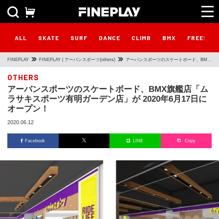
ALL
SKATE
SURF
DANCE
CLIMB
BMX
FREESTY
FINEPLAY
FINEPLAY | アーバンスポーツ(others)
アーバンスポーツのスケートボード、BMX
旗艦店「ムラサキスポーツ有明ガーデン
OTHERS
アーバンスポーツのスケートボード、BMX旗艦店「ム
店」が 2020年6月17日にオープン！
ラサキスポーツ有明ガーデン店」が 2020年6月17日に
オープン！
2020.06.12
Facebook
LINE
Copy