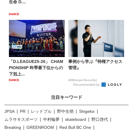
生命 D....
DANCE
「D.LEAGUE25-26」 CHAM
事例から学ぶ『特権アクセス
PIONSHIP 昨季最下位からの
管理』
下剋上...
DANCE
AD(KeeperSecurity)
Recommended by
注目キーワード
JPSA
PR
レッドブル
野中生萌
Shigekix
ムラサキスポーツ
中村輪夢
skateboard
野口啓代
Breaking
GREENROOM
Red Bull BC One