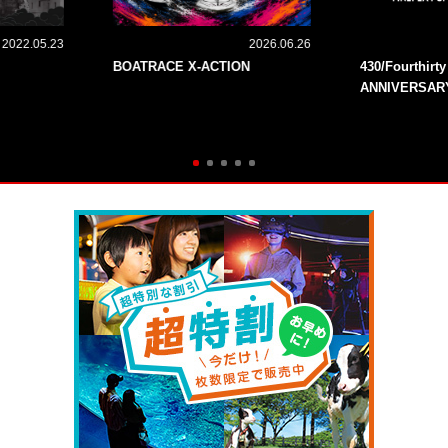
2022.05.23
2026.06.26
BOATRACE X-ACTION
430/Fourthirt
ANNIVERSAR