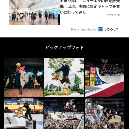
羽田空港に「ニューエラの自動販売
機」出現。実際に限定キャップを買
いに行ってみた
2022.11.30
4
Recommended by
SKATE
4
日本人選手勢が大躍動！「MoonPa
y X Games League 2026」...
ピックアップフォト
2026.8.7
5
DANCE
5
「全日本ブレイキン選手権」開催間
近！今後が楽しみなティーン世代の
BBOY・BGI...
2023.2.6
SKATE
6
6
最年少金メダリストの誕生から、絶
対王者の記録更新まで！「MoonPa
y X Ga...
2026.8.9