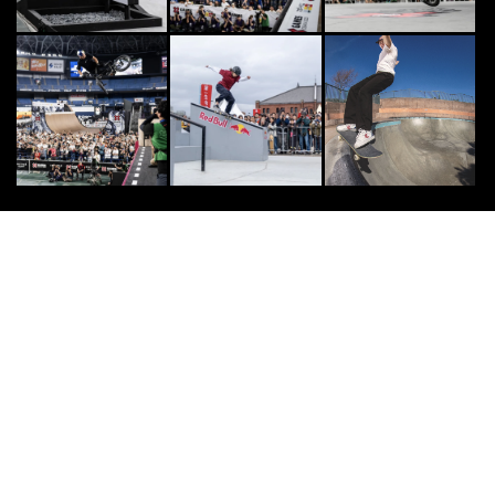
CLIMB
7
7
楢﨑明智がジュニアリード優勝! IF
SC世界ユース選手権モスクワ大会
2018.8.16
SKATE
8
8
PRIMITIVEフル・レングス・ムー
ビー「ENCORE」東京プレミア&ベ
スト・...
2019.11.14
OTHERS
9
9
武術とアクロバットが融合した次世
代スポーツの祭典「極限武術202
6」が8月22日...
2026.6.19
DOUBLEDUTCH
10
10