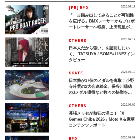
[PR] BMX
2026.07.17
「一歩踏み出してみることが可能性
を広げる」BMXレーサーからプロボ
ートレーサーへ転身。上田龍星が体
現する挑戦の軌跡
OTHERS
2026.07.12
日本人だから強い、を証明しにい
く。 TATSUYA / SOME≡LINEZイン
タビュー
SKATE
2026.07.10
日本勢が17個のメダルを奪取！小野
寺吟雲の2大会連続金、長谷川瑞穂
の3メダル獲得など数々の快挙をプ
レイバック「X Games Chiba
2026」
OTHERS
2026.07.09
幕張メッセが熱狂の渦に！「X
Games Chiba 2026」Moto X＆豪華
コンテンツレポート
BMX
2026.07.07