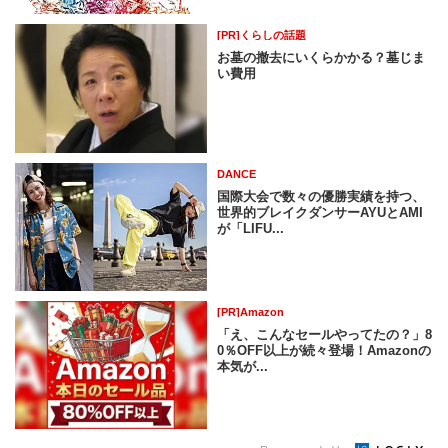
[PR]くらしの話題
お墓の撤去にいくらかかる？墓じま
い費用
DANCE
国際大会で数々の優勝実績を持つ、
世界的ブレイクダンサーAYUとAMI
が「LIFU...
[PR]Amazon
「え、こんなセールやってたの？」8
0％OFF以上が続々登場！Amazonの
本気が...