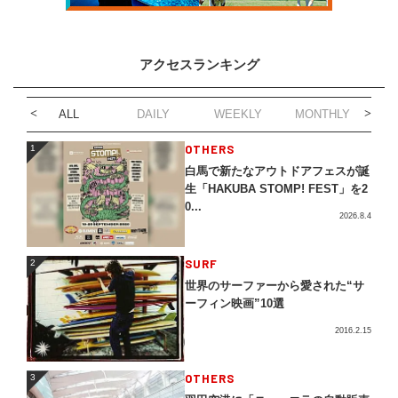
アクセスランキング
ALL
DAILY
WEEKLY
MONTHLY
1
OTHERS
1
白馬で新たなアウトドアフェスが誕
生「HAKUBA STOMP! FEST」を2
0...
2026.8.4
2
SURF
2
世界のサーファーから愛された“サ
ーフィン映画”10選
2016.2.15
3
OTHERS
3