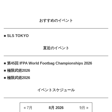
ダブルダッチ「IJRU 2020」世界
に“跳び立つ”日本代表が決定！
2020.2.28
おすすめのイベント
AMAZON
PR
PR
「え、こんなセールやってたの？」
■ SLS TOKYO
80％OFF以上が続々登場！Amazon
の本気が...
直近のイベント
AMAZON
PR
■ 第45回 IFPA World Footbag Championships 2026
PR
Amazon今日も見逃せない！80%O
■ 極限武術2026
FF以上が続々登場
■ 極限武術2026
イベントスケジュール
« 7月
8月 2026
9月 »