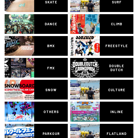
SKATE
SURF
DANCE
CLIMB
BMX
FREESTYLE
DOUBLE
FMX
DUTCH
SNOW
CULTURE
OTHERS
INLINE
PARKOUR
FLATLAND