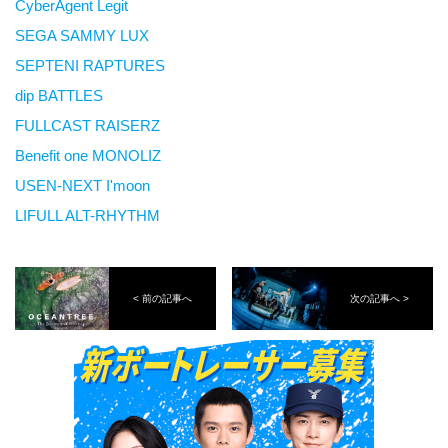
CyberAgent Legit
SEGA SAMMY LUX
SEPTENI RAPTURES
dip BATTLES
FULLCAST RAISERZ
Benefit one MONOLIZ
USEN-NEXT I'moon
LIFULL ALT-RHYTHM
< 前の記事へ
次の記事へ >