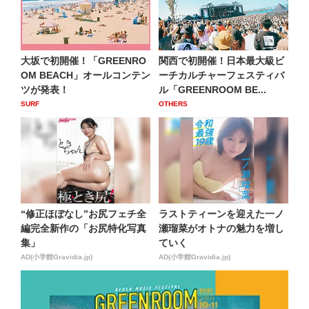
大坂で初開催！「GREENRO
関⻄で初開催！⽇本最⼤級ビ
OM BEACH」オールコンテン
ーチカルチャーフェスティバ
ツが発表！
ル「GREENROOM BE...
SURF
OTHERS
“修正ほぼなし”お尻フェチ全
ラストティーンを迎えた一ノ
編完全新作の「お尻特化写真
瀬瑠菜がオトナの魅力を増し
集」
ていく
AD(小学館Gravidia.jp)
AD(小学館Gravidia.jp)