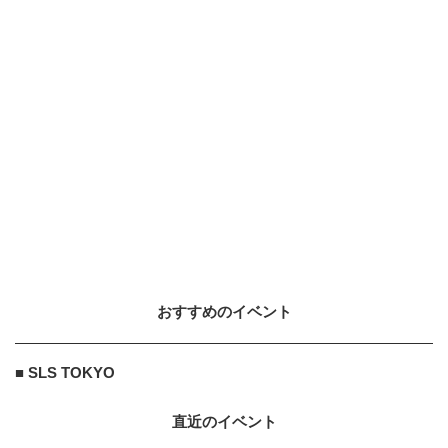
全...
2026.5.20
DOUBLEDUTCH
10
10
｢笑顔で戦おう｣2024年の“主人公”
REG☆STYLE・KAIが振り返る、
激...
2025.2.16
エリクシール ON 美的.COM
PR
PR
肌再生の源にアプローチ！スキンケ
ア科学者の次田哲也さんが案内
おすすめのイベント
エリクシール ON 美的.COM
PR
PR
やるべきケアがわかっていれば、肌
■ SLS TOKYO
の未来はもっと明るい！
直近のイベント