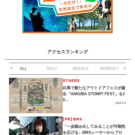
アクセスランキング
ALL
DAILY
WEEKLY
MONTHLY
1
OTHERS
1
白馬で新たなアウトドアフェスが誕
生「HAKUBA STOMP! FEST」を2
0...
2026.8.4
2
[PR] BMX
2
「一歩踏み出してみることが可能性
を広げる」BMXレーサーからプロ