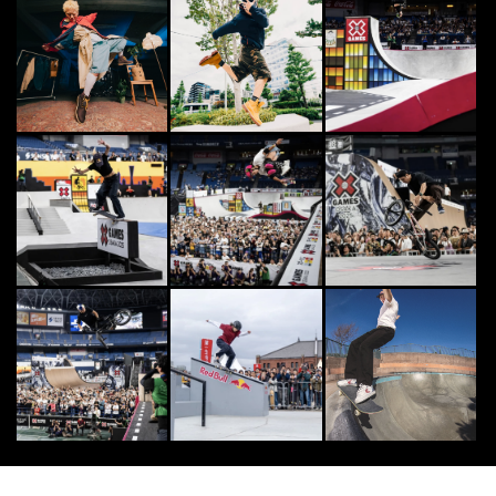
[PR] DOUBLEDUTCH
6
6
FINEPLAY編集部がアクションスポ
ーツの魅力をDig！ 「ダブルダッ
チ」の歴...
2020.5.25
OTHERS
7
7
羽田空港に「ニューエラの自動販売
機」出現。実際に限定キャップを買
いに行ってみた
2022.11.30
OTHERS
8
8
様々なカルチャーが交差する異種格
闘技戦！「FREESTYLE SPACE 20
2...
2026.8.6
SURF
9
9
第22回「SURF TOWN FESTA 202
6」開催決定 千葉県いすみ市で