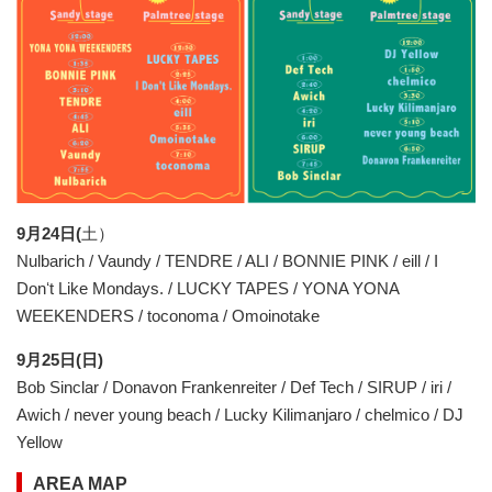
9⽉24⽇(
土）
Nulbarich / Vaundy / TENDRE / ALI / BONNIE PINK / eill / I
Donʻt Like Mondays. / LUCKY TAPES / YONA YONA
WEEKENDERS / toconoma / Omoinotake
9⽉25⽇(日)
Bob Sinclar / Donavon Frankenreiter / Def Tech / SIRUP / iri /
Awich / never young beach / Lucky Kilimanjaro / chelmico / DJ
Yellow
AREA MAP