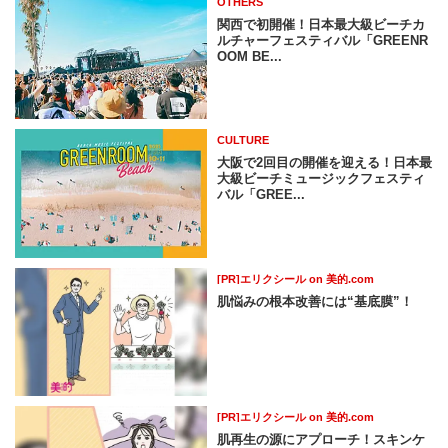
OTHERS
関⻄で初開催！⽇本最⼤級ビーチカ
ルチャーフェスティバル「GREENR
OOM BE...
CULTURE
⼤阪で2回⽬の開催を迎える！⽇本最
大級ビーチミュージックフェスティ
バル「GREE...
[PR]エリクシール on 美的.com
肌悩みの根本改善には“基底膜”！
[PR]エリクシール on 美的.com
肌再生の源にアプローチ！スキンケ