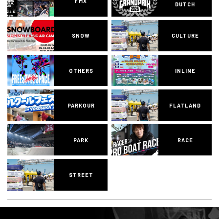
FMX
DUTCH
SNOW
CULTURE
OTHERS
INLINE
PARKOUR
FLATLAND
PARK
RACE
STREET