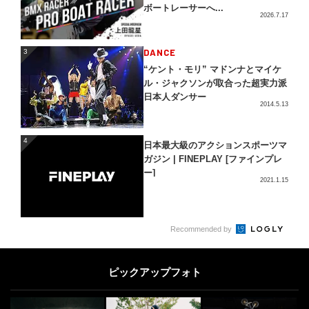
ボートレーサーへ...
2026.7.17
3
DANCE
3
“ケント・モリ” マドンナとマイケ
ル・ジャクソンが取合った超実力派
日本人ダンサー
2014.5.13
4
4
日本最大級のアクションスポーツマ
ガジン | FINEPLAY [ファインプレ
ー]
2021.1.15
5
Recommended by
SURF
5
世界のサーファーから愛された“サ
ーフィン映画”10選
ピックアップフォト
2016.2.15