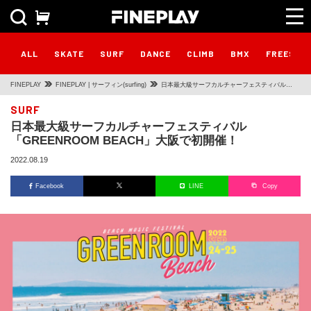
ALL
SKATE
SURF
DANCE
CLIMB
BMX
FREESTY
FINEPLAY
FINEPLAY | サーフィン(surfing)
日本最大級サーフカルチャーフェスティバル
「GREENROOM BEACH」大阪で初開催！
SURF
日本最大級サーフカルチャーフェスティバル
「GREENROOM BEACH」大阪で初開催！
2022.08.19
Facebook
LINE
Copy