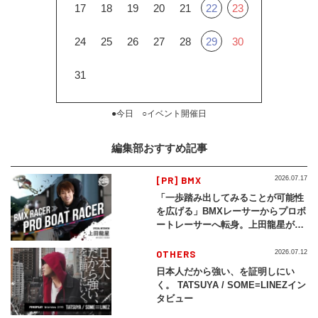
17
18
19
20
21
22
23
24
25
26
27
28
29
30
31
●今日 ○イベント開催日
編集部おすすめ記事
[PR] BMX
2026.07.17
「一歩踏み出してみることが可能性
を広げる」BMXレーサーからプロボ
ートレーサーへ転身。上田龍星が体
現する挑戦の軌跡
OTHERS
2026.07.12
日本人だから強い、を証明しにい
く。 TATSUYA / SOME≡LINEZイン
タビュー