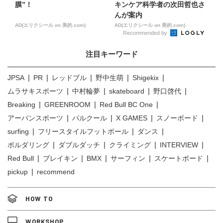
膜”！
キンケア科学者の次田哲也さ
んが案内
AD(エリクシール on 美的.com)
AD(エリクシール on 美的.com)
Recommended by
注目キーワード
JPSA
PR
レッドブル
野中生萌
Shigekix
ムラサキスポーツ
中村輪夢
skateboard
野口啓代
Breaking
GREENROOM
Red Bull BC One
アーバンスポーツ
パルクール
X GAMES
スノーボード
surfing
フリースタイルフットボール
ダンス
ボルダリング
ダブルダッチ
クライミング
INTERVIEW
Red Bull
ブレイキン
BMX
サーフィン
スケートボード
pickup
recommend
HOW TO
WORKSHOP