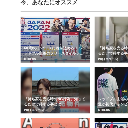
今、あなたにオススメ
60 秒の 1 バースに魂を込めろ！ レ
「持ち家を売る時
ッドブル主催のフリースタイルラッ
るだけで得する事
プバトル...
OTHERS
PR(イエウール)
「持ち家を売る時のNG行為」知って
レッドブル主催の
るだけで得する事とは
道が初代チャンピ
Bull ...
PR(イエウール)
OTHERS