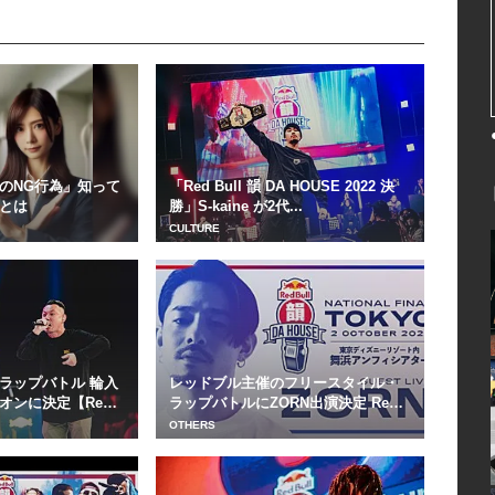
のNG行為」知って
「Red Bull 韻 DA HOUSE 2022 決
とは
勝」S-kaine が2代...
CULTURE
ラップバトル 輪入
レッドブル主催のフリースタイル・
オンに決定【Red
ラップバトルにZORN出演決定 Red
Bull...
OTHERS