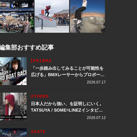
編集部おすすめ記事
[PR] BMX
「一歩踏み出してみることが可能性を
広げる」BMXレーサーからプロボート
レーサーへ転身。上田龍星が体現する
2026.07.17
挑戦の軌跡
OTHERS
日本人だから強い、を証明しにいく。
TATSUYA / SOME≡LINEZインタビュ
ー
2026.07.12
SKATE