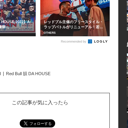
A HOUSE 2022】A
レッドブル主催のフリースタイル・
華...
ラップバトルがリニューアル！若き
MCが才能を見せ...
OTHERS
Recommended by
l
Red Bull 韻 DA HOUSE
この記事が気に入ったら