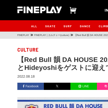
I
ALL
SKATE
SURF
DANCE
CLIM
FINEPLAY
FINEPLAY | カルチャー(culture)
【Red Bull 韻 DA HOUSE
CULTURE
【Red Bull 韻 DA HOUSE 
とHideyoshiをゲストに迎
2022.08.18
Facebook
LINE