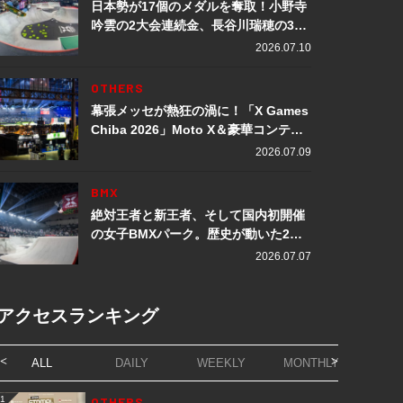
日本勢が17個のメダルを奪取！小野寺
吟雲の2大会連続金、長谷川瑞穂の3メ
ダル獲得など数々の快挙をプレイバッ
2026.07.10
ク「X Games Chiba 2026」
OTHERS
幕張メッセが熱狂の渦に！「X Games
Chiba 2026」Moto X＆豪華コンテン
ツレポート
2026.07.09
BMX
絶対王者と新王者、そして国内初開催
の女子BMXパーク。歴史が動いた2日
間「X Games Chiba 2026」
2026.07.07
アクセスランキング
ALL
DAILY
WEEKLY
MONTHLY
1
OTHERS
1