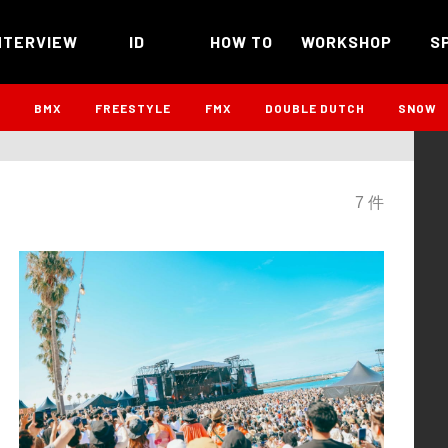
NTERVIEW
ID
HOW TO
WORKSHOP
S
B
BMX
FREESTYLE
FMX
DOUBLE DUTCH
SNOW
7 件