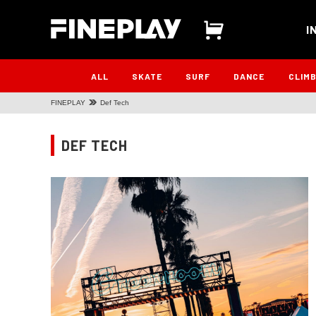
I
ALL
SKATE
SURF
DANCE
CLIM
FINEPLAY
Def Tech
DEF TECH