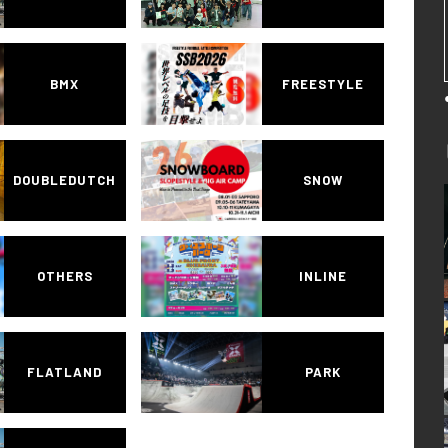
BMX
FREESTYLE
DOUBLEDUTCH
SNOW
OTHERS
INLINE
FLATLAND
PARK