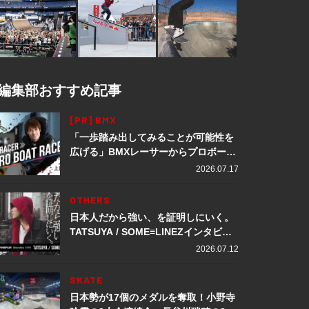
編集部おすすめ記事
[PR] BMX
「一歩踏み出してみることが可能性を
広げる」BMXレーサーからプロボート
レーサーへ転身。上田龍星が体現する
2026.07.17
挑戦の軌跡
OTHERS
日本人だから強い、を証明しにいく。
TATSUYA / SOME≡LINEZインタビュ
ー
2026.07.12
SKATE
日本勢が17個のメダルを奪取！小野寺