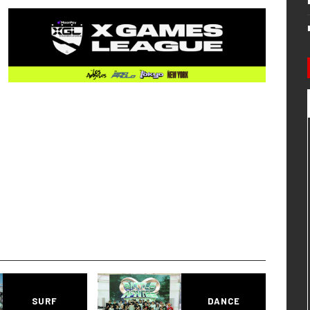
SURF
DANCE