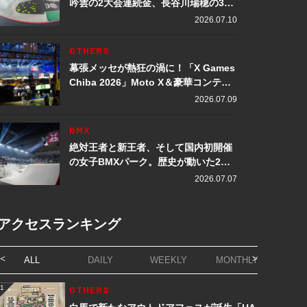
吟雲の2大会連続金、長谷川瑞穂の3メ
ダル獲得など数々の快挙をプレイバッ
2026.07.10
ク「X Games Chiba 2026」
OTHERS
幕張メッセが熱狂の渦に！「X Games
Chiba 2026」Moto X＆豪華コンテン
ツレポート
2026.07.09
BMX
絶対王者と新王者、そして国内初開催
の女子BMXパーク。歴史が動いた2日
間「X Games Chiba 2026」
2026.07.07
アクセスランキング
ALL
DAILY
WEEKLY
MONTHLY
1
OTHERS
1