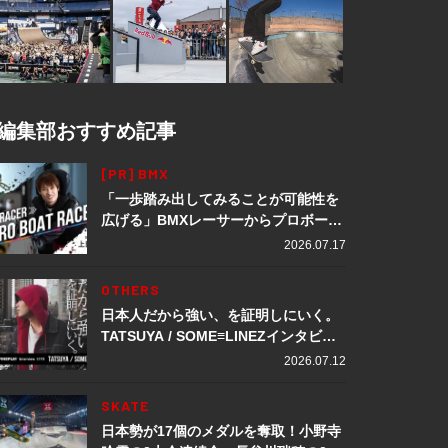
編集部おすすめ記事
[PR] BMX
「一歩踏み出してみることが可能性を
広げる」BMXレーサーからプロボート
レーサーへ転身。上田龍星が体現する
2026.07.17
挑戦の軌跡
OTHERS
日本人だから強い、を証明しにいく。
TATSUYA / SOME≡LINEZインタビュ
ー
2026.07.12
SKATE
日本勢が17個のメダルを奪取！小野寺