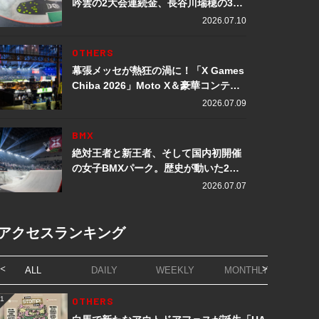
吟雲の2大会連続金、長谷川瑞穂の3メ
ダル獲得など数々の快挙をプレイバッ
2026.07.10
ク「X Games Chiba 2026」
OTHERS
幕張メッセが熱狂の渦に！「X Games
Chiba 2026」Moto X＆豪華コンテン
ツレポート
2026.07.09
BMX
絶対王者と新王者、そして国内初開催
の女子BMXパーク。歴史が動いた2日
間「X Games Chiba 2026」
2026.07.07
アクセスランキング
ALL
DAILY
WEEKLY
MONTHLY
1
OTHERS
1