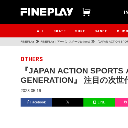
I
ALL
SKATE
SURF
DANCE
CLIM
FINEPLAY
FINEPLAY | アーバンスポーツ(others)
『JAPAN ACTION S
OTHERS
『JAPAN ACTION SPORTS 
GENERATION』 注目の
2023.05.19
Facebook
LINE