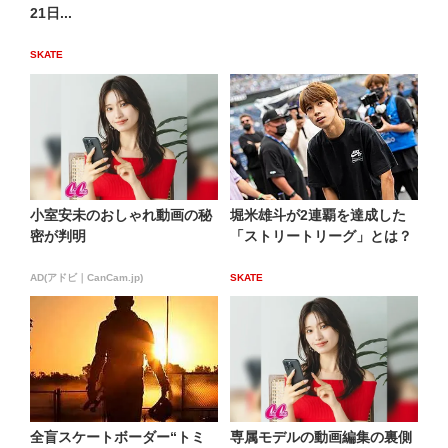
21日...
SKATE
小室安未のおしゃれ動画の秘
堀米雄斗が2連覇を達成した
密が判明
「ストリートリーグ」とは？
AD(アドビ｜CanCam.jp)
SKATE
全盲スケートボーダー“トミ
専属モデルの動画編集の裏側