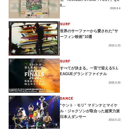
0...
2026.8.4
2
SURF
2
世界のサーファーから愛された“サ
ーフィン映画”10選
2016.2.15
3
SURF
3
すべてが決まる。一宮で迎えるS.L
EAGUEグランドファイナル
2026.4.20
4
DANCE
4
“ケント・モリ” マドンナとマイケ
ル・ジャクソンが取合った超実力派
日本人ダンサー
2014.5.13