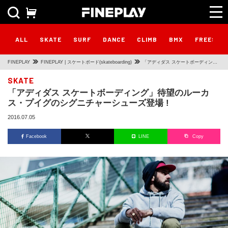
ALL
SKATE
SURF
DANCE
CLIMB
BMX
FREESTY
FINEPLAY
FINEPLAY | スケートボード(skateboarding)
「アディダス スケートボーディン
グ」待望のルーカス・プイグのシグニ
SKATE
「アディダス スケートボーディング」待望のルーカ
チャーシューズ登場 !
ス・プイグのシグニチャーシューズ登場 !
2016.07.05
Facebook
LINE
Copy