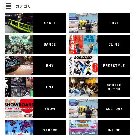
カテゴリ
SKATE
SURF
DANCE
CLIMB
BMX
FREESTYLE
DOUBLE
FMX
DUTCH
SNOW
CULTURE
OTHERS
INLINE