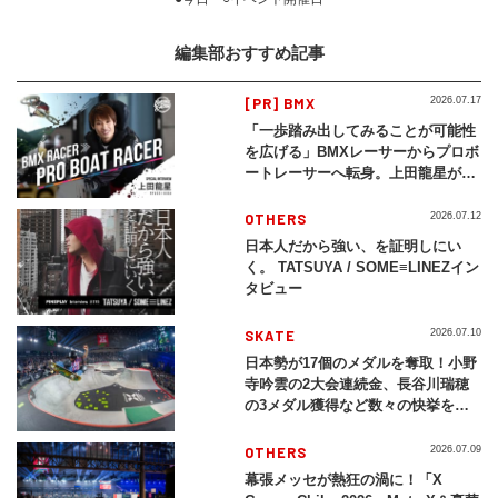
編集部おすすめ記事
[PR] BMX
2026.07.17
「一歩踏み出してみることが可能性
を広げる」BMXレーサーからプロボ
ートレーサーへ転身。上田龍星が体
現する挑戦の軌跡
OTHERS
2026.07.12
日本人だから強い、を証明しにい
く。 TATSUYA / SOME≡LINEZイン
タビュー
SKATE
2026.07.10
日本勢が17個のメダルを奪取！小野
寺吟雲の2大会連続金、長谷川瑞穂
の3メダル獲得など数々の快挙をプ
レイバック「X Games Chiba
2026」
OTHERS
2026.07.09
幕張メッセが熱狂の渦に！「X