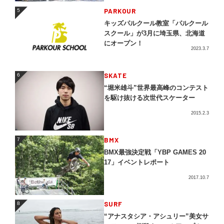
5
PARKOUR
5
キッズパルクール教室「パルクール
スクール」が3月に埼玉県、北海道
にオープン！
2023.3.7
SKATE
6
6
“堀米雄斗”世界最高峰のコンテスト
を駆け抜ける次世代スケーター
2015.2.3
BMX
7
7
BMX最強決定戦「YBP GAMES 20
17」イベントレポート
2017.10.7
SURF
8
8
“アナスタシア・アシュリー”美女サ