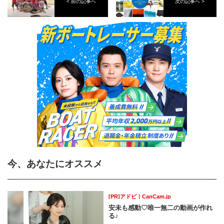
< 前の記事へ
次の記事へ >
今、あなたにオススメ
[PR]アドビ｜CanCam.jp
安未も感動♡唯一無二の動画が作れ
る♪