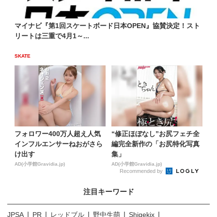
マイナビ『第1回スケートボード日本OPEN』協賛決定！スト
リートは三重で4月1～...
SKATE
フォロワー400万人超え人気
“修正ほぼなし”お尻フェチ全
インフルエンサーねおがさら
編完全新作の「お尻特化写真
け出す
集」
AD(小学館Gravidia.jp)
AD(小学館Gravidia.jp)
Recommended by
注目キーワード
JPSA
PR
レッドブル
野中生萌
Shigekix