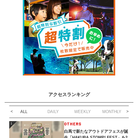
アクセスランキング
ALL
DAILY
WEEKLY
MONTHLY
1
OTHERS
1
白馬で新たなアウトドアフェスが誕
生「HAKUBA STOMP! FEST」を2