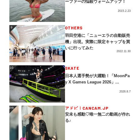
ーファーの悩殺ウォームアップ！
2015.2.23
OTHERS
9
9
羽田空港に「ニューエラの自動販売
機」出現。実際に限定キャップを買
いに行ってみた
2022.11.30
SKATE
10
10
日本人選手勢が大躍動！「MoonPa
y X Games League 2026」...
2026.8.7
アドビ｜CANCAM.JP
PR
PR
安未も感動♡唯一無二の動画が作れ
る♪