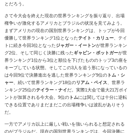
とだろう。
さて今大会を終えた現在の世界ランキングを振り返り、出場
権争いが激化するアメリカとブラジルの状況を見てみよう。
まずアメリカの現在の国別世界ランキングは、トップが今回
優勝して世界ランキング1位となった
テイト・カリュー
、テイ
トに続き今回3位となった
ジャガー・イートン
が世界ランキン
グ2位、そして同じく決勝に残った
ギャビン・ボットガー
が世
界ランキング1位から3位と順位を下げたもののトップ3の座を
キープしている状態。そしてこの3人を追う形になっているの
は今回9位で決勝進出を逃した世界ランキング9位の
トム・シ
ャー
、続いて世界ランキング18位の
リアム・ペイス
、世界ラ
ンキング25位の
テイラー・ナイ
だ。実際1大会で最大21万ポイ
ントが加算される今大会。9位の
トム
には関しては十分に逆転
できる位置でありまだまだこの出場権争いは波乱がありそう
だ。
一方でアメリカ以上に厳しい戦いを強いられると想定される
のがブラジルだ。現在の国別世界ランキングは、今回決勝に