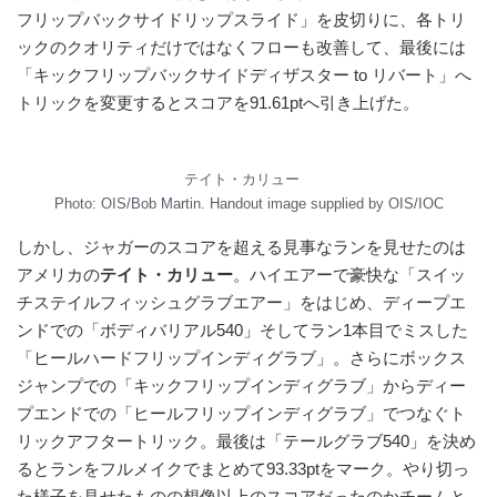
フリップバックサイドリップスライド」を皮切りに、各トリ
ックのクオリティだけではなくフローも改善して、最後には
「キックフリップバックサイドディザスター to リバート」へ
トリックを変更するとスコアを91.61ptへ引き上げた。
テイト・カリュー
Photo: OIS/Bob Martin. Handout image supplied by OIS/IOC
しかし、ジャガーのスコアを超える見事なランを見せたのは
アメリカの
テイト・カリュー
。ハイエアーで豪快な「スイッ
チステイルフィッシュグラブエアー」をはじめ、ディープエ
ンドでの「ボディバリアル540」そしてラン1本目でミスした
「ヒールハードフリップインディグラブ」。さらにボックス
ジャンプでの「キックフリップインディグラブ」からディー
プエンドでの「ヒールフリップインディグラブ」でつなぐト
リックアフタートリック。最後は「テールグラブ540」を決め
るとランをフルメイクでまとめて93.33ptをマーク。やり切っ
た様子を見せたものの想像以上のスコアだったのかチームと