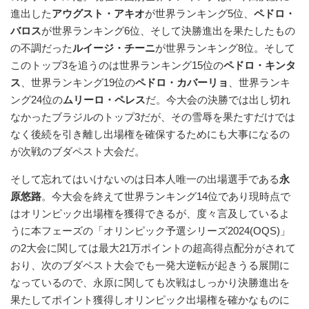
進出した
アウグスト・アキオ
が世界ランキング5位、
ペドロ・
バロス
が世界ランキング6位、そして決勝進出を果たしたもの
の不調だった
ルイージ・チーニ
が世界ランキング8位。そして
このトップ3を追うのは世界ランキング15位の
ペドロ・キンタ
ス
、世界ランキング19位の
ペドロ・カバーリョ
、世界ランキ
ング24位の
ムリーロ・ペレス
だ。今大会の決勝では出し切れ
なかったブラジルのトップ3だが、その雪辱を果たすだけでは
なく後続を引き離し出場権を確保するためにも大事になるの
が次戦のブダペスト大会だ。
そして忘れてはいけないのは日本人唯一の出場選手である
永
原悠路
。今大会を終えて世界ランキング14位であり現時点で
はオリンピック出場権を獲得できるが、度々言及しているよ
うに本フェーズの「オリンピック予選シリーズ2024(OQS)」
の2大会に関しては最大21万ポイントの超高得点配分がされて
おり、次のブダペスト大会でも一発大逆転が起きうる展開に
なっているので、永原に関しても次戦はしっかり決勝進出を
果たしてポイント獲得しオリンピック出場権を確かなものに