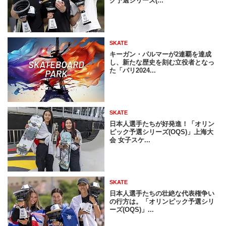
ク予選シリーズ(...
SKATE
キーガン・パルマーが2連覇を達成
し、新たな歴史を刻む立役者となっ
た「パリ2024...
SKATE
日本人選手たちが好発進！「オリン
ピック予選シリーズ(OQS)」上海大
会 女子スケ...
SKATE
日本人選手たちの壮絶な代表権争い
の行方は。「オリンピック予選シリ
ーズ(OQS)」...