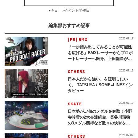
●今日 ○イベント開催日
編集部おすすめ記事
[PR] BMX
2026.07.17
「一歩踏み出してみることが可能性
を広げる」BMXレーサーからプロボ
ートレーサーへ転身。上田龍星が体
現する挑戦の軌跡
OTHERS
2026.07.12
日本人だから強い、を証明しにい
く。 TATSUYA / SOME≡LINEZイン
タビュー
SKATE
2026.07.10
日本勢が17個のメダルを奪取！小野
寺吟雲の2大会連続金、長谷川瑞穂
の3メダル獲得など数々の快挙をプ
レイバック「X Games Chiba
2026」
OTHERS
2026.07.09