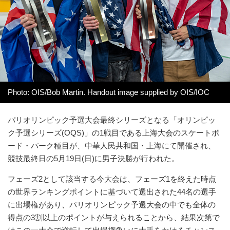
Photo: OIS/Bob Martin. Handout image supplied by OIS/IOC
パリオリンピック予選大会最終シリーズとなる「オリンピッ
ク予選シリーズ(OQS)」の1戦目である上海大会のスケートボ
ード・パーク種目が、中華人民共和国・上海にて開催され、
競技最終日の5月19日(日)に男子決勝が行われた。
フェーズ2として該当する今大会は、フェーズ1を終えた時点
の世界ランキングポイントに基づいて選出された44名の選手
に出場権があり、パリオリンピック予選大会の中でも全体の
得点の3割以上のポイントが与えられることから、結果次第で