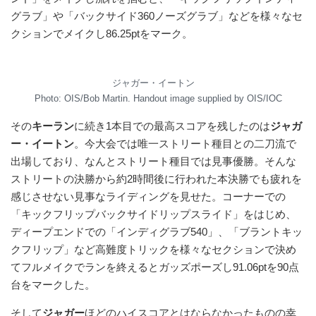
グラブ」や「バックサイド360ノーズグラブ」などを様々なセ
クションでメイクし86.25ptをマーク。
ジャガー・イートン
Photo: OIS/Bob Martin. Handout image supplied by OIS/IOC
その
キーラン
に続き1本目での最高スコアを残したのは
ジャガ
ー・イートン
。今大会では唯一ストリート種目との二刀流で
出場しており、なんとストリート種目では見事優勝。そんな
ストリートの決勝から約2時間後に行われた本決勝でも疲れを
感じさせない見事なライディングを見せた。コーナーでの
「キックフリップバックサイドリップスライド」をはじめ、
ディープエンドでの「インディグラブ540」、「ブラントキッ
クフリップ」など高難度トリックを様々なセクションで決め
てフルメイクでランを終えるとガッズポーズし91.06ptを90点
台をマークした。
そして
ジャガー
ほどのハイスコアとはならなかったものの幸