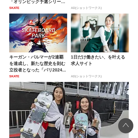
「オリンピック予選シリーズ
(...
SKATE
AD(ショットワークス)
キーガン・パルマーが2連覇
1日だけ働きたい、を叶える
を達成し、新たな歴史を刻む
求人サイト
立役者となった「パリ2024...
SKATE
AD(ショットワークス)