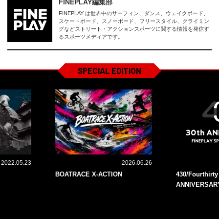
FINEPLAY編集部
FINEPLAY は世界中のサーフィン、ダンス、ウェイクボード、
スケートボード、スノーボード、フリースタイル、クライミン
グなどストリート・アクションスポーツに関する情報を発信す
るスポーツメディアです。
SPECIAL EDITION
2022.05.23
2026.06.26
BOATRACE X-ACTION
430/Fourthirt
ANNIVERSAR