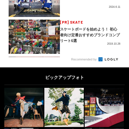
2024.6.11
5
[PR] SKATE
5
スケートボードを始めよう！ 初心
者向け定番おすすめブランドコンプ
リート6選
2019.10.26
CLIMB
6
6
Recommended by
GoProがとらえたロッククライマー
が落下する瞬間
ピックアップフォト
2014.6.10
SURF
7
7
「俺はサーフィンを“楽しみ”にした
い」出川三千男
2020.10.30