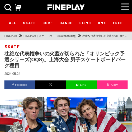
ALL
SKATE
SURF
DANCE
CLIMB
BMX
FREESTY
FINEPLAY
FINEPLAY | スケートボード(skateboarding)
壮絶な代表権争いの火蓋が切られた
「オリンピック予選シリーズ(OQS)」
SKATE
壮絶な代表権争いの火蓋が切られた「オリンピック予
上海大会 男子スケートボードパーク
選シリーズ(OQS)」上海大会 男子スケートボードパー
種目
ク種目
2024.05.24
Facebook
LINE
Copy