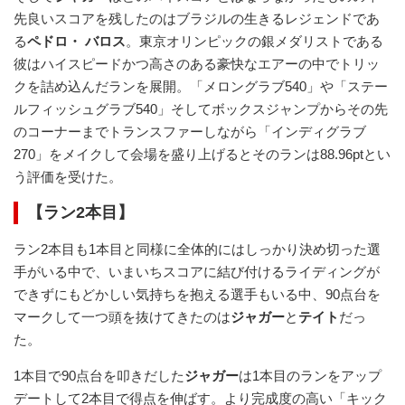
先良いスコアを残したのはブラジルの生きるレジェンドであ
る
ペドロ・ バロス
。東京オリンピックの銀メダリストである
彼はハイスピードかつ高さのある豪快なエアーの中でトリッ
クを詰め込んだランを展開。「メロングラブ540」や「ステー
ルフィッシュグラブ540」そしてボックスジャンプからその先
のコーナーまでトランスファーしながら「インディグラブ
270」をメイクして会場を盛り上げるとそのランは88.96ptとい
う評価を受けた。
【ラン2本目】
ラン2本目も1本目と同様に全体的にはしっかり決め切った選
手がいる中で、いまいちスコアに結び付けるライディングが
できずにもどかしい気持ちを抱える選手もいる中、90点台を
マークして一つ頭を抜けてきたのは
ジャガー
と
テイト
だっ
た。
1本目で90点台を叩きだした
ジャガー
は1本目のランをアップ
デートして2本目で得点を伸ばす。より完成度の高い「キック