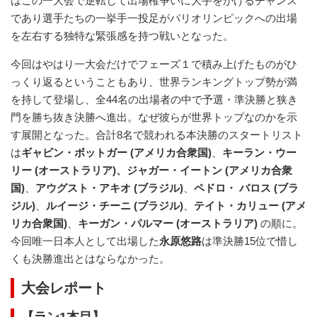
はこの一大会で逆転して出場権争いに大手をかけるチャンス
であり選手たちの一挙手一投足がパリオリンピックへの出場
を左右する独特な緊張感を持つ戦いとなった。
今回はやはり一大会だけでフェーズ１で積み上げたものがひ
っくり返るということもあり、世界ランキングトップ勢が満
を持して登場し、全44名の出場者の中で予選・準決勝と狭き
門を勝ち抜き決勝へ進出。なぜ彼らが世界トップなのかを示
す展開となった。合計8名で競われる本決勝のスタートリスト
は
ギャビン・ボットガー (アメリカ合衆国)
、
キーラン・ウー
リー (オーストラリア)、ジャガー・イートン (アメリカ合衆
国)
、
アウグスト・アキオ (ブラジル)
、
ペドロ・ バロス (ブラ
ジル)
、
ルイージ・チーニ (ブラジル)
、
テイト・カリュー (アメ
リカ合衆国)
、
キーガン・パルマー (オーストラリア)
の順に。
今回唯一日本人として出場した
永原悠路
は準決勝15位で惜し
くも決勝進出とはならなかった。
大会レポート
【ラン1本目】