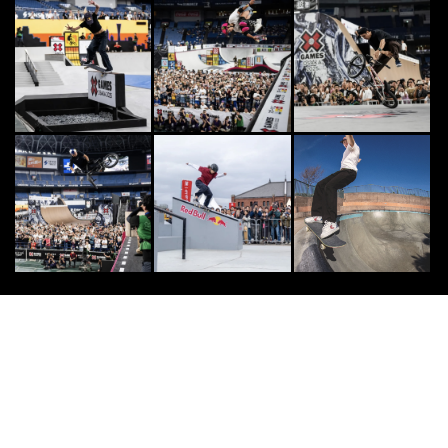
SKATE
8
8
「アディダス スケートボーディン
グ」待望のルーカス・プイグのシグ
ニチャーシューズ...
2016.7.5
CLIMB
9
9
今さら聞けないリードクライミング
って？ 用語から競技の見どころま
で徹底解説！
2022.12.1
OTHERS
10
10
SOCIAL INNOVATION WEEK 2021
‐FINEPLAYが厳選す...
2021.11.1
ショットワークス
PR
PR
短期・単発バイトを始めるならショ
ットワークス