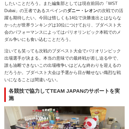
したいことだろう。また編集部としては現在前回の「WST
Dubai」の王者であるスペインの
ダニー・レオン
の次戦での活
躍も期待したい。今回は惜しくも14位で決勝進出とはならな
かったが世界ランキングは10位につけており、ブダペスト大
会のパフォーマンスによってはパリオリンピック本戦でのメ
ダル争いにも食い込むことだろう。
泣いても笑っても次戦のブダペスト大会でパリオリンピック
出場選手が決まる。本当の意味での最終戦が差し迫る中で、
誰も油断できないこの出場権争いはどんな終わりを迎えるの
だろうか。ブダペスト大会は予選から目が離せない熾烈な戦
いになることは間違いない。
各競技で協力してTEAM JAPANのサポートを実
施