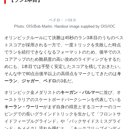
ペドロ・ バロス
Photo: OIS/Bob Martin. Handout image supplied by OIS/IOC
オリンピックルールにて決勝は45秒のラン3本目のうちのベス
トスコアが採用される一方で、一度トリックを失敗した時点
でランを続行できなくなるフォーマットのため、後半でのス
コアアップのため難易度の高い攻めのライディングをするた
めにも、1本目では手堅く安定したスコアを残しておきたい。
そんな中で80点台後半以上の高得点をマークしてきたのは
キ
ーラン
、
ジャガー
、
ペドロ
の3名だ。
オリンピック金メダリストの
キーガン・パルマー
に並び、オ
ーストラリアのスケートボードパークシーンを代表している
キーラン・ウーリー
がまず自身の得意とするコーナーのコー
ピングでの長いグラインドトリックを生かして「フロントサ
イドフィーブルグラインド」や「バックサイドスミスグライ
ンド」をメイクし流れを掴むと、「キックフリップインディ