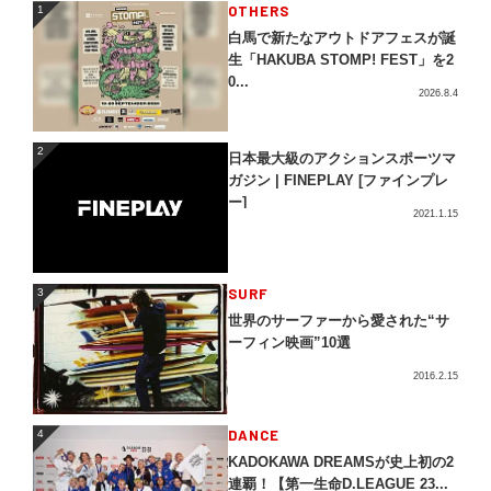
OTHERS
1
白馬で新たなアウトドアフェスが誕
生「HAKUBA STOMP! FEST」を2
0...
2026.8.4
2
2
日本最大級のアクションスポーツマ
ガジン | FINEPLAY [ファインプレ
ー]
2021.1.15
3
SURF
3
世界のサーファーから愛された“サ
ーフィン映画”10選
2016.2.15
4
DANCE
4
KADOKAWA DREAMSが史上初の2
連覇！【第一生命D.LEAGUE 23...