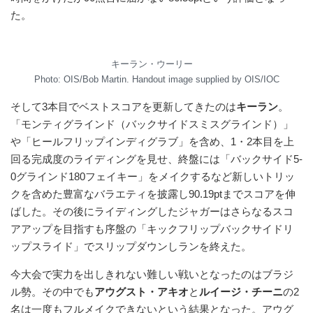
た。
キーラン・ウーリー
Photo: OIS/Bob Martin. Handout image supplied by OIS/IOC
そして3本目でベストスコアを更新してきたのは
キーラン
。
「モンティグラインド（バックサイドスミスグラインド）」
や「ヒールフリップインディグラブ」を含め、1・2本目を上
回る完成度のライディングを見せ、終盤には「バックサイド5-
0グラインド180フェイキー」をメイクするなど新しいトリッ
クを含めた豊富なバラエティを披露し90.19ptまでスコアを伸
ばした。その後にライディングしたジャガーはさらなるスコ
アアップを目指すも序盤の「キックフリップバックサイドリ
ップスライド」でスリップダウンしランを終えた。
今大会で実力を出しきれない難しい戦いとなったのはブラジ
ル勢。その中でも
アウグスト・アキオ
と
ルイージ・チーニ
の2
名は一度もフルメイクできないという結果となった。アウグ