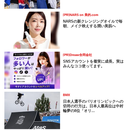
[PR]NARS on 美的.com
NARSの新クレンジングオイルで毎
朝、メイク映えする潤い美肌へ
[PR]Dreaw合同会社
SNSアカウントを着実に成長。実は
みんなココ使ってます。
BMX
日本人選手のパリオリンピックへの
切符の行方は。日本人最高位は中村
輪夢の8位「オリ...