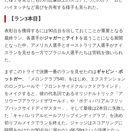
ハイタッチなど喜びを共有する様子も見られた。
【ラン3本目】
表彰台を獲得するには90点台を出しておくことが重要となる
最終ラン、各選手が
ジャガー
と
テイト
を追うことになる展開
となった中、アメリカ人選手とオーストラリア人選手がナイ
スランを見せる一方でブラジル人選手たちは苦戦を強いられ
た。
まずこのトライで決勝一番のランを見せたのは
ギャビン・ボ
ットガー
。「メロングラブ540」をはじめ、エクステンション
のロングレールで「フロントサイドクルックドグラインド」
をメイクすると、彼の代名詞であるオリジナルトリック「ア
リウープアラウンドザワールド」や「ボディバリアルフリッ
プバックサイドディザスター」、そして最後は2本目に失敗し
た「キャバレリアルヒールフリップインディグラブ」を決め
切りフルメイクでランを終えた。ジャッジはスコアリングに
時間をかけたが90点台に届かない86.58ptという評価となっ