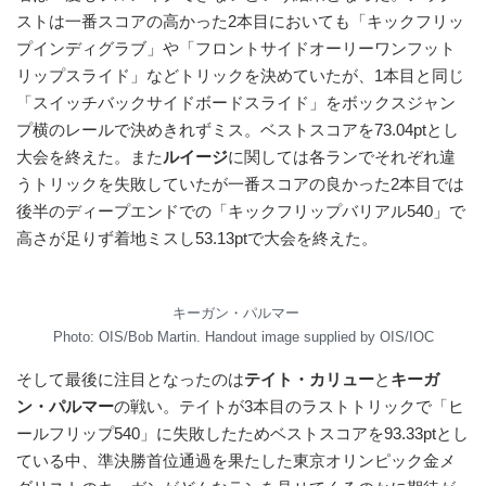
ストは一番スコアの高かった2本目においても「キックフリッ
プインディグラブ」や「フロントサイドオーリーワンフット
リップスライド」などトリックを決めていたが、1本目と同じ
「スイッチバックサイドボードスライド」をボックスジャン
プ横のレールで決めきれずミス。ベストスコアを73.04ptとし
大会を終えた。また
ルイージ
に関しては各ランでそれぞれ違
うトリックを失敗していたが一番スコアの良かった2本目では
後半のディープエンドでの「キックフリップバリアル540」で
高さが足りず着地ミスし53.13ptで大会を終えた。
キーガン・パルマー
Photo: OIS/Bob Martin. Handout image supplied by OIS/IOC
そして最後に注目となったのは
テイト・カリュー
と
キーガ
ン・パルマー
の戦い。テイトが3本目のラストトリックで「ヒ
ールフリップ540」に失敗したためベストスコアを93.33ptとし
ている中、準決勝首位通過を果たした東京オリンピック金メ