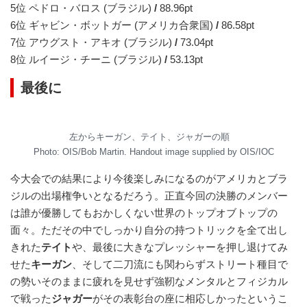
5位 ペドロ・バロス (ブラジル)
/
88.96pt
6位 ギャビン・ボットガー (アメリカ合衆国)
/
86.58pt
7位 アウグスト・アキオ (ブラジル)
/
73.04pt
8位 ルイージ・チーニ (ブラジル)
/
53.13pt
最後に
左からキーガン、テイト、ジャガーの順
Photo: OIS/Bob Martin. Handout image supplied by OIS/IOC
今大会での結果により今後楽しみになるのがアメリカとブラ
ジルの出場権争いとなるだろう。正直今回の決勝のメンバー
は誰が優勝してもおかしくない世界のトップオブトップの
面々。ただその中でしっかり自分の持つトリックを全て出し
きれた
テイト
や、最後に大きなプレッシャーを押し退けてみ
せた
キーガン
、そして二刀流にも関わらずストリート種目で
の勢いそのままに疲れを見せず強靭なメンタルとフィジカル
で戦った
ジャガー
がその表彰台の座に相応しかったというこ