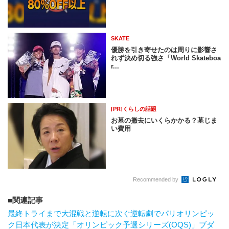
SKATE
優勝を引き寄せたのは周りに影響さ
れず決め切る強さ「World Skateboa
r...
[PR]くらしの話題
お墓の撤去にいくらかかる？墓じま
い費用
Recommended by
関連記事
最終トライまで大混戦と逆転に次ぐ逆転劇でパリオリンピッ
ク日本代表が決定「オリンピック予選シリーズ(OQS)」ブダ