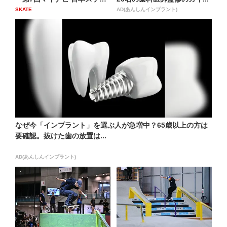
ト...
SKATE
AD(あんしんインプラント)
なぜ今「インプラント」を選ぶ人が急増中？65歳以上の方は
要確認。抜けた歯の放置は...
AD(あんしんインプラント)