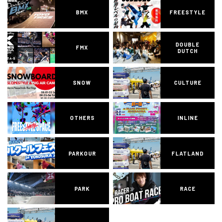
BMX
FREESTYLE
DOUBLE
FMX
DUTCH
SNOW
CULTURE
OTHERS
INLINE
PARKOUR
FLATLAND
PARK
RACE