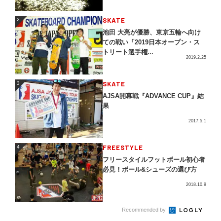
2
SKATE
2
池田 大亮が優勝、東京五輪へ向け
ての戦い「2019日本オープン・ス
トリート選手権...
2019.2.25
3
SKATE
3
AJSA開幕戦『ADVANCE CUP』結
果
2017.5.1
4
FREESTYLE
4
フリースタイルフットボール初心者
必見！ボール&シューズの選び方
2018.10.9
5
Recommended by
DANCE
5