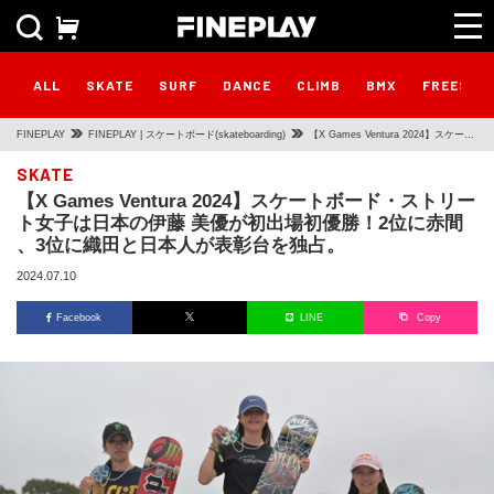
ALL
SKATE
SURF
DANCE
CLIMB
BMX
FREESTY
FINEPLAY
FINEPLAY | スケートボード(skateboarding)
【X Games Ventura 2024】スケート
ボード・ストリート女子は日本の伊藤
SKATE
【X Games Ventura 2024】スケートボード・ストリー
美優が初出場初優勝！2位に赤間 、3
ト女子は日本の伊藤 美優が初出場初優勝！2位に赤間
位に織田と日本人が表彰台を独占。
、3位に織田と日本人が表彰台を独占。
2024.07.10
Facebook
LINE
Copy