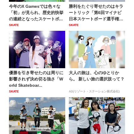
今年のX Gamesでは色々な
勝利をたぐり寄せたのはキラ
「初」が見られ、歴史的快挙
ートリック「第6回マイナビ
の連続となったスケートボ...
日本スケートボード選手権大
会...
SKATE
SKATE
優勝を引き寄せたのは周りに
大人の旅は、心のゆとりか
影響されず決め切る強さ「W
ら。 新しい旅の選択肢って？
orld Skateboar...
SKATE
AD(リゾート・ステーション株式会社)