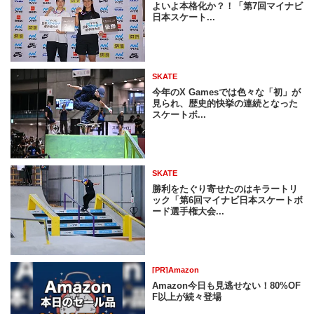
よいよ本格化か？！「第7回マイナビ
日本スケート...
SKATE
今年のX Gamesでは色々な「初」が
見られ、歴史的快挙の連続となった
スケートボ...
SKATE
勝利をたぐり寄せたのはキラートリ
ック「第6回マイナビ日本スケートボ
ード選手権大会...
[PR]Amazon
Amazon今日も見逃せない！80%OF
F以上が続々登場