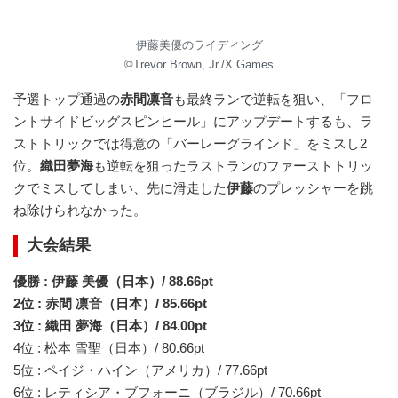
伊藤美優のライディング
©Trevor Brown, Jr./X Games
予選トップ通過の
赤間凛音
も最終ランで逆転を狙い、「フロ
ントサイドビッグスピンヒール」にアップデートするも、ラ
ストトリックでは得意の「バーレーグラインド」をミスし2
位。
織田夢海
も逆転を狙ったラストランのファーストトリッ
クでミスしてしまい、先に滑走した
伊藤
のプレッシャーを跳
ね除けられなかった。
大会結果
優勝 : 伊藤 美優（日本）/ 88.66pt
2位 : 赤間 凛音（日本）/ 85.66pt
3位 : 織田 夢海（日本）/ 84.00pt
4位 : 松本 雪聖（日本）/ 80.66pt
5位 : ペイジ・ハイン（アメリカ）/ 77.66pt
6位 : レティシア・ブフォーニ（ブラジル）/ 70.66pt