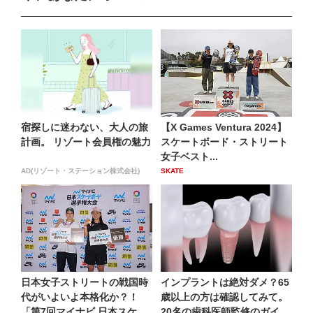
宿探しに迷わない、大人の旅
【X Games Ventura 2024】
計画。 リゾート会員権の魅力
スケートボード・ストリート
女子ベスト...
AD(リゾート・ステーション株式会社)
SKATE
日本女子ストリートの戦国時
インプラントは絶対ダメ？65
代がいよいよ本格化か？！
歳以上の方は確認してみて。
「第7回マイナビ 日本スケー
20名の歯科医師監修のガイ...