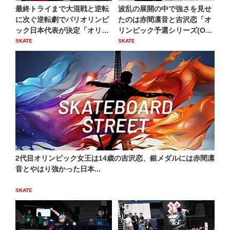
最終トライまで大混戦と逆転
波乱の展開の中で強さを見せ
に次ぐ逆転劇でパリオリンピ
たのは赤間凛音と吉沢恋「オ
ック日本代表が決定「オリン
リンピック予選シリーズ(O
ピ...
Q...
SKATE
SKATE
2代目オリンピック女王は14歳の吉沢恋、銀メダルには赤間凛
音とやはり強かった日本...
SKATE