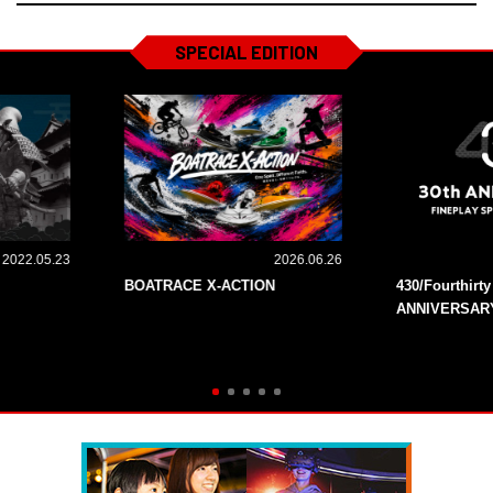
SPECIAL EDITION
2022.05.23
2026.06.26
BOATRACE X-ACTION
430/Fourthirt
ANNIVERSAR