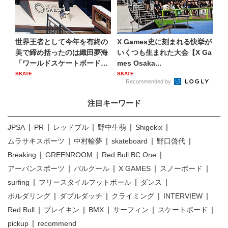
世界王者として今年を有終の
X Games史に刻まれる快挙が
美で締め括ったのは織田夢海
いくつも生まれた大会【X Ga
「ワールドスケートボードス
mes Osaka...
ト...
SKATE
SKATE
Recommended by
注目キーワード
JPSA
PR
レッドブル
野中生萌
Shigekix
ムラサキスポーツ
中村輪夢
skateboard
野口啓代
Breaking
GREENROOM
Red Bull BC One
アーバンスポーツ
パルクール
X GAMES
スノーボード
surfing
フリースタイルフットボール
ダンス
ボルダリング
ダブルダッチ
クライミング
INTERVIEW
Red Bull
ブレイキン
BMX
サーフィン
スケートボード
pickup
recommend