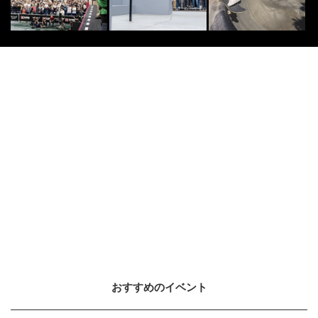
FREESTYLE
9
9
【スペシャルインタビュー】フリー
スタイルフットボーラーTOKURA
2017.8.23
FREESTYLE
10
10
2017年ベスト動画が公開！Tokura
の“あの技”も選出
2018.4.15
アドビ｜CANCAM.JP
PR
PR
小室安未のおしゃれ動画の秘密が判
明
おすすめのイベント
アドビ｜CANCAM.JP
PR
PR