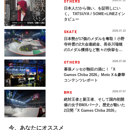
OTHERS
2026.07.12
日本人だから強い、を証明しにい
く。 TATSUYA / SOME≡LINEZイン
タビュー
SKATE
2026.07.10
日本勢が17個のメダルを奪取！小野
寺吟雲の2大会連続金、長谷川瑞穂
の3メダル獲得など数々の快挙をプ
レイバック「X Games Chiba
2026」
OTHERS
2026.07.09
幕張メッセが熱狂の渦に！「X
Games Chiba 2026」Moto X＆豪華
コンテンツレポート
BMX
2026.07.07
絶対王者と新王者、そして国内初開
催の女子BMXパーク。歴史が動いた
2日間「X Games Chiba 2026」
今、あなたにオススメ