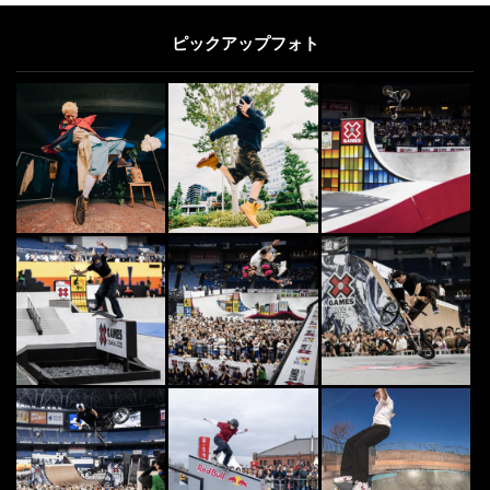
“ケント・モリ” マドンナとマイケ
ル・ジャクソンが取合った超実力派
ピックアップフォト
日本人ダンサー
2014.5.13
DANCE
6
6
Bboy KatsuOneも登壇！「SOCIA
L INNOVATION WEEK...
2021.10.21
SKATE
7
7
「World Cup Skateboarding Japa
n Round」優勝は...
2016.7.24
CULTURE
8
8
ユニフォームプロジェクト第2弾
「ムラスポ × LURKING CLASS ×
...
2021.3.11