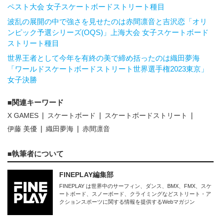
ペスト大会 女子スケートボードストリート種目
波乱の展開の中で強さを見せたのは赤間凛音と吉沢恋「オリ
ンピック予選シリーズ(OQS)」上海大会 女子スケートボード
ストリート種目
世界王者として今年を有終の美で締め括ったのは織田夢海
「ワールドスケートボードストリート世界選手権2023東京」
女子決勝
関連キーワード
X GAMES
スケートボード
スケートボードストリート
伊藤 美優
織田夢海
赤間凛音
執筆者について
FINEPLAY編集部
FINEPLAY は世界中のサーフィン、ダンス、BMX、FMX、スケ
ートボード、スノーボード、クライミングなどストリート・ア
クションスポーツに関する情報を提供するWebマガジン