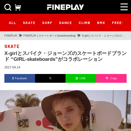
ALL
SKATE
SURF
DANCE
CLIMB
BMX
FREESTY
FINEPLAY
FINEPLAY | スケートボード(skateboarding)
X-girlとスパイク・ジョーンズのスケ
ートボードブランド “GIRL-
SKATE
X-girlとスパイク・ジョーンズのスケートボードブラン
skateboards”がコラボレーション
ド “GIRL-skateboards”がコラボレーション
2017.04.14
Facebook
LINE
Copy