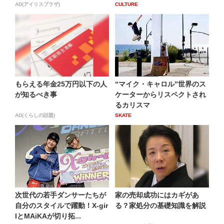
AD(アイリスプラザ)
CULTURE
もらえる年金25万円以下の人
“マイク・キャロル”世界のス
が知るべき事
ケーターからリスペクトされ
るカリスマ
AD(くらしの話題)
SKATE
次世代の若手ダンサーたちが
家の売却成功にはカギがあ
自分のスタイルで躍動！X-gir
る？家処分の基礎知識を解説
lとMAiKAが切り拓...