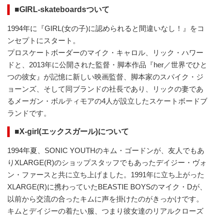
■GIRL-skateboardsついて
1994年に『GIRL(女の子)に認められると間違いなし！』をコ
ンセプトにスタート。
プロスケートボーダーのマイク・キャロル、リック・ハワー
ドと、2013年に公開された監督・脚本作品『her／世界でひと
つの彼女』が記憶に新しい映画監督、脚本家のスパイク・ジ
ョーンズ、そして同ブランドの社長であり、リックの妻であ
るメーガン・ボルティモアの4人が設立したスケートボードブ
ランドです。
■X-girl(エックスガール)について
1994年夏、SONIC YOUTHのキム・ゴードンが、友人でもあ
りXLARGE(R)のショップスタッフでもあったデイジー・ヴォ
ン・ファースと共に立ち上げました。1991年に立ち上がった
XLARGE(R)に携わっていたBEASTIE BOYSのマイク・Dが、
以前から交流の合ったキムに声を掛けたのがきっかけです。
キムとデイジーの着たい服、つまり彼女達のリアルクローズ