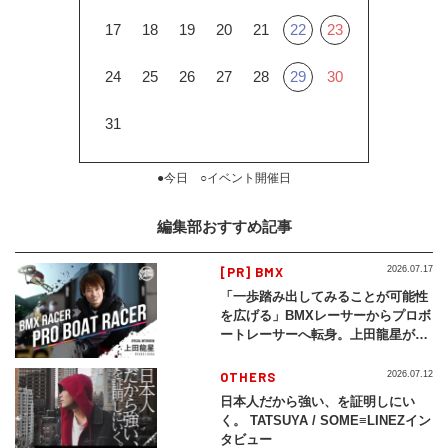
17
18
19
20
21
22
23
24
25
26
27
28
29
30
31
●今日 ○イベント開催日
編集部おすすめ記事
[PR] BMX
2026.07.17
「一歩踏み出してみることが可能性
を広げる」BMXレーサーからプロボ
ートレーサーへ転身。上田龍星が体
現する挑戦の軌跡
OTHERS
2026.07.12
日本人だから強い、を証明しにい
く。 TATSUYA / SOME≡LINEZイン
タビュー