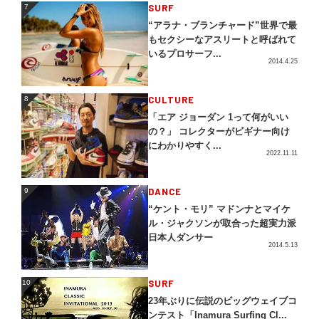
SURF
7
7
“アラナ・ブランチャード”世界で最
もセクシーなアスリートと呼ばれて
いるプロサーフ...
2014.4.25
CULTURE
8
8
「エア ジョーダン 1って何がいい
の？」 コレクターがビギナー向け
にわかりやすく...
2022.11.11
DANCE
9
9
“ケント・モリ” マドンナとマイケ
ル・ジャクソンが取合った超実力派
日本人ダンサー
2014.5.13
SURF
10
10
23年ぶりに伝説のビッグウェイブコ
ンテスト「Inamura Surfing Cl...