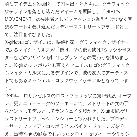
的なアイテムをX-girlとして打ち出すとともに、グラフィック
やデザインを落とし込んだアイテムを展開し、「GIRL’S
MOVEMENT」の先駆者としてファッション業界だけでなく音
楽やアートも巻き込んだレディースストリートブランドとし
て、注目を浴びました。
X-girlのロゴデザインは、映像作家・グラフィックデザイナー
であるマイク・ミルズが手掛け、その後も彼はTシャツやポス
ターなどのデザインも担当しブランドとの関わりを深めまし
た。X-girlのシンボルとも言えるフェイスロゴのグラフィック
もマイク・ミルズによるデザインで、彼の友人でアーティス
トでもあるミッシェル・ロックウッドがモデルとなっていま
す。
1991年、ロサンゼルスのロス・フェリッツに第1号店がオープ
ン。更にニューヨークのソーホーにて、ストリートの女の子
をハントしモデルとしてランウェイを歩かせ、X-girl初のゲリ
ラストリートファッションショーも行われました。プロデュ
ーサーにソフィア・コッポラとスパイク・ジョーンズを迎
え、当時X-girlの顧客でもあったクロエ・セヴィニーやミッシ