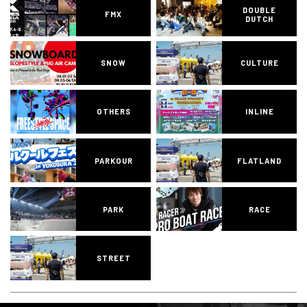
DOUBLE
FMX
DUTCH
SNOW
CULTURE
OTHERS
INLINE
PARKOUR
FLATLAND
PARK
RACE
STREET