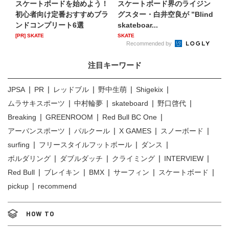
スケートボードを始めよう！
スケートボード界のライジン
初心者向け定番おすすめブラ
グスター・白井空良が ”Blind
ンドコンプリート6選
skateboar...
[PR] SKATE
SKATE
Recommended by
注目キーワード
JPSA
PR
レッドブル
野中生萌
Shigekix
ムラサキスポーツ
中村輪夢
skateboard
野口啓代
Breaking
GREENROOM
Red Bull BC One
アーバンスポーツ
パルクール
X GAMES
スノーボード
surfing
フリースタイルフットボール
ダンス
ボルダリング
ダブルダッチ
クライミング
INTERVIEW
Red Bull
ブレイキン
BMX
サーフィン
スケートボード
pickup
recommend
HOW TO