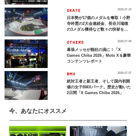
SKATE
2026.07.10
日本勢が17個のメダルを奪取！小野
寺吟雲の2大会連続金、長谷川瑞穂
の3メダル獲得など数々の快挙をプ
レイバック「X Games Chiba
2026」
OTHERS
2026.07.09
幕張メッセが熱狂の渦に！「X
Games Chiba 2026」Moto X＆豪華
コンテンツレポート
BMX
2026.07.07
絶対王者と新王者、そして国内初開
催の女子BMXパーク。歴史が動いた
2日間「X Games Chiba 2026」
今、あなたにオススメ