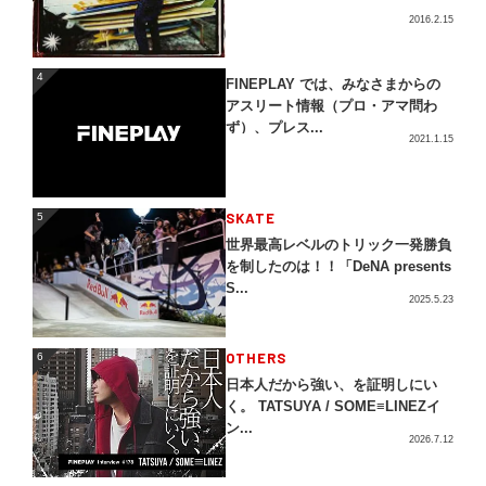
2016.2.15
4
4
FINEPLAY では、みなさまからの
アスリート情報（プロ・アマ問わ
ず）、プレス...
2021.1.15
5
SKATE
5
世界最高レベルのトリック一発勝負
を制したのは！！「DeNA presents
S...
2025.5.23
OTHERS
6
6
日本人だから強い、を証明しにい
く。 TATSUYA / SOME≡LINEZイ
ン...
2026.7.12