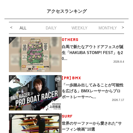
アクセスランキング
ALL
DAILY
WEEKLY
MONTHLY
1
OTHERS
1
白馬で新たなアウトドアフェスが誕
生「HAKUBA STOMP! FEST」を2
0...
2026.8.4
2
[PR] BMX
2
「一歩踏み出してみることが可能性
を広げる」BMXレーサーからプロ
ボートレーサーへ...
2026.7.17
3
SURF
3
世界のサーファーから愛された“サ
ーフィン映画”10選