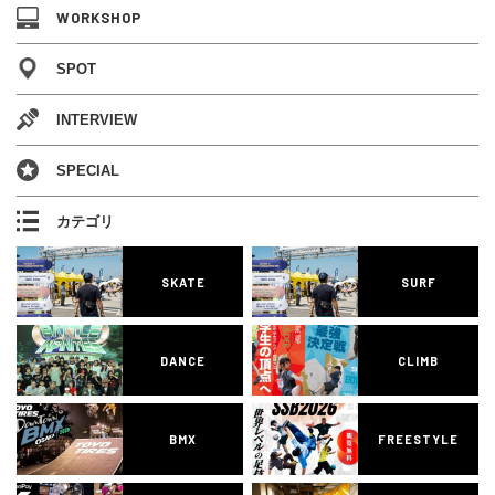
WORKSHOP
SPOT
INTERVIEW
SPECIAL
カテゴリ
SKATE
SURF
DANCE
CLIMB
BMX
FREESTYLE