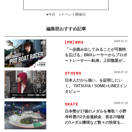
●今日 ○イベント開催日
編集部おすすめ記事
[PR] BMX
2026.07.17
「一歩踏み出してみることが可能性
を広げる」BMXレーサーからプロボ
ートレーサーへ転身。上田龍星が体
現する挑戦の軌跡
OTHERS
2026.07.12
日本人だから強い、を証明しにい
く。 TATSUYA / SOME≡LINEZイン
タビュー
SKATE
2026.07.10
日本勢が17個のメダルを奪取！小野
寺吟雲の2大会連続金、長谷川瑞穂
の3メダル獲得など数々の快挙をプ
レイバック「X Games Chiba