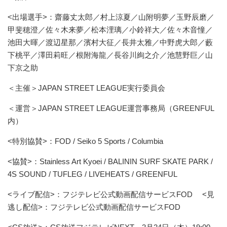
<出場選手>：齋藤丈太郎／村上涼夏／山附明夢／玉野辰磨／
甲斐穂澄／佐々木来夢／松本浬璃／小鈴祥大／佐々木音憧／
池田大暉／渡辺星那／濱村大征／長井太雅／中野虎大郎／藪
下桃平／澤田莉旺／根附海龍／長谷川絢之介／池慧野巨／山
下京之助
＜主催＞JAPAN STREET LEAGUE実行委員会
＜運営＞JAPAN STREET LEAGUE運営事務局（GREENFUL
内）
<特別協賛>：FOD / Seiko 5 Sports / Columbia
<協賛>：Stainless Art Kyoei / BALININ SURF SKATE PARK /
4S SOUND / TUFLEG / LIVEHEATS / GREENFUL
<ライブ配信>：フジテレビ公式動画配信サービスFOD <見
逃し配信>：フジテレビ公式動画配信サービスFOD