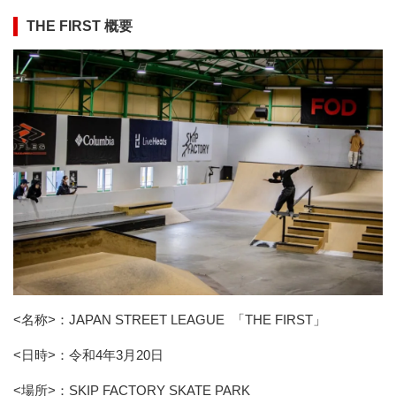
THE FIRST 概要
<名称>：JAPAN STREET LEAGUE 「THE FIRST」
<日時>：令和4年3月20日
<場所>：SKIP FACTORY SKATE PARK