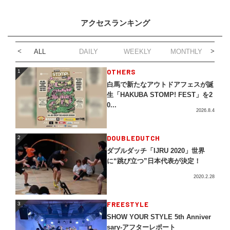
アクセスランキング
ALL
DAILY
WEEKLY
MONTHLY
1
OTHERS
1
白馬で新たなアウトドアフェスが誕
生「HAKUBA STOMP! FEST」を2
0...
2026.8.4
2
DOUBLEDUTCH
2
ダブルダッチ「IJRU 2020」世界
に“跳び立つ”日本代表が決定！
2020.2.28
3
FREESTYLE
3
SHOW YOUR STYLE 5th Anniver
sary-アフターレポート