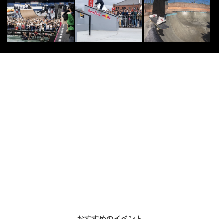
ポーツウーマン朝比奈彩がROXYの
ブランドアンバ...
2019.1.29
ROOMS
PR
PR
マイホームを持ちたい！1000万円
以下の間取り事例
ROOMS
PR
PR
「予算は1000万円」マイホームの
夢がかなう間取り事例
おすすめのイベント