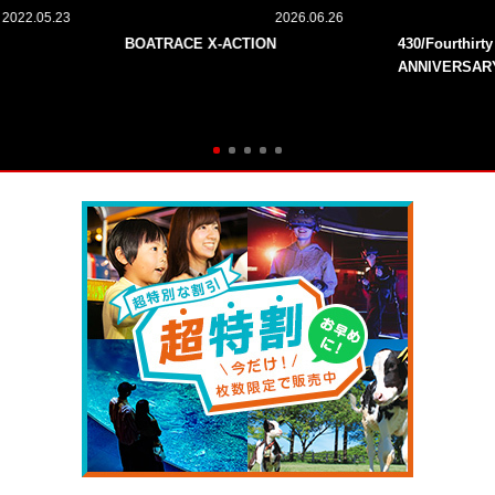
2022.05.23
2026.06.26
BOATRACE X-ACTION
430/Fourthirt
ANNIVERSAR