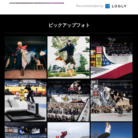
DANCE
7
7
Recommended by
「全日本ブレイキン選手権」開催間
近！今後が楽しみなティーン世代の
ピックアップフォト
BBOY・BGI...
2023.2.6
SKATE
8
8
バック・トゥ・ザ・フューチャーの
ホバーボードが現実に！
2014.11.26
DANCE
9
9
岡山大学教育学部附属小学校にて
「ブレイキンバトル」を素材とした
体育授業を公開！
2025.3.4
CULTURE
10
10
日本人離れした9頭身の美ボディス