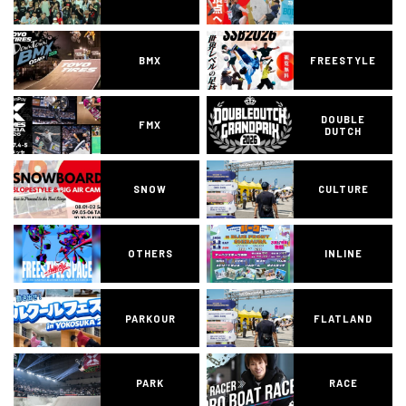
BMX
FREESTYLE
DOUBLE
FMX
DUTCH
SNOW
CULTURE
OTHERS
INLINE
PARKOUR
FLATLAND
PARK
RACE