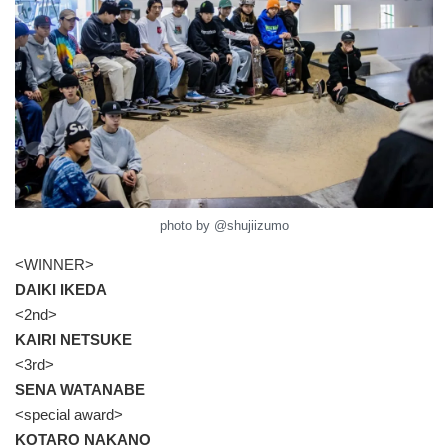
photo by @shujiizumo
<WINNER>
DAIKI IKEDA
<2nd>
KAIRI NETSUKE
<3rd>
SENA WATANABE
<special award>
KOTARO NAKANO