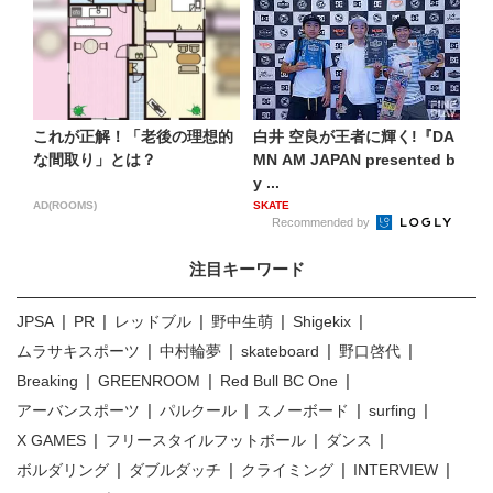
これが正解！「老後の理想的
白井 空良が王者に輝く!『DA
な間取り」とは？
MN AM JAPAN presented b
y ...
AD(ROOMS)
SKATE
Recommended by
注目キーワード
JPSA
PR
レッドブル
野中生萌
Shigekix
ムラサキスポーツ
中村輪夢
skateboard
野口啓代
Breaking
GREENROOM
Red Bull BC One
アーバンスポーツ
パルクール
スノーボード
surfing
X GAMES
フリースタイルフットボール
ダンス
ボルダリング
ダブルダッチ
クライミング
INTERVIEW