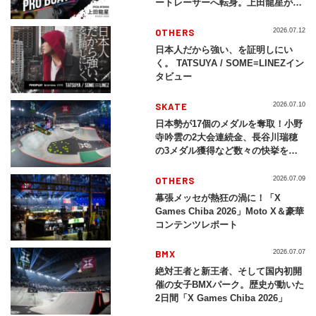
ートレーサーへ転身。上田龍星が体
現する挑戦の軌跡
OTHERS
2026.07.12
日本人だから強い、を証明しにい
く。 TATSUYA / SOME≡LINEZイン
タビュー
SKATE
2026.07.10
日本勢が17個のメダルを奪取！小野
寺吟雲の2大会連続金、長谷川瑞穂
の3メダル獲得など数々の快挙をプ
レイバック「X Games Chiba
2026」
OTHERS
2026.07.09
幕張メッセが熱狂の渦に！「X
Games Chiba 2026」Moto X＆豪華
コンテンツレポート
BMX
2026.07.07
絶対王者と新王者、そして国内初開
催の女子BMXパーク。歴史が動いた
2日間「X Games Chiba 2026」