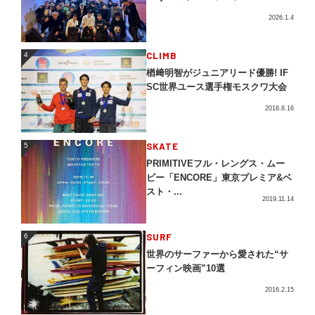
2026.1.4
4
CLIMB
4
楢﨑明智がジュニアリード優勝! IF
SC世界ユース選手権モスクワ大会
2018.8.16
5
SKATE
5
PRIMITIVEフル・レングス・ムー
ビー「ENCORE」東京プレミア&ベ
スト・...
2019.11.14
SURF
6
6
世界のサーファーから愛された“サ
ーフィン映画”10選
2016.2.15