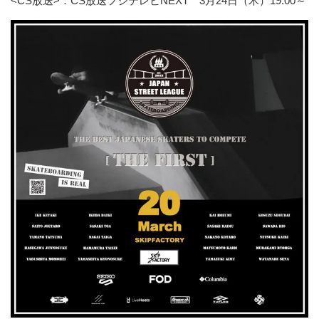
<CS放送>：CS放送フジテレビNEXT 3月24日（木）19:00～