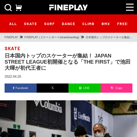
ALL
SKATE
SURF
DANCE
CLIMB
BMX
FREESTY
FINEPLAY
FINEPLAY | スケートボード(skateboarding)
日本国内トップのスケーターが集結！
JAPAN STREET LEAGUE初開催と
SKATE
日本国内トップのスケーターが集結！ JAPAN
なる「THE FIRST」で池田大暉が初
STREET LEAGUE初開催となる「THE FIRST」で池田
代王者に
大暉が初代王者に
2022.04.20
Facebook
LINE
Copy