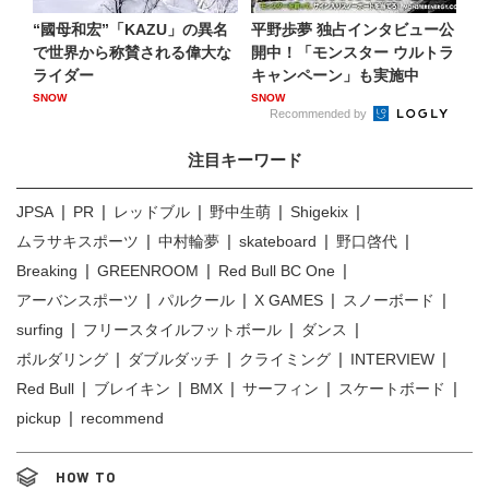
“國母和宏”「KAZU」の異名
平野歩夢 独占インタビュー公
で世界から称賛される偉大な
開中！「モンスター ウルトラ
ライダー
キャンペーン」も実施中
SNOW
SNOW
Recommended by
注目キーワード
JPSA
PR
レッドブル
野中生萌
Shigekix
ムラサキスポーツ
中村輪夢
skateboard
野口啓代
Breaking
GREENROOM
Red Bull BC One
アーバンスポーツ
パルクール
X GAMES
スノーボード
surfing
フリースタイルフットボール
ダンス
ボルダリング
ダブルダッチ
クライミング
INTERVIEW
Red Bull
ブレイキン
BMX
サーフィン
スケートボード
pickup
recommend
HOW TO