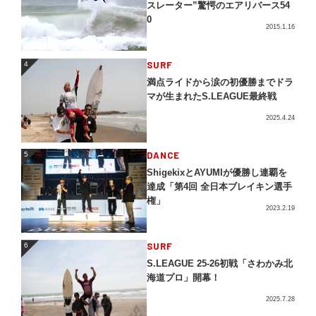
スレーター”驚愕のエアリバース54
0
2015.1.16
4
SURF
4
満点ライドから涙の初優勝までドラ
マが生まれたS.LEAGUE最終戦
2025.4.24
5
DANCE
5
ShigekixとAYUMIが優勝し連覇を
達成「第4回 全日本ブレイキン選手
権」
2023.2.19
SURF
6
6
S.LEAGUE 25-26初戦「さわかみ北
海道プロ」開幕！
2025.7.28