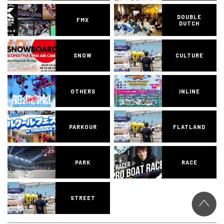
DOUBLE
FMX
DUTCH
SNOW
CULTURE
OTHERS
INLINE
PARKOUR
FLATLAND
PARK
RACE
STREET