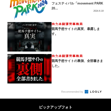
フェスティバル「movement PARK
20...
2024.6.19
他力本願運営事務局
PR
PR
競馬予想サイトの真実、暴露しま
す。
他力本願運営事務局
PR
PR
競馬予想サイトの裏側、全部書きま
した。
Recommended by
ピックアップフォト