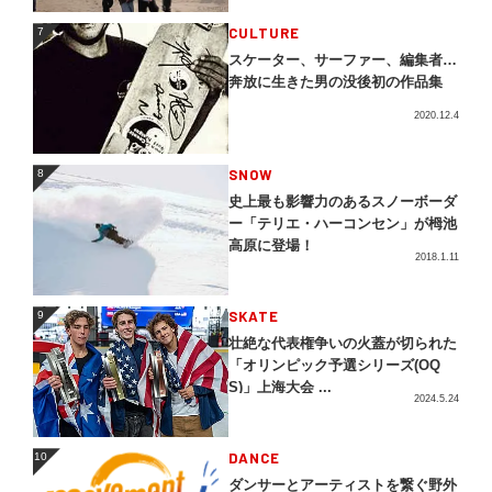
CULTURE
7
7
スケーター、サーファー、編集者…
奔放に生きた男の没後初の作品集
2020.12.4
SNOW
8
8
史上最も影響力のあるスノーボーダ
ー「テリエ・ハーコンセン」が栂池
高原に登場！
2018.1.11
SKATE
9
9
壮絶な代表権争いの火蓋が切られた
「オリンピック予選シリーズ(OQ
S)」上海大会 ...
2024.5.24
DANCE
10
10
ダンサーとアーティストを繋ぐ野外