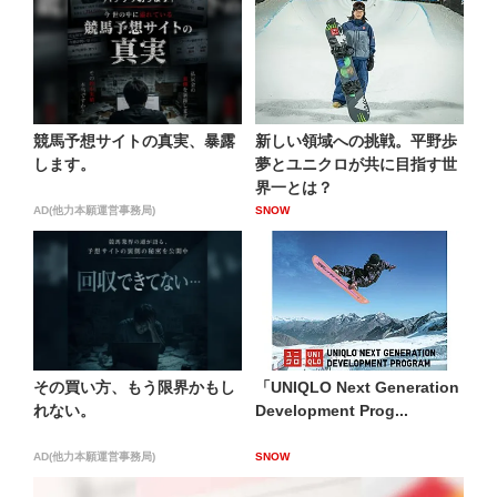
競馬予想サイトの真実、暴露
新しい領域への挑戦。平野歩
します。
夢とユニクロが共に目指す世
界一とは？
AD(他力本願運営事務局)
SNOW
その買い方、もう限界かもし
「UNIQLO Next Generation
れない。
Development Prog...
AD(他力本願運営事務局)
SNOW