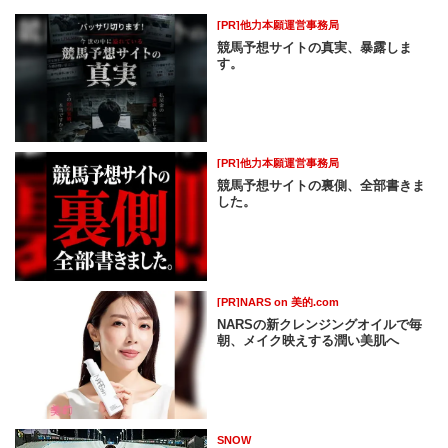
[PR]他力本願運営事務局
競馬予想サイトの真実、暴露しま
す。
[PR]他力本願運営事務局
競馬予想サイトの裏側、全部書きま
した。
[PR]NARS on 美的.com
NARSの新クレンジングオイルで毎
朝、メイク映えする潤い美肌へ
SNOW