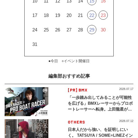
10
11
12
13
14
15
16
17
18
19
20
21
22
23
24
25
26
27
28
29
30
31
●今日 ○イベント開催日
編集部おすすめ記事
[PR] BMX
2026.07.17
「一歩踏み出してみることが可能性
を広げる」BMXレーサーからプロボ
ートレーサーへ転身。上田龍星が体
現する挑戦の軌跡
OTHERS
2026.07.12
日本人だから強い、を証明しにい
く。 TATSUYA / SOME≡LINEZイン