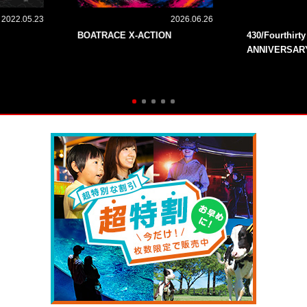
2022.05.23
2026.06.26
BOATRACE X-ACTION
430/Fourthirt
ANNIVERSAR