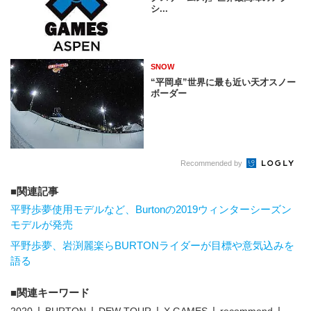
シ...
SNOW
“平岡卓”世界に最も近い天才スノー
ボーダー
Recommended by
関連記事
平野歩夢使用モデルなど、Burtonの2019ウィンターシーズン
モデルが発売
平野歩夢、岩渕麗楽らBURTONライダーが目標や意気込みを
語る
関連キーワード
2020
BURTON
DEW TOUR
X GAMES
recommend