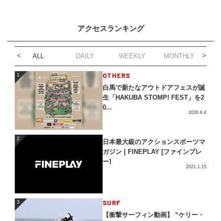
アクセスランキング
ALL
DAILY
WEEKLY
MONTHLY
1
OTHERS
1
白馬で新たなアウトドアフェスが誕
生「HAKUBA STOMP! FEST」を2
0...
2026.8.4
2
2
日本最大級のアクションスポーツマ
ガジン | FINEPLAY [ファインプレ
ー]
2021.1.15
3
SURF
3
【衝撃サーフィン動画】 “ケリー・