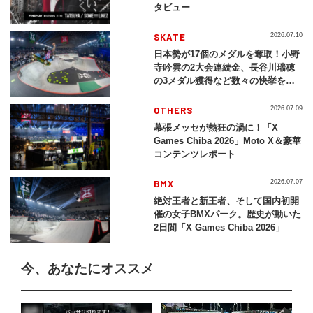
タビュー
SKATE
2026.07.10
日本勢が17個のメダルを奪取！小野
寺吟雲の2大会連続金、長谷川瑞穂
の3メダル獲得など数々の快挙をプ
レイバック「X Games Chiba
2026」
OTHERS
2026.07.09
幕張メッセが熱狂の渦に！「X
Games Chiba 2026」Moto X＆豪華
コンテンツレポート
BMX
2026.07.07
絶対王者と新王者、そして国内初開
催の女子BMXパーク。歴史が動いた
2日間「X Games Chiba 2026」
今、あなたにオススメ