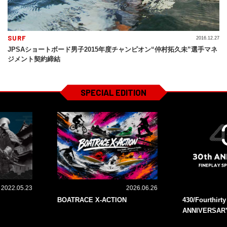
SURF
2016.12.27
JPSAショートボード男子2015年度チャンピオン“仲村拓久未”選手マネ
ジメント契約締結
SPECIAL EDITION
2022.05.23
2026.06.26
BOATRACE X-ACTION
430/Fourthirt
ANNIVERSAR