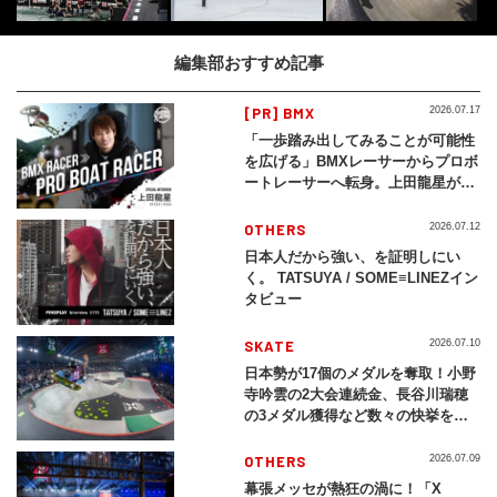
編集部おすすめ記事
[PR] BMX
2026.07.17
「一歩踏み出してみることが可能性
を広げる」BMXレーサーからプロボ
ートレーサーへ転身。上田龍星が体
現する挑戦の軌跡
OTHERS
2026.07.12
日本人だから強い、を証明しにい
く。 TATSUYA / SOME≡LINEZイン
タビュー
SKATE
2026.07.10
日本勢が17個のメダルを奪取！小野
寺吟雲の2大会連続金、長谷川瑞穂
の3メダル獲得など数々の快挙をプ
レイバック「X Games Chiba
2026」
OTHERS
2026.07.09
幕張メッセが熱狂の渦に！「X