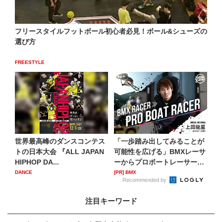
フリースタイルフットボール初心者必見！ボール&シューズの
選び方
FREESTYLE
世界最高峰のダンスコンテス
「一歩踏み出してみることが
トの日本大会 『ALL JAPAN
可能性を広げる」BMXレーサ
HIPHOP DA...
ーからプロボートレーサー
へ...
DANCE
[PR] BMX
Recommended by
注目キーワード