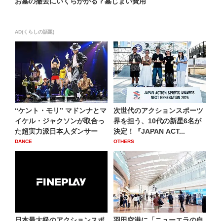
お墓の撤去にいくらかかる？墓じまい費用
AD(くらしの話題)
“ケント・モリ” マドンナとマ
次世代のアクションスポーツ
イケル・ジャクソンが取合っ
界を担う、10代の新星6名が
た超実力派日本人ダンサー
決定！『JAPAN ACT...
DANCE
OTHERS
日本最大級のアクションスポ
羽田空港に「ニューエラの自