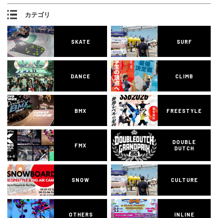
カテゴリ
SKATE
SURF
DANCE
CLIMB
BMX
FREESTYLE
DOUBLE
FMX
DUTCH
SNOW
CULTURE
OTHERS
INLINE