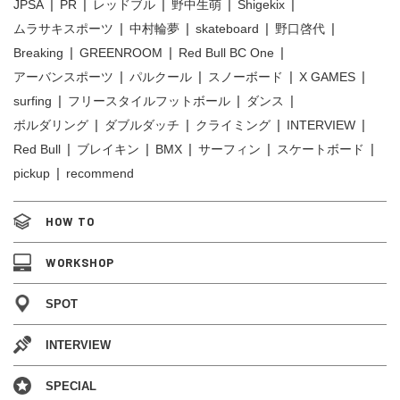
JPSA
PR
レッドブル
野中生萌
Shigekix
ムラサキスポーツ
中村輪夢
skateboard
野口啓代
Breaking
GREENROOM
Red Bull BC One
アーバンスポーツ
パルクール
スノーボード
X GAMES
surfing
フリースタイルフットボール
ダンス
ボルダリング
ダブルダッチ
クライミング
INTERVIEW
Red Bull
ブレイキン
BMX
サーフィン
スケートボード
pickup
recommend
HOW TO
WORKSHOP
SPOT
INTERVIEW
SPECIAL