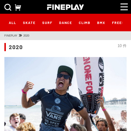
ALL
SKATE
SURF
DANCE
CLIMB
BMX
FREESTY
FINEPLAY
2020
2020
10 件