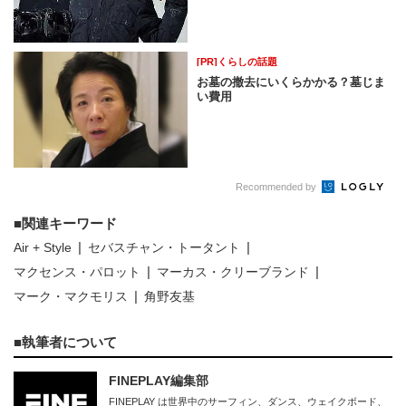
[PR]くらしの話題
お墓の撤去にいくらかかる？墓じま
い費用
Recommended by
関連キーワード
Air + Style
セバスチャン・トータント
マクセンス・パロット
マーカス・クリーブランド
マーク・マクモリス
角野友基
執筆者について
FINEPLAY編集部
FINEPLAY は世界中のサーフィン、ダンス、ウェイクボード、