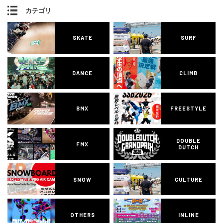
カテゴリ
SKATE
SURF
DANCE
CLIMB
BMX
FREESTYLE
DOUBLE
FMX
DUTCH
SNOW
CULTURE
OTHERS
INLINE