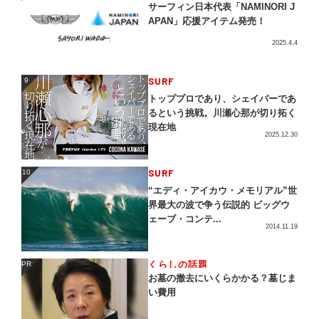
サーフィン日本代表「NAMINORI J
APAN」応援アイテム発売！
2025.4.4
SURF
9
9
トッププロであり、シェイパーであ
るという挑戦。川瀬心那が切り拓く
現在地
2025.12.30
SURF
10
10
“エディ・アイカウ・メモリアル”世
界最大の波で争う伝説的 ビッグウ
ェーブ・コンテ...
2014.11.19
くらしの話題
PR
PR
お墓の撤去にいくらかかる？墓じま
い費用