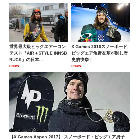
世界最大級ビックエアーコン
X Games 2016スノーボード
テスト『AIR＋STYLE INNSB
ビッグエア角野友基が制し歴
RUCK』の日本...
史的快挙！
SNOW
SNOW
【X Games Aspen 2017】 スノーボード・ビッグエア男子