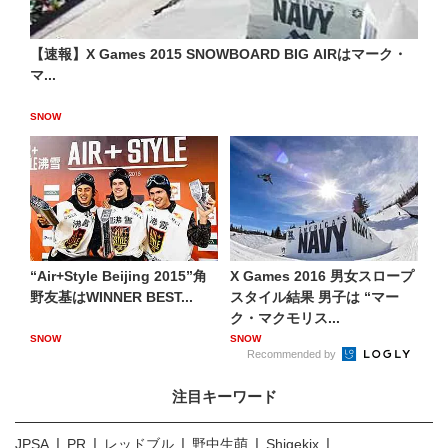
【速報】X Games 2015 SNOWBOARD BIG AIRはマーク・
マ...
SNOW
“Air+Style Beijing 2015”角
X Games 2016 男女スロープ
野友基はWINNER BEST...
スタイル結果 男子は “マー
ク・マクモリス...
SNOW
SNOW
Recommended by
注目キーワード
JPSA
PR
レッドブル
野中生萌
Shigekix