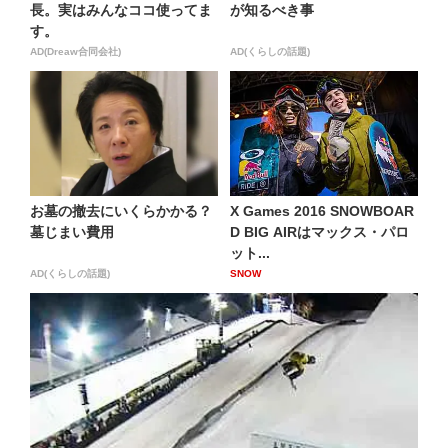
長。実はみんなココ使ってま
が知るべき事
す。
AD(Dreaw合同会社)
AD(くらしの話題)
お墓の撤去にいくらかかる？
X Games 2016 SNOWBOAR
墓じまい費用
D BIG AIRはマックス・パロ
ット...
AD(くらしの話題)
SNOW