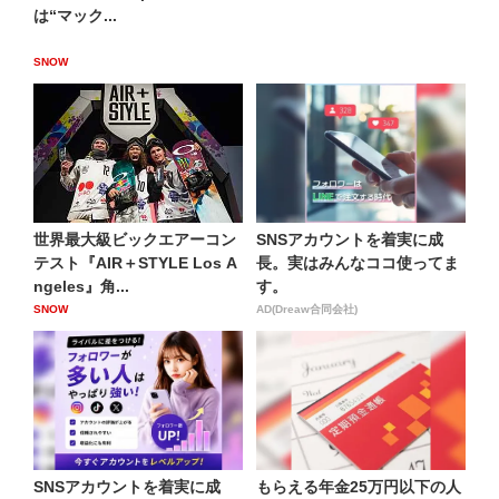
は“マック...
SNOW
世界最大級ビックエアーコン
SNSアカウントを着実に成
テスト『AIR＋STYLE Los A
長。実はみんなココ使ってま
ngeles』角...
す。
SNOW
AD(Dreaw合同会社)
SNSアカウントを着実に成
もらえる年金25万円以下の人