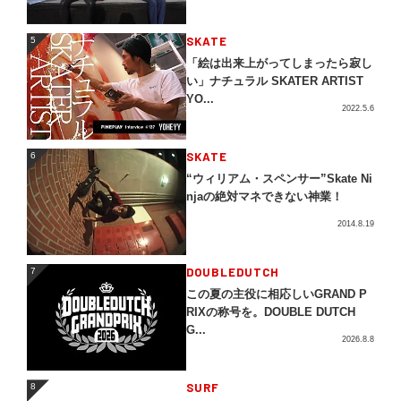
5
SKATE
5
「絵は出来上がってしまったら寂し
い」ナチュラル SKATER ARTIST
YO...
2022.5.6
SKATE
6
6
“ウィリアム・スペンサー”Skate Ni
njaの絶対マネできない神業！
2014.8.19
DOUBLEDUTCH
7
7
この夏の主役に相応しいGRAND P
RIXの称号を。DOUBLE DUTCH
G...
2026.8.8
SURF
8
8