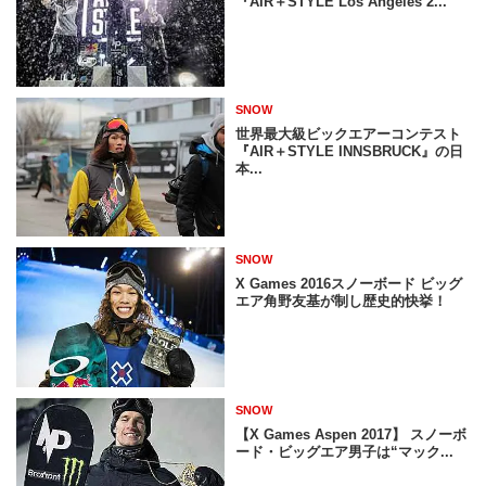
『AIR＋STYLE Los Angeles 2...
SNOW
世界最大級ビックエアーコンテスト
『AIR＋STYLE INNSBRUCK』の日
本...
SNOW
X Games 2016スノーボード ビッグ
エア角野友基が制し歴史的快挙！
SNOW
【X Games Aspen 2017】 スノーボ
ード・ビッグエア男子は“マック...