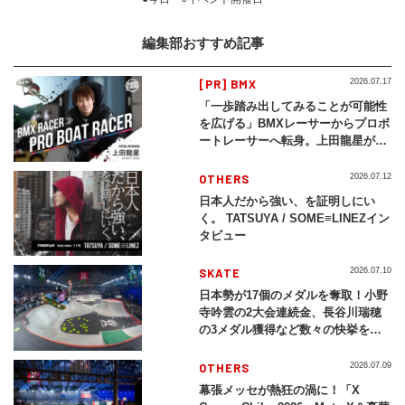
編集部おすすめ記事
[PR] BMX
2026.07.17
「一歩踏み出してみることが可能性
を広げる」BMXレーサーからプロボ
ートレーサーへ転身。上田龍星が体
現する挑戦の軌跡
OTHERS
2026.07.12
日本人だから強い、を証明しにい
く。 TATSUYA / SOME≡LINEZイン
タビュー
SKATE
2026.07.10
日本勢が17個のメダルを奪取！小野
寺吟雲の2大会連続金、長谷川瑞穂
の3メダル獲得など数々の快挙をプ
レイバック「X Games Chiba
2026」
OTHERS
2026.07.09
幕張メッセが熱狂の渦に！「X