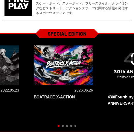
スケートボード、スノーボード、フリースタイル、クライミン
グなどストリート・アクションスポーツに関する情報を発信す
るスポーツメディアです。
SPECIAL EDITION
2022.05.23
2026.06.26
BOATRACE X-ACTION
430/Fourthirt
ANNIVERSAR