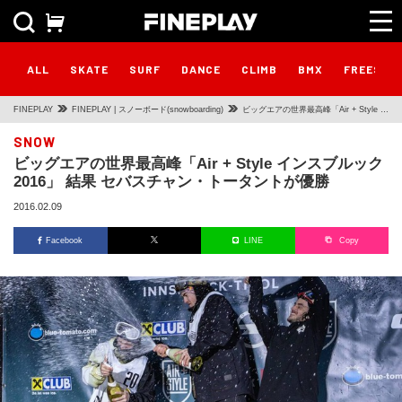
ALL
SKATE
SURF
DANCE
CLIMB
BMX
FREESTY
FINEPLAY
FINEPLAY | スノーボード(snowboarding)
ビッグエアの世界最高峰「Air + Style イ
ンスブルック2016」 結果 セバスチャ
SNOW
ビッグエアの世界最高峰「Air + Style インスブルック
ン・トータントが優勝
2016」 結果 セバスチャン・トータントが優勝
2016.02.09
Facebook
LINE
Copy