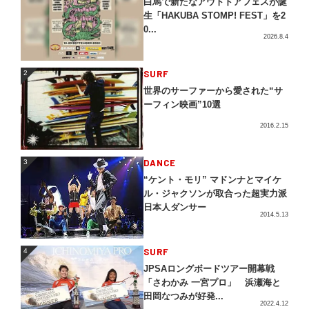
白馬で新たなアウトドアフェスが誕
生「HAKUBA STOMP! FEST」を2
0...
2026.8.4
2
SURF
2
世界のサーファーから愛された“サ
ーフィン映画”10選
2016.2.15
3
DANCE
3
“ケント・モリ” マドンナとマイケ
ル・ジャクソンが取合った超実力派
日本人ダンサー
2014.5.13
4
SURF
4
JPSAロングボードツアー開幕戦
「さわかみ 一宮プロ」 浜瀬海と
田岡なつみが好発...
2022.4.12