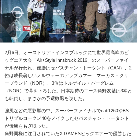
2月6日、オーストリア・インスブルックにて世界最高峰のビ
ッグエア大会「Air+Style Innsbruck 2016」のスーパーファイ
ナルが行われ、優勝はセバスチャン・トータント（CAN）、2
位は成長著しいノルウェーのアップカマー、マーカス・クリ
ーブランド（NOR）、3位はトルゲイル・バーグレム
（NOR）で幕を下ろした。日本期待のエース角野友基は3本と
も転倒し、まさかの予選敗退を喫した。
強風などの悪影響の中、スーパーファイナルでcab1260やBS
トリプルコーク1440をメイクしたセバスチャン・トータント
が優勝をもぎ取った。
角野同様に注目されていたX GAMESビッグエアーで優勝した