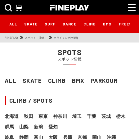
ALL
SKATE
SURF
DANCE
CLIMB
BMX
FREESTY
FINEPLAY
スポット（沖縄）
クライミング(沖縄)
SPOTS
スポット情報
ALL
SKATE
CLIMB
BMX
PARKOUR
CLIMB / SPOTS
北海道
秋田
東京
神奈川
埼玉
千葉
茨城
栃木
群馬
山梨
新潟
愛知
岐阜
静岡
富山
大阪
兵庫
京都
岡山
沖縄