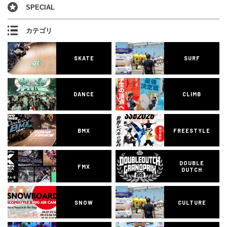
SPECIAL
カテゴリ
SKATE
SURF
DANCE
CLIMB
BMX
FREESTYLE
DOUBLE
FMX
DUTCH
SNOW
CULTURE