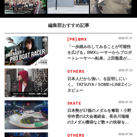
編集部おすすめ記事
[PR] BMX
2026.07.17
「一歩踏み出してみることが可能性
を広げる」BMXレーサーからプロボ
ートレーサーへ転身。上田龍星が体
現する挑戦の軌跡
OTHERS
2026.07.12
日本人だから強い、を証明しにい
く。 TATSUYA / SOME≡LINEZイン
タビュー
SKATE
2026.07.10
日本勢が17個のメダルを奪取！小野
寺吟雲の2大会連続金、長谷川瑞穂
の3メダル獲得など数々の快挙をプ
レイバック「X Games Chiba
2026」
OTHERS
2026.07.09