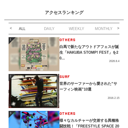
アクセスランキング
ALL
DAILY
WEEKLY
MONTHLY
1
OTHERS
1
白馬で新たなアウトドアフェスが誕
生「HAKUBA STOMP! FEST」を2
0...
2026.8.4
2
SURF
2
世界のサーファーから愛された“サ
ーフィン映画”10選
2016.2.15
3
OTHERS
3
様々なカルチャーが交差する異種格
闘技戦！「FREESTYLE SPACE 20