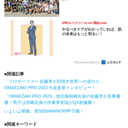
[PR]エリクシール on 美的.com
やるべきケアがわかっていれば、肌
の未来はもっと明るい！
Recommended by
関連記事
「プロサーファー 佐藤李が目指す世界への道のり」
OMAEZAKI PRO 2023 大会直前インタビュー！
「OMAEZAKI PRO 2023」地元御前崎出身の佐藤李が見事優
勝！男子は宮崎出身の伊東李安琉がQS初優勝！
いよいよ開催、第5回NAMINORI甲子園！
関連キーワード