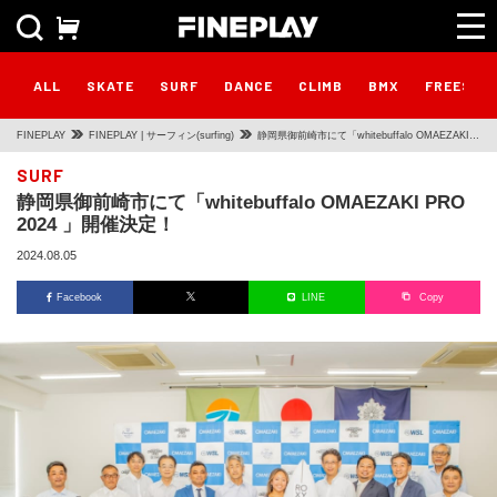
ALL
SKATE
SURF
DANCE
CLIMB
BMX
FREESTY
FINEPLAY
FINEPLAY | サーフィン(surfing)
静岡県御前崎市にて「whitebuffalo OMAEZAKI
PRO 2024 」開催決定！
SURF
静岡県御前崎市にて「whitebuffalo OMAEZAKI PRO
2024 」開催決定！
2024.08.05
Facebook
LINE
Copy