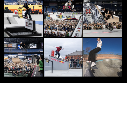
FREESTYLE
7
7
フリースタイルフットボールのトッ
ププレイヤー達が集結。「Eyes on
me 2...
2026.4.14
8
8
日本最大級のアクションスポーツマ
ガジン | FINEPLAY [ファインプレ
ー]
2021.1.15
OTHERS
9
9
武術とアクロバットが融合した次世
代スポーツの祭典「極限武術202
6」が8月22日...
2026.6.19
OTHERS
10
10
激闘！ 体を使うチェス