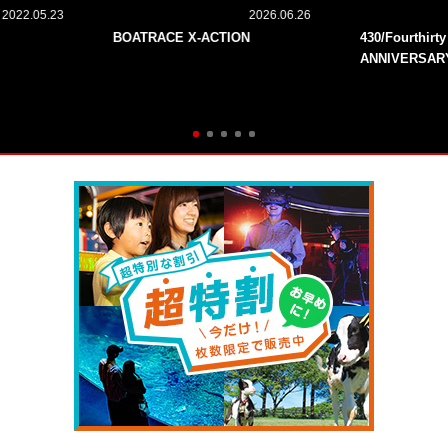
2022.05.23
2026.06.26
BOATRACE X-ACTION
430/Fourthirt
ANNIVERSAR