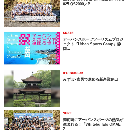
025 QS2000／P...
SKATE
アーバンスポーツツーリズムプロジ
ェクト『Urban Sports Camp』静
岡...
[PR]Blue Lab
みずほ×官民で進める新産業創出
SURF
御前崎にアーバンスポーツの熱気が
生まれる！「Whitebuffalo OMAE
Z...