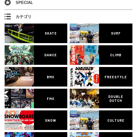
SPECIAL
カテゴリ
SKATE
SURF
DANCE
CLIMB
BMX
FREESTYLE
DOUBLE
FMX
DUTCH
SNOW
CULTURE