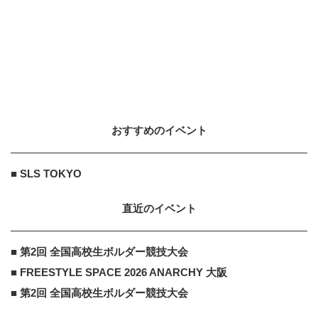
2017.8.7
エリクシール ON 美的.COM
PR
PR
やるべきケアがわかっていれば、肌
の未来はもっと明るい！
おすすめのイベント
エリクシール ON 美的.COM
PR
PR
肌再生の源にアプローチ！スキンケ
■ SLS TOKYO
ア科学者の次田哲也さんが案内
直近のイベント
■ 第2回 全国高校生ボルダー競技大会
■ FREESTYLE SPACE 2026 ANARCHY 大阪
■ 第2回 全国高校生ボルダー競技大会