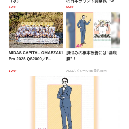
（水）...
の日本ラウンド開幕戦「w...
SURF
SURF
MIDAS CAPITAL OMAEZAKI
肌悩みの根本改善には“基底
Pro 2025 QS2000／P...
膜”！
SURF
AD(エリクシール on 美的.com)