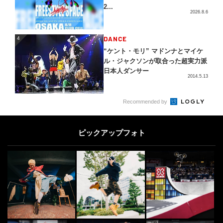
2...
2026.8.6
4
DANCE
4
“ケント・モリ” マドンナとマイケ
ル・ジャクソンが取合った超実力派
日本人ダンサー
2014.5.13
5
Recommended by
[PR] FREESTYLE
5
フリースタイルフットボールの
「今」を歴史に刻み、シーンの未来
ピックアップフォト
を描く2人のプロフェ...
2026.5.25
PARK
6
6
「みんなから憧れられるBMXライ
ダーになりたい」弱冠15歳のBMX
エリートライダ...
2023.3.17