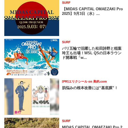
SURF
【MIDAS CAPITAL OMAEZAKI Pro
2025】9月3日（水）...
SURF
パリ五輪で活躍した松田詩野と稲葉
玲王も出場！WSL QSの日本ラウン
ド開幕戦「w...
[PR]エリクシール on 美的.com
肌悩みの根本改善には“基底膜”！
SURF
MIDAS CAPITAL OMAEZAKI Pro 2