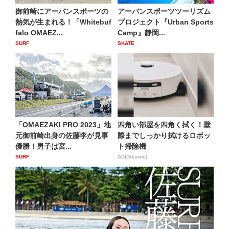
御前崎にアーバンスポーツの
アーバンスポーツツーリズム
熱気が生まれる！「Whitebuf
プロジェクト『Urban Sports
falo OMAEZ...
Camp』静岡...
SURF
SKATE
「OMAEZAKI PRO 2023」地
四角い部屋を四角く拭く！壁
元御前崎出身の佐藤李が見事
際までしっかり拭けるロボッ
優勝！男子は宮...
ト掃除機
SURF
AD(Dreame)