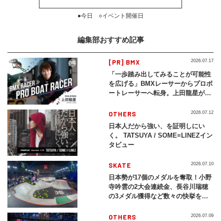
●今日 ○イベント開催日
編集部おすすめ記事
[PR] BMX
2026.07.17
「一歩踏み出してみることが可能性
を広げる」BMXレーサーからプロボ
ートレーサーへ転身。上田龍星が体
現する挑戦の軌跡
OTHERS
2026.07.12
日本人だから強い、を証明しにい
く。 TATSUYA / SOME≡LINEZイン
タビュー
SKATE
2026.07.10
日本勢が17個のメダルを奪取！小野
寺吟雲の2大会連続金、長谷川瑞穂
の3メダル獲得など数々の快挙をプ
レイバック「X Games Chiba
2026」
OTHERS
2026.07.09