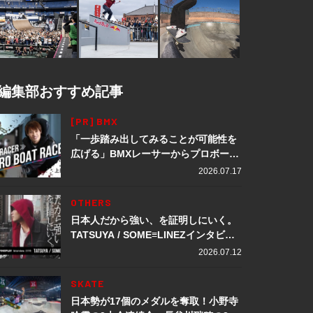
編集部おすすめ記事
[PR] BMX
「一歩踏み出してみることが可能性を
広げる」BMXレーサーからプロボート
レーサーへ転身。上田龍星が体現する
2026.07.17
挑戦の軌跡
OTHERS
日本人だから強い、を証明しにいく。
TATSUYA / SOME≡LINEZインタビュ
ー
2026.07.12
SKATE
日本勢が17個のメダルを奪取！小野寺