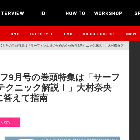
NTERVIEW
ID
HOW TO
WORKSHOP
S
B
BMX
FREESTYLE
FMX
DOUBLE DUTCH
SNOW
フ9月号の巻頭特集は「サーフィン上達のためのクセ改善&テクニック解説！」大村奈央プロ
て指南
イフ9月号の巻頭特集は「サーフ
テクニック解説！」大村奈央
に答えて指南
Copy