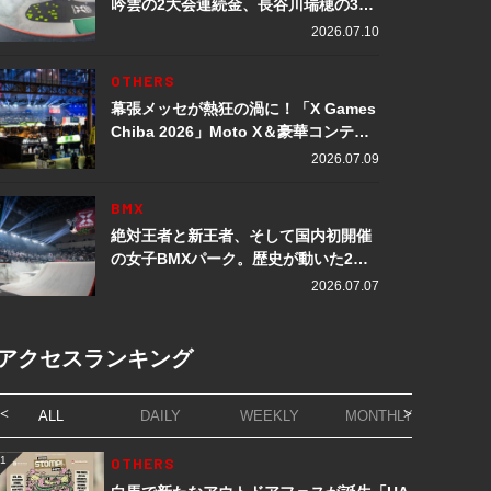
吟雲の2大会連続金、長谷川瑞穂の3メ
ダル獲得など数々の快挙をプレイバッ
2026.07.10
ク「X Games Chiba 2026」
OTHERS
幕張メッセが熱狂の渦に！「X Games
Chiba 2026」Moto X＆豪華コンテン
ツレポート
2026.07.09
BMX
絶対王者と新王者、そして国内初開催
の女子BMXパーク。歴史が動いた2日
間「X Games Chiba 2026」
2026.07.07
アクセスランキング
ALL
DAILY
WEEKLY
MONTHLY
1
OTHERS
1