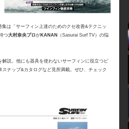
頭特集は「サーフィン上達のためのクセ改善&テクニッ
持つ
大村奈央プロ
が
KANAN
（Sasurai Surf TV）の悩
を解説。他にも器具を使わないサーフィンに役立つピ
車スナップ&カタログなど見所満載。ぜひ、チェック