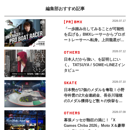
編集部おすすめ記事
[PR] BMX
2026.07.17
「一歩踏み出してみることが可能性
を広げる」BMXレーサーからプロボ
ートレーサーへ転身。上田龍星が体
現する挑戦の軌跡
OTHERS
2026.07.12
日本人だから強い、を証明しにい
く。 TATSUYA / SOME≡LINEZイン
タビュー
SKATE
2026.07.10
日本勢が17個のメダルを奪取！小野
寺吟雲の2大会連続金、長谷川瑞穂
の3メダル獲得など数々の快挙をプ
レイバック「X Games Chiba
2026」
OTHERS
2026.07.09
幕張メッセが熱狂の渦に！「X
Games Chiba 2026」Moto X＆豪華