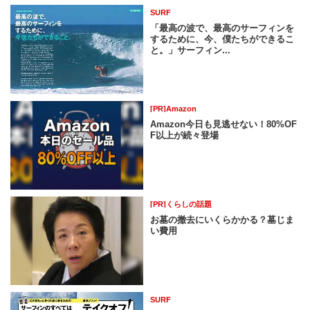
SURF
「最高の波で、最高のサーフィンを
するために、今、僕たちができるこ
と。」サーフィン...
[PR]Amazon
Amazon今日も見逃せない！80%OF
F以上が続々登場
[PR]くらしの話題
お墓の撤去にいくらかかる？墓じま
い費用
SURF