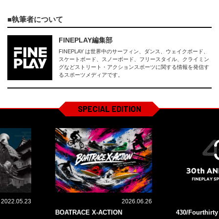
執筆者について
FINEPLAY編集部
FINEPLAY は世界中のサーフィン、ダンス、ウェイクボード、
スケートボード、スノーボード、フリースタイル、クライミン
グなどストリート・アクションスポーツに関する情報を発信す
るスポーツメディアです。
SPECIAL EDITION
2022.05.23
2026.06.26
BOATRACE X-ACTION
430/Fourthirt