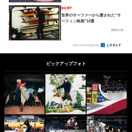
4
SURF
4
世界のサーファーから愛された“サ
ーフィン映画”10選
2016.2.15
5
Recommended by
SNOW
5
日本最高峰のスノーボードのスロー
プスタイルの競技会『COWDAY SL
ピックアップフォト
OPE 2...
2023.12.20
OTHERS
6
6
自分との戦い。筋肉より頭をつかう
スポーツ
2017.8.8
SKATE
7
7
一度は滑ってみたい！全国各地のス