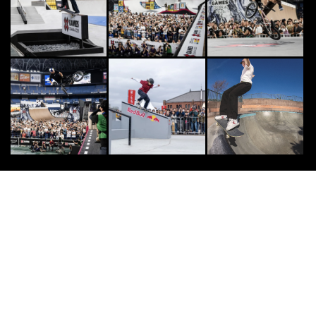
ケートパークをFINEPLAY編集部が
紹介！（千...
2023.1.10
[PR] BMX
8
8
「一歩踏み出してみることが可能性
を広げる」BMXレーサーからプロ
ボートレーサーへ...
2026.7.17
CLIMB
9
9
“サーシャ・ディジュリアン”世界チ
ャンピオンにも輝いた美女クライマ
ー
2015.3.19
DANCE
10
10
【Intel×CONDENSE】遂にヤバイ
新曲が公開！
2021.7.1