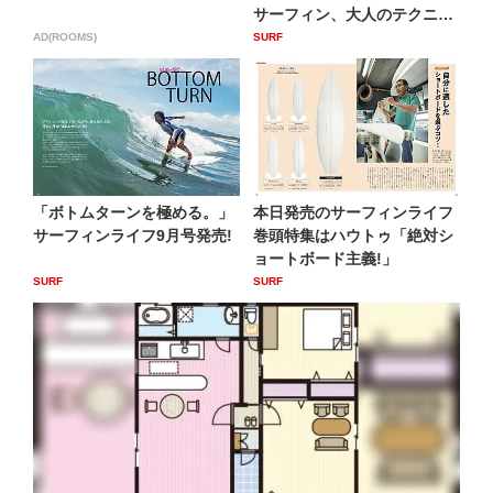
サーフィン、大人のテクニッ
ク...
AD(ROOMS)
SURF
「ボトムターンを極める。」
本日発売のサーフィンライフ
サーフィンライフ9月号発売!
巻頭特集はハウトゥ「絶対シ
ョートボード主義!」
SURF
SURF