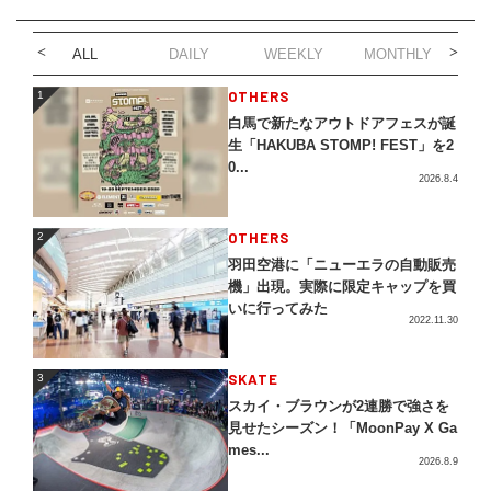
ALL
DAILY
WEEKLY
MONTHLY
1
OTHERS
1
白馬で新たなアウトドアフェスが誕
生「HAKUBA STOMP! FEST」を2
0...
2026.8.4
2
OTHERS
2
羽田空港に「ニューエラの自動販売
機」出現。実際に限定キャップを買
いに行ってみた
2022.11.30
3
SKATE
3
スカイ・ブラウンが2連勝で強さを
見せたシーズン！「MoonPay X Ga
mes...
2026.8.9