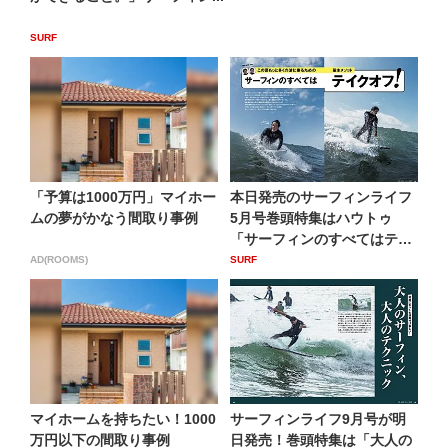
SURF
「予算は1000万円」マイホー
本日発売のサーフィンライフ
ムの夢がかなう間取り事例
5月号巻頭特集はハウトゥ
「サーフィンのすべてはテイ
クオ...
AD(ROOMS)
SURF
マイホームを持ちたい！1000
サーフィンライフ9月号が明
万円以下の間取り事例
日発売！巻頭特集は「大人の