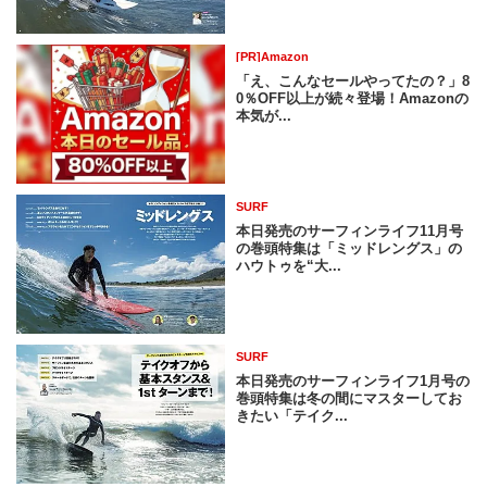
[PR]Amazon
「え、こんなセールやってたの？」8
0％OFF以上が続々登場！Amazonの
本気が...
SURF
本日発売のサーフィンライフ11月号
の巻頭特集は「ミッドレングス」の
ハウトゥを“大...
SURF
本日発売のサーフィンライフ1月号の
巻頭特集は冬の間にマスターしてお
きたい「テイク...