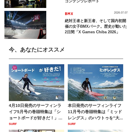
コンテンツレポート
BMX
2026.07.07
絶対王者と新王者、そして国内初開
催の女子BMXパーク。歴史が動いた
2日間「X Games Chiba 2026」
今、あなたにオススメ
4月10日発売のサーフィンラ
本日発売のサーフィンライフ
イフ5月号の巻頭特集は「シ
11月号の巻頭特集は「ミッド
ョートボードが好きだ！」
レングス」のハウトゥを“大...
川...
SURF
SURF