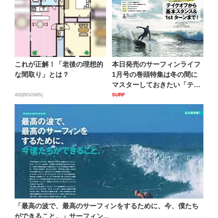
これが正解！「老後の理想的
本日発売のサーフィンライフ
な間取り」とは？
1月号の巻頭特集は冬の間に
マスターしておきたい「テイ
ク...
AD(ROOMS)
SURF
「最高の波で、最高のサーフィンをするために、今、僕たち
ができること。」サーフィン...