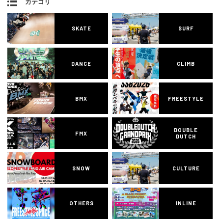
カテゴリ
SKATE
SURF
DANCE
CLIMB
BMX
FREESTYLE
DOUBLE
FMX
DUTCH
SNOW
CULTURE
OTHERS
INLINE