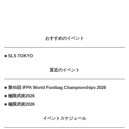
AMAZON
PR
PR
「今日の目玉商品は？」毎日変わる
Amazonタイムセールが見逃せない
おすすめのイベント
AMAZON
PR
PR
「え、こんなセールやってたの？」
■ SLS TOKYO
80％OFF以上が続々登場！Amazon
の本気が...
直近のイベント
■ 第45回 IFPA World Footbag Championships 2026
■ 極限武術2026
■ 極限武術2026
イベントスケジュール