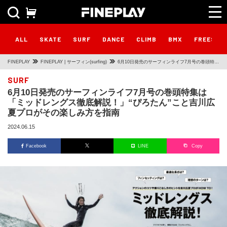
ALL
SKATE
SURF
DANCE
CLIMB
BMX
FREESTY
FINEPLAY
FINEPLAY | サーフィン(surfing)
6月10日発売のサーフィンライフ7月号の巻頭特集
は「ミッドレングス徹底解説！」“ぴろたん”こと
SURF
6月10日発売のサーフィンライフ7月号の巻頭特集は
吉川広夏プロがその楽しみ方を指南
「ミッドレングス徹底解説！」“ぴろたん”こと吉川広
夏プロがその楽しみ方を指南
2024.06.15
Facebook
LINE
Copy