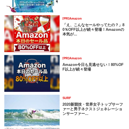
[PR]Amazon
「え、こんなセールやってたの？」8
0％OFF以上が続々登場！Amazonの
本気が...
[PR]Amazon
Amazon今日も見逃せない！80%OF
F以上が続々登場
SURF
2020新競技・世界女子トップサーフ
ァーと男子ネクストジェネレーショ
ンサーファー...