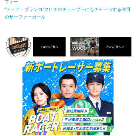
ファー
“ティア・ブランコ”タヒチのチョープーにもチャージする注目
のサーファーガール
< 前の記事へ
次の記事へ >