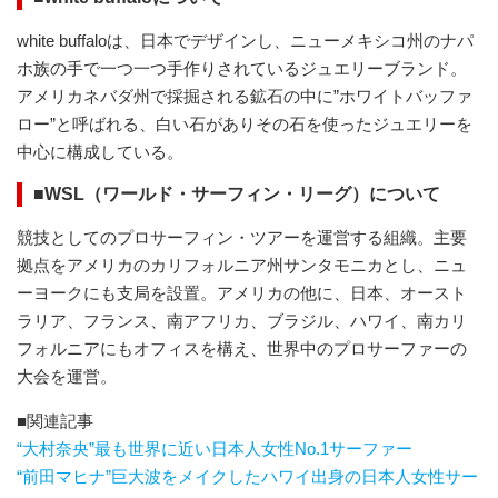
white buffaloは、日本でデザインし、ニューメキシコ州のナパ
ホ族の手で一つ一つ手作りされているジュエリーブランド。
アメリカネバダ州で採掘される鉱石の中に”ホワイトバッファ
ロー”と呼ばれる、白い石がありその石を使ったジュエリーを
中心に構成している。
■WSL（ワールド・サーフィン・リーグ）について
競技としてのプロサーフィン・ツアーを運営する組織。主要
拠点をアメリカのカリフォルニア州サンタモニカとし、ニュ
ーヨークにも支局を設置。アメリカの他に、日本、オースト
ラリア、フランス、南アフリカ、ブラジル、ハワイ、南カリ
フォルニアにもオフィスを構え、世界中のプロサーファーの
大会を運営。
■関連記事
“大村奈央”最も世界に近い日本人女性No.1サーファー
“前田マヒナ”巨大波をメイクしたハワイ出身の日本人女性サー