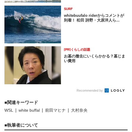
SURF
whitebuufalo riderからコメントが
到着！ 松田 詩野・大原洋人ら...
[PR]くらしの話題
お墓の撤去にいくらかかる？墓じま
い費用
Recommended by
関連キーワード
WSL
white buffal
前田マヒナ
大村奈央
執筆者について