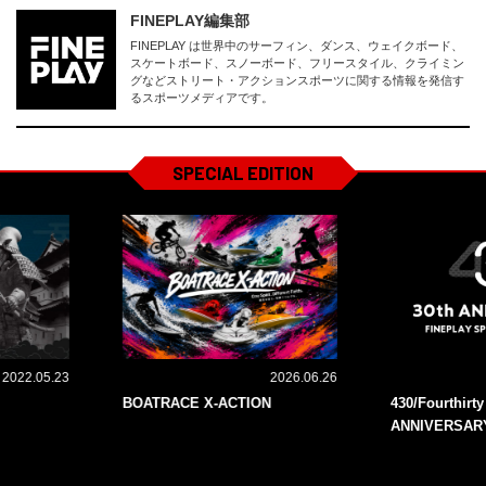
FINEPLAY編集部
FINEPLAY は世界中のサーフィン、ダンス、ウェイクボード、
スケートボード、スノーボード、フリースタイル、クライミン
グなどストリート・アクションスポーツに関する情報を発信す
るスポーツメディアです。
SPECIAL EDITION
2022.05.23
2026.06.26
BOATRACE X-ACTION
430/Fourthirt
ANNIVERSAR