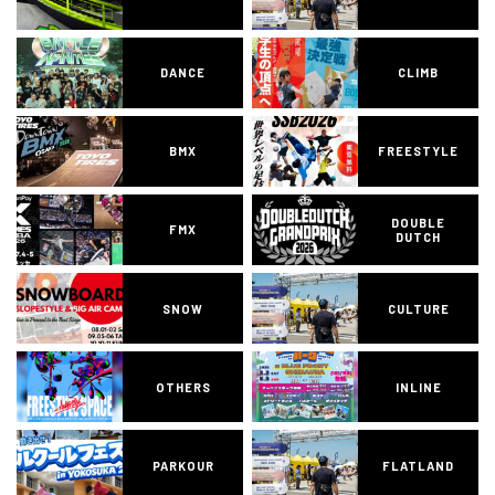
DANCE
CLIMB
BMX
FREESTYLE
DOUBLE
FMX
DUTCH
SNOW
CULTURE
OTHERS
INLINE
PARKOUR
FLATLAND