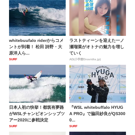
whitebuufalo riderからコメ
ラストティーンを迎えた一ノ
ントが到着！ 松田 詩野・大
瀬瑠菜がオトナの魅力を増し
原洋人ら...
ていく
SURF
AD(小学館Gravidia.jp)
日本人初の快挙！都筑有夢路
『WSL whitebuffalo HYUG
がWSLチャンピオンシップツ
A PRO』で脇田紗良がQS300
アー2020に参戦決定
0...
SURF
SURF