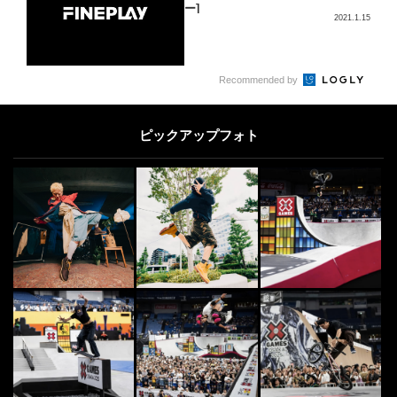
ー]
2021.1.15
5
Recommended by
[PR] DOUBLEDUTCH
5
FINEPLAY編集部がアクションスポ
ーツの魅力をDig！ 「ダブルダッ
ピックアップフォト
チ」の歴...
2020.5.25
SURF
6
6
世界のサーファーから愛された“サ
ーフィン映画”10選
2016.2.15
OTHERS
7
7
様々なカルチャーが交差する異種格
闘技戦！「FREESTYLE SPACE 20
2...
2026.8.6