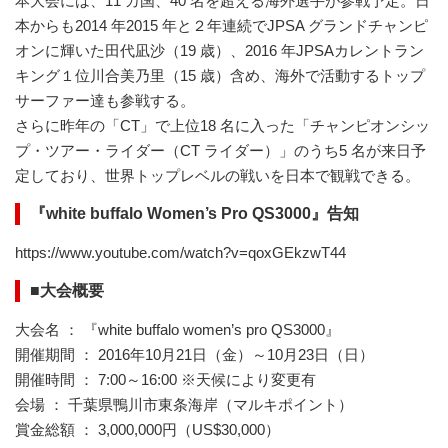
本大会には、11 カ国、40 名を超える海外選手が参戦予定。日
本からも2014 年2015 年と２年連続でJPSA グランドチャンピ
オンに輝いた田代凪沙（19 歳）、2016 年JPSAカレントラン
キング１位川合美乃里（15 歳）含め、海外で活動するトップ
サーファー達も参戦する。
さらに昨年の「CT」で上位18 名に入った「チャンピオンシッ
プ・ツアー・ライダー（CT ライダー）」のうち5 名が来日予
定しており、世界トップレベルの戦いを日本で観戦できる。
『white buffalo Women’s Pro QS3000』告知
https://www.youtube.com/watch?v=qoxGEkzwT44
■大会概要
大会名 ： 『white buffalo women’s pro QS3000』
開催期間 ： 2016年10月21日（金）～10月23日（日）
開催時間 ： 7:00～16:00 ※天候により変更有
会場 ： 千葉県鴨川市東条海岸（マルキポイント）
賞金総額 ： 3,000,000円（US$30,000）