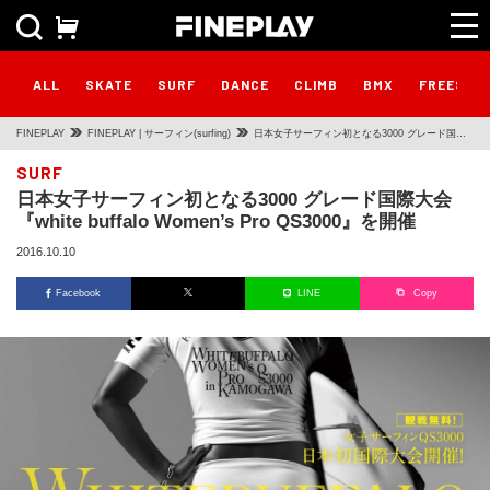
ALL
SKATE
SURF
DANCE
CLIMB
BMX
FREESTY
FINEPLAY
FINEPLAY | サーフィン(surfing)
日本女子サーフィン初となる3000 グレード国際
大会『white buffalo Women’s Pro QS3000』を
SURF
日本女子サーフィン初となる3000 グレード国際大会
開催
『white buffalo Women’s Pro QS3000』を開催
2016.10.10
Facebook
LINE
Copy