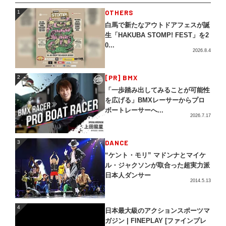
1
OTHERS
1
白馬で新たなアウトドアフェスが誕
生「HAKUBA STOMP! FEST」を2
0...
2026.8.4
2
[PR] BMX
2
「一歩踏み出してみることが可能性
を広げる」BMXレーサーからプロ
ボートレーサーへ...
2026.7.17
3
DANCE
3
“ケント・モリ” マドンナとマイケ
ル・ジャクソンが取合った超実力派
日本人ダンサー
2014.5.13
4
4
日本最大級のアクションスポーツマ
ガジン | FINEPLAY [ファインプレ