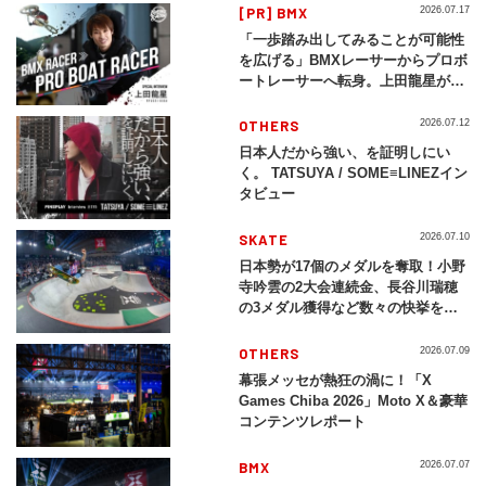
[PR] BMX
2026.07.17
「一歩踏み出してみることが可能性
を広げる」BMXレーサーからプロボ
ートレーサーへ転身。上田龍星が体
現する挑戦の軌跡
OTHERS
2026.07.12
日本人だから強い、を証明しにい
く。 TATSUYA / SOME≡LINEZイン
タビュー
SKATE
2026.07.10
日本勢が17個のメダルを奪取！小野
寺吟雲の2大会連続金、長谷川瑞穂
の3メダル獲得など数々の快挙をプ
レイバック「X Games Chiba
2026」
OTHERS
2026.07.09
幕張メッセが熱狂の渦に！「X
Games Chiba 2026」Moto X＆豪華
コンテンツレポート
BMX
2026.07.07