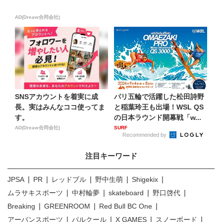
AD(Dreaw合同会社)
SNSアカウントを着実に成
パリ五輪で活躍した松田詩野
長。実はみんなココ使ってま
と稲葉玲王も出場！WSL QS
す。
の日本ラウンド開幕戦「w...
AD(Dreaw合同会社)
SURF
Recommended by
注目キーワード
JPSA
PR
レッドブル
野中生萌
Shigekix
ムラサキスポーツ
中村輪夢
skateboard
野口啓代
Breaking
GREENROOM
Red Bull BC One
アーバンスポーツ
パルクール
X GAMES
スノーボード