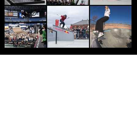
OTHERS
8
8
羽田空港に「ニューエラの自動販売
機」出現。実際に限定キャップを買
いに行ってみた
2022.11.30
SURF
9
9
第22回「SURF TOWN FESTA 202
6」開催決定 千葉県いすみ市で
全...
2026.5.20
DOUBLEDUTCH
10
10
｢笑顔で戦おう｣2024年の“主人公”
REG☆STYLE・KAIが振り返る、
激...
2025.2.16
小学館GRAVIDIA.JP
PR
PR
天木じゅんのIカップを全解放した