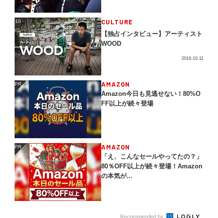
CULTURE
10
10
【独占インタビュー】アーティスト
WOOD
2016.10.11
AMAZON
PR
PR
Amazon今日も見逃せない！80%O
FF以上が続々登場
AMAZON
PR
PR
「え、こんなセールやってたの？」
80％OFF以上が続々登場！Amazon
の本気が...
Recommended by