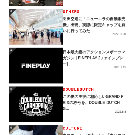
3
OTHERS
3
羽田空港に「ニューエラの自動販売
機」出現。実際に限定キャップを買
いに行ってみた
2022.11.30
4
4
日本最大級のアクションスポーツマ
ガジン | FINEPLAY [ファインプレ
ー]
2021.1.15
5
DOUBLEDUTCH
5
この夏の主役に相応しいGRAND P
RIXの称号を。DOUBLE DUTCH
G...
2026.8.8
CULTURE
6
6