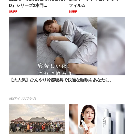
D』シリーズ2本同...
フィルム
SURF
SURF
【大人気】ひんやり冷感寝具で快適な睡眠をあなたに。
AD(アイリスプラザ)