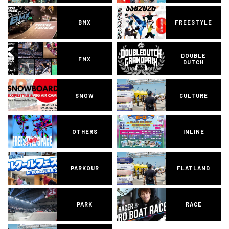
BMX
FREESTYLE
DOUBLE
FMX
DUTCH
SNOW
CULTURE
OTHERS
INLINE
PARKOUR
FLATLAND
PARK
RACE