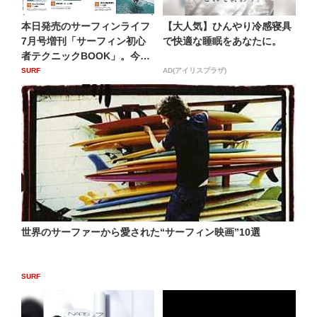
本日発売のサーフィンライフ
【大人気】ひんやり冷感寝具
7月号増刊「サーフィン初心
で快適な睡眠をあなたに。
者テクニックBOOK」。今
ま...
SURF
AD(アイリスプラザ)
世界のサーファーから愛された“サーフィン映画”10選
SURF