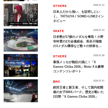
現する挑戦の軌跡
OTHERS
2026.07.12
日本人だから強い、を証明しにい
く。 TATSUYA / SOME≡LINEZイン
タビュー
SKATE
2026.07.10
日本勢が17個のメダルを奪取！小野
寺吟雲の2大会連続金、長谷川瑞穂
の3メダル獲得など数々の快挙をプ
レイバック「X Games Chiba
2026」
OTHERS
2026.07.09
幕張メッセが熱狂の渦に！「X
Games Chiba 2026」Moto X＆豪華
コンテンツレポート
BMX
2026.07.07
絶対王者と新王者、そして国内初開
催の女子BMXパーク。歴史が動いた
2日間「X Games Chiba 2026」