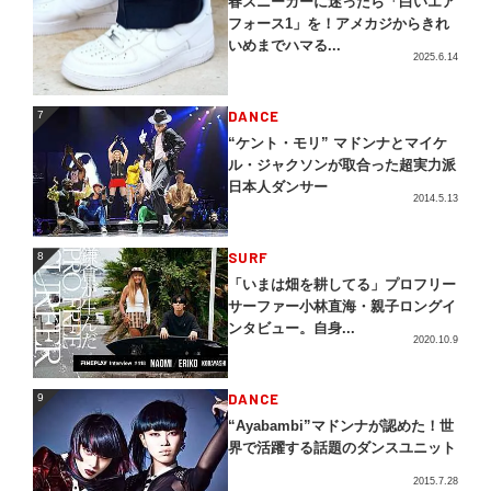
春スニーカーに迷ったら「白いエア
フォース1」を！アメカジからきれ
いめまでハマる...
2025.6.14
DANCE
7
7
“ケント・モリ” マドンナとマイケ
ル・ジャクソンが取合った超実力派
日本人ダンサー
2014.5.13
SURF
8
8
「いまは畑を耕してる」プロフリー
サーファー小林直海・親子ロングイ
ンタビュー。自身...
2020.10.9
DANCE
9
9
“Ayabambi”マドンナが認めた！世
界で活躍する話題のダンスユニット
2015.7.28