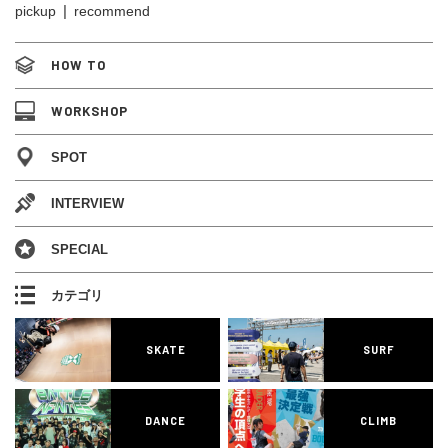
pickup
recommend
HOW TO
WORKSHOP
SPOT
INTERVIEW
SPECIAL
カテゴリ
SKATE
SURF
DANCE
CLIMB