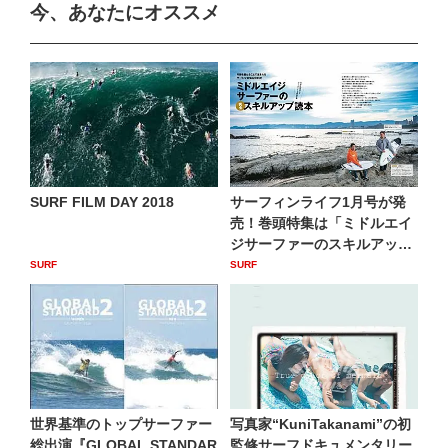
今、あなたにオススメ
SURF FILM DAY 2018
サーフィンライフ1月号が発
売！巻頭特集は「ミドルエイ
ジサーファーのスキルアップ
読...
SURF
SURF
世界基準のトップサーファー
写真家“KuniTakanami”の初
総出演『GLOBAL STANDAR
監修サーフドキュメンタリー