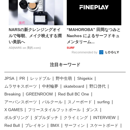
NARSの新クレンジングオイ
“MAHOROBA” 田岡なつみと
ルで毎朝、メイク映えする潤
Nachos によるサーフドキュ
い美肌へ
メンタリーム...
AD(NARS on 美的.com)
SURF
Recommended by
注目キーワード
JPSA
PR
レッドブル
野中生萌
Shigekix
ムラサキスポーツ
中村輪夢
skateboard
野口啓代
Breaking
GREENROOM
Red Bull BC One
アーバンスポーツ
パルクール
スノーボード
surfing
X GAMES
フリースタイルフットボール
ダンス
ボルダリング
ダブルダッチ
クライミング
INTERVIEW
Red Bull
ブレイキン
BMX
サーフィン
スケートボード