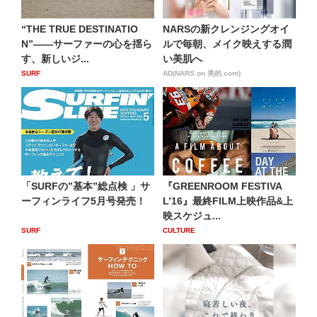
“THE TRUE DESTINATIO
NARSの新クレンジングオイ
N”——サーファーの心を揺ら
ルで毎朝、メイク映えする潤
す、新しいジ...
い美肌へ
SURF
AD(NARS on 美的.com)
「SURFの”基本”総点検 」サ
『GREENROOM FESTIVA
ーフィンライフ5月号発売！
L’16』最終FILM上映作品&上
映スケジュ...
SURF
CULTURE