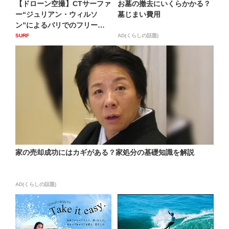
【ドローン空撮】CTサーファ
お墓の撤去にいくらかかる？
ー“ジュリアン・ウィルソ
墓じまい費用
ン”によるバリでのフリーサ
ー...
SURF
AD(くらしの話題)
家の売却成功にはカギがある？家処分の基礎知識を解説
AD(くらしの話題)