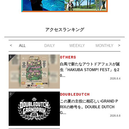
アクセスランキング
ALL
DAILY
WEEKLY
MONTHLY
1
OTHERS
1
白馬で新たなアウトドアフェスが誕
生「HAKUBA STOMP! FEST」を2
0...
2026.8.4
2
DOUBLEDUTCH
2
この夏の主役に相応しいGRAND P
RIXの称号を。DOUBLE DUTCH
G...
2026.8.8