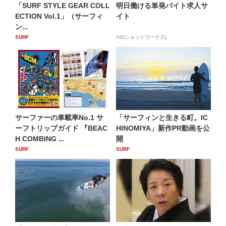
「SURF STYLE GEAR COLL
明日働ける単発バイト求人サ
ECTION Vol.1」（サーフィ
イト
ン...
SURF
AD(ショットワークス)
サーファーの車載率No.1 サ
「サーフィンと生きる町。IC
ーフトリップガイド 『BEAC
HINOMIYA」新作PR動画を公
H COMBING ...
開
SURF
SURF