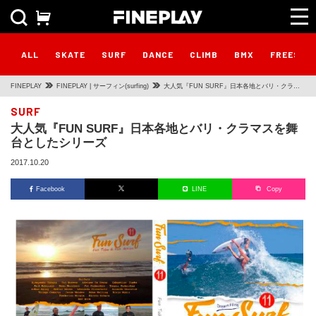
ALL
SKATE
SURF
DANCE
CLIMB
BMX
FREESTY
FINEPLAY
FINEPLAY | サーフィン(surfing)
大人気『FUN SURF』日本各地とバリ・クラマ
スを舞台としたシリーズ
SURF
大人気『FUN SURF』日本各地とバリ・クラマスを舞
台としたシリーズ
2017.10.20
Facebook
LINE
Copy