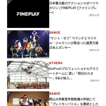
3
3
日本最大級のアクションスポーツマ
ガジン | FINEPLAY [ファインプレ
ー]
2021.1.15
4
DANCE
4
“ケント・モリ” マドンナとマイケ
ル・ジャクソンが取合った超実力派
日本人ダンサー
2014.5.13
5
OTHERS
5
GoProのプロフェッショナルアスリ
ートチームに 若い「明日のスタ
ー」8名が加入...
2024.5.9
DANCE
6
6
岡山大学教育学部附属小学校にて
「ブレイキンバトル」を素材とした