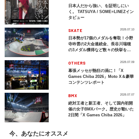
日本人だから強い、を証明しにい
く。 TATSUYA / SOME≡LINEZイン
タビュー
SKATE
2026.07.10
日本勢が17個のメダルを奪取！小野
寺吟雲の2大会連続金、長谷川瑞穂
の3メダル獲得など数々の快挙をプ
レイバック「X Games Chiba
2026」
OTHERS
2026.07.09
幕張メッセが熱狂の渦に！「X
Games Chiba 2026」Moto X＆豪華
コンテンツレポート
BMX
2026.07.07
絶対王者と新王者、そして国内初開
催の女子BMXパーク。歴史が動いた
2日間「X Games Chiba 2026」
今、あなたにオススメ