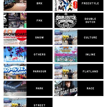
BMX
FREESTYLE
DOUBLE
FMX
DUTCH
SNOW
CULTURE
OTHERS
INLINE
PARKOUR
FLATLAND
PARK
RACE
STREET