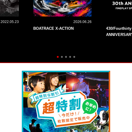
2022.05.23
2026.06.26
BOATRACE X-ACTION
430/Fourthirt
ANNIVERSAR