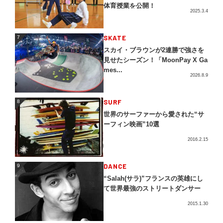
体育授業を公開！
2025.3.4
SKATE
7
7
スカイ・ブラウンが2連勝で強さを
見せたシーズン！「MoonPay X Ga
mes...
2026.8.9
SURF
8
8
世界のサーファーから愛された“サ
ーフィン映画”10選
2016.2.15
DANCE
9
9
“Salah(サラ)”フランスの英雄にし
て世界最強のストリートダンサー
2015.1.30