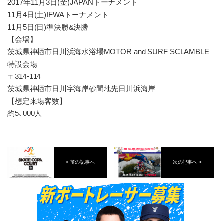
2017年11⽉3⽇(⾦)JAPANトーナメント
11⽉4⽇(⼟)IFWAトーナメント
11⽉5⽇(⽇)準決勝&決勝
【会場】
茨城県神栖市⽇川浜海⽔浴場MOTOR and SURF SCLAMBLE
特設会場
〒314-114
茨城県神栖市⽇川字海岸砂間地先⽇川浜海岸
【想定来場客数】
約5､000⼈
< 前の記事へ
次の記事へ >