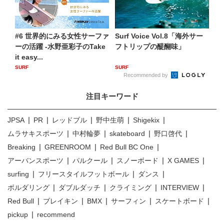
#6 世界的にみる女性サーファ
Surf Voice Vol.8「海外サー
ーの活躍 -水野亜彩子のTake
フトリップの醍醐味」
it easy...
SURF
SURF
Recommended by
注目キーワード
JPSA
PR
レッドブル
野中生萌
Shigekix
ムラサキスポーツ
中村輪夢
skateboard
野口啓代
Breaking
GREENROOM
Red Bull BC One
アーバンスポーツ
パルクール
スノーボード
X GAMES
surfing
フリースタイルフットボール
ダンス
ボルダリング
ダブルダッチ
クライミング
INTERVIEW
Red Bull
ブレイキン
BMX
サーフィン
スケートボード
pickup
recommend