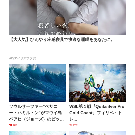
【大人気】ひんやり冷感寝具で快適な睡眠をあなたに。
AD(アイリスプラザ)
ソウルサーファー“ベサニ
WSL第１戦『Quiksilver Pro
ー・ハミルトン”がマウイ島
Gold Coast』フィリペ・ト
ペアヒ（ジョーズ）のビッグ
レ...
ウェ...
SURF
SURF