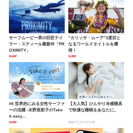
サーフムービー界の巨匠テイ
“カリッサ・ムーア”3度目と
ラー・スティール最新作「PR
なるワールドタイトルを獲
OXIMITY」
得！
SURF
SURF
#6 世界的にみる女性サーファ
【大人気】ひんやり冷感寝具
ーの活躍 -水野亜彩子のTake
で快適な睡眠をあなたに。
it easy...
SURF
AD(アイリスプラザ)