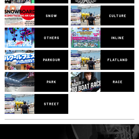
SNOW
CULTURE
OTHERS
INLINE
PARKOUR
FLATLAND
PARK
RACE
STREET