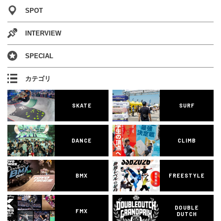
SPOT
INTERVIEW
SPECIAL
カテゴリ
SKATE
SURF
DANCE
CLIMB
BMX
FREESTYLE
DOUBLE
FMX
DUTCH