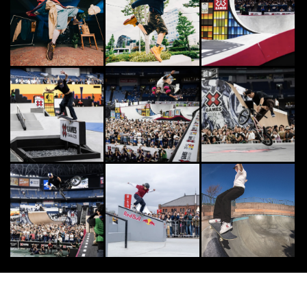
カリフォルニアのサーファー愛用
「オールグッド」の日焼け止めがサ
ンゴ礁を救うワケ
2023.10.12
PARKOUR
7
7
国内最大規模のパルクール施設MIS
SION PARKOUR PARK TOKYO...
2020.3.16
DANCE
8
8
世界最高峰のダンスコンテストの日
本大会 『ALL JAPAN HIPHOP D
A...
2026.3.11
SNOW
9
9
史上最も影響力のあるスノーボーダ
ー「テリエ・ハーコンセン」が栂池
高原に登場！