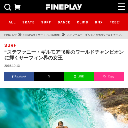
ALL
SKATE
SURF
DANCE
CLIMB
BMX
FREESTY
FINEPLAY
FINEPLAY | サーフィン(surfing)
“ステファニー・ギルモア”6度のワールドチャンピ
オンに輝くサーフィン界の女王
SURF
“ステファニー・ギルモア”6度のワールドチャンピオン
に輝くサーフィン界の女王
2015.10.13
Facebook
LINE
Copy