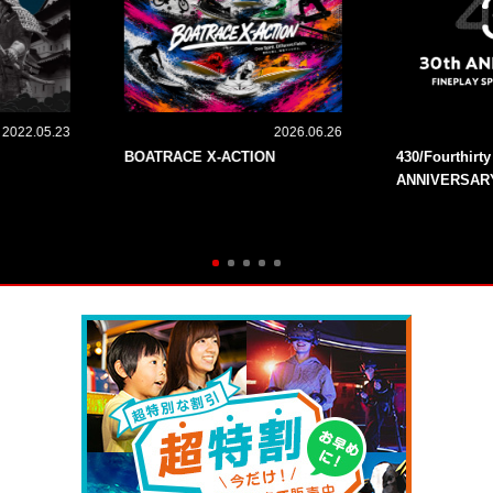
2022.05.23
2026.06.26
BOATRACE X-ACTION
430/Fourthirt
ANNIVERSAR