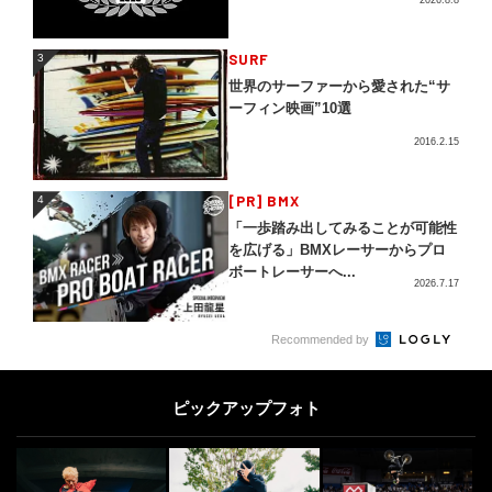
3
SURF
3
世界のサーファーから愛された“サ
ーフィン映画”10選
2016.2.15
4
[PR] BMX
4
「一歩踏み出してみることが可能性
を広げる」BMXレーサーからプロ
ボートレーサーへ...
2026.7.17
5
Recommended by
5
日本最大級のアクションスポーツマ
ガジン | FINEPLAY [ファインプレ
ー]
2021.1.15
ピックアップフォト
SURF
6
6