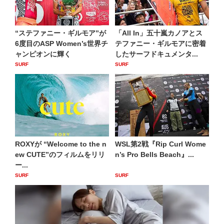
“ステファニー・ギルモア”が
「All In」五十嵐カノアとス
6度目のASP Women’s世界チ
テファニー・ギルモアに密着
ャンピオンに輝く
したサーフドキュメンタ...
SURF
SURF
ROXYが “Welcome to the n
WSL第2戦『Rip Curl Wome
ew CUTE”のフィルムをリリ
n’s Pro Bells Beach』...
ー...
SURF
SURF