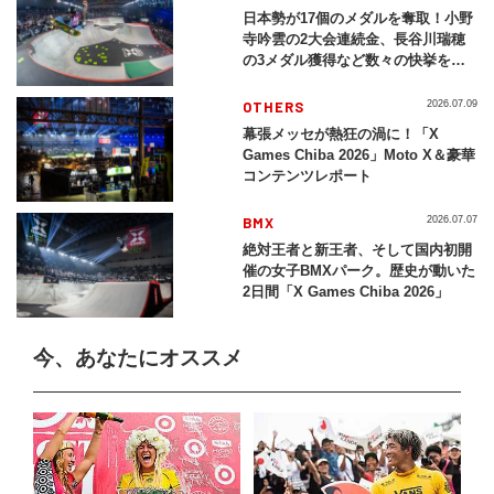
日本勢が17個のメダルを奪取！小野
寺吟雲の2大会連続金、長谷川瑞穂
の3メダル獲得など数々の快挙をプ
レイバック「X Games Chiba
2026」
OTHERS
2026.07.09
幕張メッセが熱狂の渦に！「X
Games Chiba 2026」Moto X＆豪華
コンテンツレポート
BMX
2026.07.07
絶対王者と新王者、そして国内初開
催の女子BMXパーク。歴史が動いた
2日間「X Games Chiba 2026」
今、あなたにオススメ