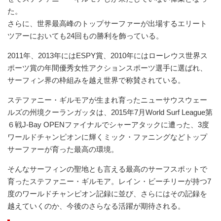
た。
さらに、世界最高峰のトップサーファーが出場するエリート
ツアーにおいても24回もの勝利を飾っている。
2011年、2013年にはESPY賞、2010年にはローレウス世界ス
ポーツ賞の年間優秀女性アクションスポーツ選手に選ばれ、
サーフィン界の枠組みを越え世界で称賛されている。
ステファニー・ギルモアが生まれ育ったニューサウスウェー
ルズの州境クーランガッタは、2015年7月World Surf League第
６戦J-Bay OPENファイナルでシャーアタックに遭った、3度
ワールドチャンピオンに輝くミック・ファニングなどトップ
サーファーが育った最高の環境。
そんなサーフィンの聖地とも言える最高のサーフスポットで
育ったステファニー・ギルモア。レイン・ビーチリーが持つ7
度のワールドチャンピオン記録に並び、さらにはその記録を
越えていくのか、今後のさらなる活躍が期待される。