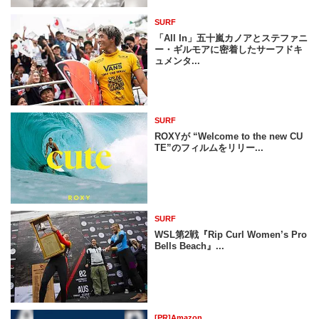
SURF
「All In」五十嵐カノアとステファニ
ー・ギルモアに密着したサーフドキ
ュメンタ...
SURF
ROXYが “Welcome to the new CU
TE”のフィルムをリリー...
SURF
WSL第2戦『Rip Curl Women’s Pro
Bells Beach』...
[PR]Amazon