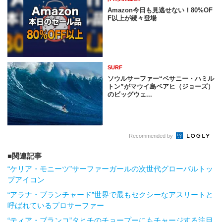
Amazon今日も見逃せない！80%OF
F以上が続々登場
SURF
ソウルサーファー“ベサニー・ハミル
トン”がマウイ島ペアヒ（ジョーズ）
のビッグウェ...
Recommended by
関連記事
“ケリア・モニーツ”サーファーガールの次世代グローバルトッ
プアイコン
“アラナ・ブランチャード”世界で最もセクシーなアスリートと
呼ばれているプロサーファー
“ティア・ブランコ”タヒチのチョープーにもチャージする注目