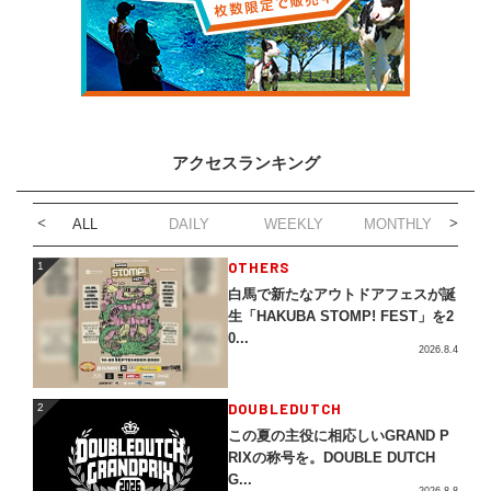
アクセスランキング
ALL
DAILY
WEEKLY
MONTHLY
1
OTHERS
1
白馬で新たなアウトドアフェスが誕
生「HAKUBA STOMP! FEST」を2
0...
2026.8.4
2
DOUBLEDUTCH
2
この夏の主役に相応しいGRAND P
RIXの称号を。DOUBLE DUTCH
G...
2026.8.8