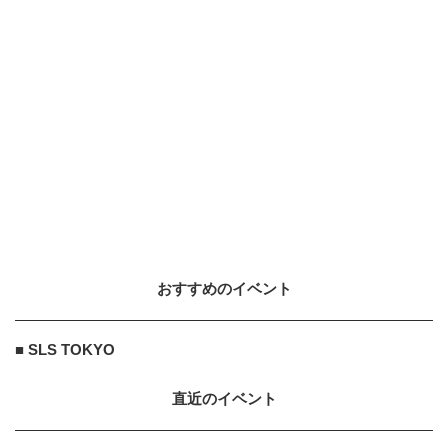
2018.1.11
CULTURE
10
10
春スニーカーに迷ったら「白いエア
フォース1」を！アメカジからきれ
いめまでハマる...
2025.6.14
アイリスプラザ
PR
PR
【大人気】ひんやり冷感寝具で快適
な睡眠をあなたに。
おすすめのイベント
AMAZON
PR
PR
Amazon今日も見逃せない！80%O
■ SLS TOKYO
FF以上が続々登場
直近のイベント