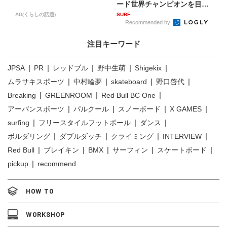
ード世界チャンピオンを目
指...
AD(くらしの話題)
SURF
Recommended by
注目キーワード
JPSA
PR
レッドブル
野中生萌
Shigekix
ムラサキスポーツ
中村輪夢
skateboard
野口啓代
Breaking
GREENROOM
Red Bull BC One
アーバンスポーツ
パルクール
スノーボード
X GAMES
surfing
フリースタイルフットボール
ダンス
ボルダリング
ダブルダッチ
クライミング
INTERVIEW
Red Bull
ブレイキン
BMX
サーフィン
スケートボード
pickup
recommend
HOW TO
WORKSHOP