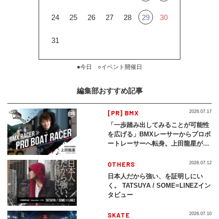
24
25
26
27
28
29
30
31
●今日 ○イベント開催日
編集部おすすめ記事
[PR] BMX
2026.07.17
「一歩踏み出してみることが可能性
を広げる」BMXレーサーからプロボ
ートレーサーへ転身。上田龍星が体
現する挑戦の軌跡
OTHERS
2026.07.12
日本人だから強い、を証明しにい
く。 TATSUYA / SOME≡LINEZイン
タビュー
SKATE
2026.07.10