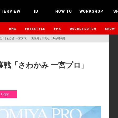
NTERVIEW
ID
HOW TO
WORKSHOP
S
B
BMX
FREESTYLE
FMX
DOUBLE DUTCH
SNOW
幕戦「さわかみ 一宮プロ」 浜瀬海と田岡なつみが好発進
開幕戦「さわかみ 一宮プロ」
Copy