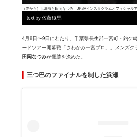
（左から）浜瀬海と田岡なつみ JPSAインスタグラムオフィシャル
text by 佐藤稜馬
4月8日〜9日にわたり、千葉県長生郡一宮町・釣ケ
ードツアー開幕戦「さわかみ一宮プロ」。メンズク
田岡なつみ
が優勝を決めた。
三つ巴のファイナルを制した浜瀬