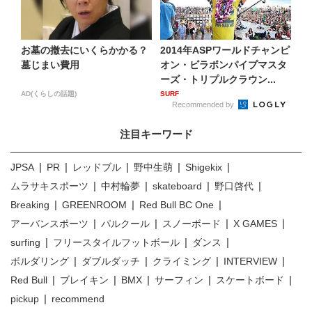
お墓の撤去にいくらかかる？
2014年ASPワールドチャンピ
墓じまい費用
オン・ビラボンパイプマスタ
ーズ・トリプルクラウン...
AD(くらしの話題)
SURF
Recommended by
注目キーワード
JPSA
PR
レッドブル
野中生萌
Shigekix
ムラサキスポーツ
中村輪夢
skateboard
野口啓代
Breaking
GREENROOM
Red Bull BC One
アーバンスポーツ
パルクール
スノーボード
X GAMES
surfing
フリースタイルフットボール
ダンス
ボルダリング
ダブルダッチ
クライミング
INTERVIEW
Red Bull
ブレイキン
BMX
サーフィン
スケートボード
pickup
recommend