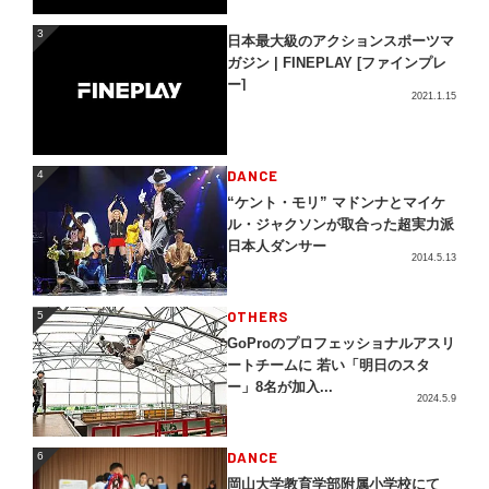
3
3
日本最大級のアクションスポーツマ
ガジン | FINEPLAY [ファインプレ
ー]
2021.1.15
4
DANCE
4
“ケント・モリ” マドンナとマイケ
ル・ジャクソンが取合った超実力派
日本人ダンサー
2014.5.13
5
OTHERS
5
GoProのプロフェッショナルアスリ
ートチームに 若い「明日のスタ
ー」8名が加入...
2024.5.9
DANCE
6
6
岡山大学教育学部附属小学校にて