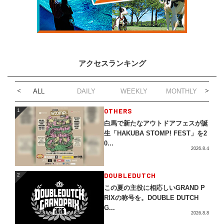
アクセスランキング
ALL
DAILY
WEEKLY
MONTHLY
1
OTHERS
1
白馬で新たなアウトドアフェスが誕
生「HAKUBA STOMP! FEST」を2
0...
2026.8.4
2
DOUBLEDUTCH
2
この夏の主役に相応しいGRAND P
RIXの称号を。DOUBLE DUTCH
G...
2026.8.8