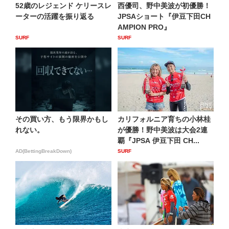
52歳のレジェンド ケリースレ
西優司、野中美波が初優勝！
ーターの活躍を振り返る
JPSAショート『伊豆下田CH
AMPION PRO』
SURF
SURF
その買い方、もう限界かもし
カリフォルニア育ちの小林桂
れない。
が優勝！野中美波は大会2連
覇『JPSA 伊豆下田 CH...
AD(BettingBreakDown)
SURF