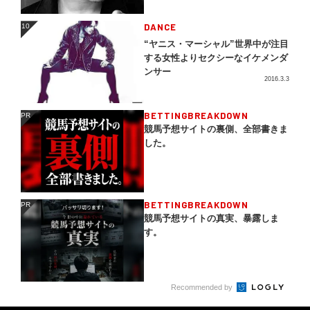
DANCE
10
10
“ヤニス・マーシャル”世界中が注目
する女性よりセクシーなイケメンダ
ンサー
2016.3.3
BETTINGBREAKDOWN
PR
PR
競馬予想サイトの裏側、全部書きま
した。
BETTINGBREAKDOWN
PR
PR
競馬予想サイトの真実、暴露しま
す。
Recommended by