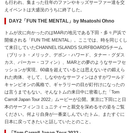
も行われ、集まった往年のファンやキッズサーファー達を交
えイベントは大盛況のうちに終了した。
DAY2「FUN THE MENTAL」by Msatoshi Ohno
トムが次に向かったのはMARの地元である下田・多々戸浜で
開催される「FUN THE MENTAL」。ここでは、時を同じくし
て来日していたCHANNEL ISLANDS SURFBOARDSチーム
（ブリット・メリック、デボン・ハワード、タナー・グダス
カス、パーカー・コフィン）、MARとの夢のようなサーフセ
ッションが実現、60歳を超えているとは思えないその鍛えら
れた肉体、そして、しなやかなサーフィンはさすがワールド
キャンピオンの風格で、ギャラリーの目が釘付けになったの
は言うまでもない。そんなトムの来日中に密着した「Tom
Carroll Japan Tour 2022」ムービーが公開。東京に下田にと日
本のサーフィンコミュニティーと親交を深めるその姿をご覧
ください。何より自身が一番楽しんでいたトム、またすぐに
日本に戻ってきたいと話していたとのこと。
「
Tom Carroll Japan Tour 2022
」