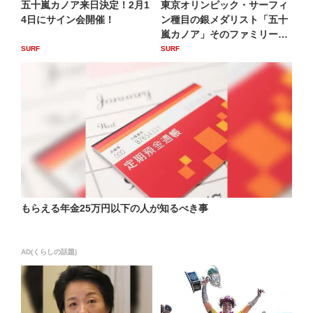
五十嵐カノア来日決定！2月1
東京オリンピック・サーフィ
4日にサイン会開催！
ン種目の銀メダリスト「五十
嵐カノア」そのファミリーが
揃...
SURF
SURF
もらえる年金25万円以下の人が知るべき事
AD(くらしの話題)