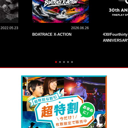
2022.05.23
2026.06.26
BOATRACE X-ACTION
430/Fourthirt
ANNIVERSAR