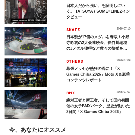
日本人だから強い、を証明しにい
く。 TATSUYA / SOME≡LINEZイン
タビュー
SKATE
2026.07.10
日本勢が17個のメダルを奪取！小野
寺吟雲の2大会連続金、長谷川瑞穂
の3メダル獲得など数々の快挙をプ
レイバック「X Games Chiba
2026」
OTHERS
2026.07.09
幕張メッセが熱狂の渦に！「X
Games Chiba 2026」Moto X＆豪華
コンテンツレポート
BMX
2026.07.07
絶対王者と新王者、そして国内初開
催の女子BMXパーク。歴史が動いた
2日間「X Games Chiba 2026」
今、あなたにオススメ