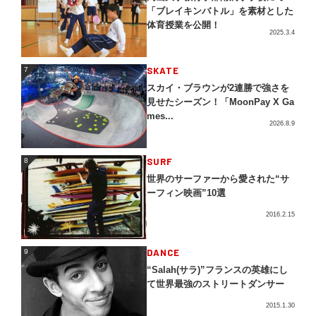
「ブレイキンバトル」を素材とした
体育授業を公開！
2025.3.4
SKATE
7
7
スカイ・ブラウンが2連勝で強さを
見せたシーズン！「MoonPay X Ga
mes...
2026.8.9
SURF
8
8
世界のサーファーから愛された“サ
ーフィン映画”10選
2016.2.15
DANCE
9
9
“Salah(サラ)”フランスの英雄にし
て世界最強のストリートダンサー
2015.1.30