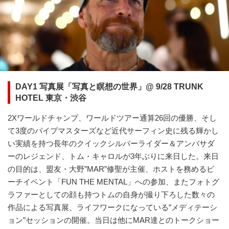
DAY1 写真展「写真と瞑想の世界」@ 9/28 TRUNK
HOTEL 東京・渋谷
2Xワールドチャンプ、ワールドツアー通算26回の優勝、そし
て3度のパイプマスターズなど近代サーフィン史に残る輝かし
い実績を持つ長年のクイックシルバーライダー＆アンバサダ
ーのレジェンド、トム・キャロルが3年ぶりに来日した。来日
の目的は、盟友・大野”MAR”修聖が主催、ホストを務めるビ
ーチイベント「FUN THE MENTAL」への参加、またフォトグ
ラファーとしての顔も持つトムの自身が撮り下ろした数々の
作品による写真展、ライフワークになっている”メディテーシ
ョン”セッションの開催。当日は他にMAR達とのトークショー