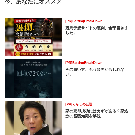
今、あなたにオススメ
[PR]BettingBreakDown
競馬予想サイトの裏側、全部書きま
した。
[PR]BettingBreakDown
その買い方、もう限界かもしれな
い。
[PR]くらしの話題
家の売却成功にはカギがある？家処
分の基礎知識を解説