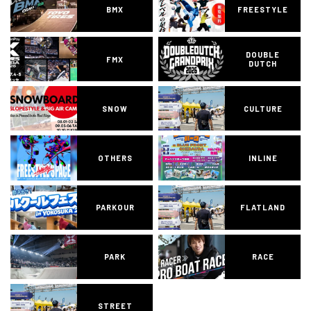
BMX
FREESTYLE
DOUBLE
FMX
DUTCH
SNOW
CULTURE
OTHERS
INLINE
PARKOUR
FLATLAND
PARK
RACE
STREET