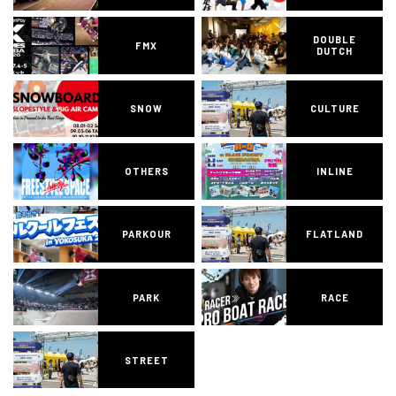
DOUBLE
FMX
DUTCH
SNOW
CULTURE
OTHERS
INLINE
PARKOUR
FLATLAND
PARK
RACE
STREET