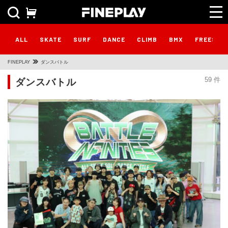
ALL
SKATE
SURF
DANCE
CLIMB
BMX
FREESTY
FINEPLAY
ダンスバトル
ダンスバトル
59 件