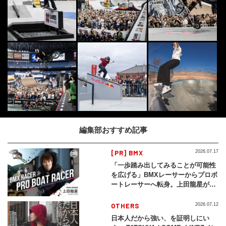
編集部おすすめ記事
[PR] BMX
2026.07.17
「一歩踏み出してみることが可能性
を広げる」BMXレーサーからプロボ
ートレーサーへ転身。上田龍星が体
現する挑戦の軌跡
OTHERS
2026.07.12
日本人だから強い、を証明しにい