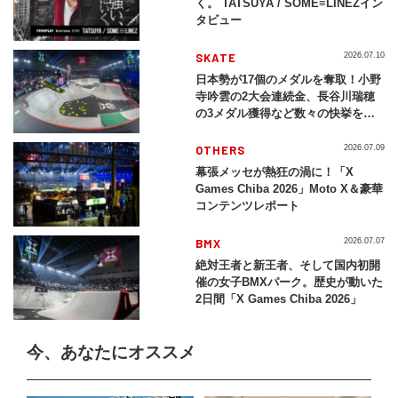
く。 TATSUYA / SOME≡LINEZイン
タビュー
SKATE
2026.07.10
日本勢が17個のメダルを奪取！小野
寺吟雲の2大会連続金、長谷川瑞穂
の3メダル獲得など数々の快挙をプ
レイバック「X Games Chiba
2026」
OTHERS
2026.07.09
幕張メッセが熱狂の渦に！「X
Games Chiba 2026」Moto X＆豪華
コンテンツレポート
BMX
2026.07.07
絶対王者と新王者、そして国内初開
催の女子BMXパーク。歴史が動いた
2日間「X Games Chiba 2026」
今、あなたにオススメ