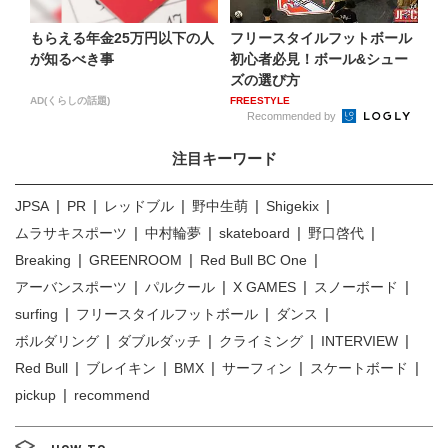
もらえる年金25万円以下の人
フリースタイルフットボール
が知るべき事
初心者必見！ボール&シュー
ズの選び方
AD(くらしの話題)
FREESTYLE
Recommended by
注目キーワード
JPSA
PR
レッドブル
野中生萌
Shigekix
ムラサキスポーツ
中村輪夢
skateboard
野口啓代
Breaking
GREENROOM
Red Bull BC One
アーバンスポーツ
パルクール
X GAMES
スノーボード
surfing
フリースタイルフットボール
ダンス
ボルダリング
ダブルダッチ
クライミング
INTERVIEW
Red Bull
ブレイキン
BMX
サーフィン
スケートボード
pickup
recommend