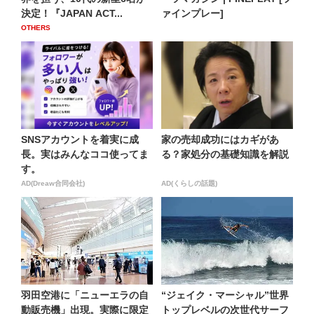
決定！『JAPAN ACT...
ァインプレー]
OTHERS
SNSアカウントを着実に成
家の売却成功にはカギがあ
長。実はみんなココ使ってま
る？家処分の基礎知識を解説
す。
AD(Dreaw合同会社)
AD(くらしの話題)
羽田空港に「ニューエラの自
“ジェイク・マーシャル”世界
動販売機」出現。実際に限定
トップレベルの次世代サーフ