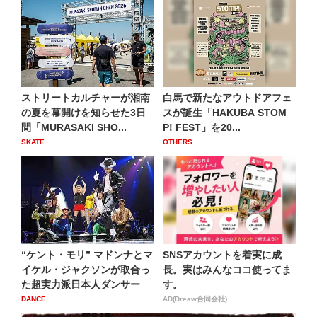
ストリートカルチャーが湘南
白馬で新たなアウトドアフェ
の夏を幕開けを知らせた3日
スが誕生「HAKUBA STOM
間「MURASAKI SHO...
P! FEST」を20...
SKATE
OTHERS
“ケント・モリ” マドンナとマ
SNSアカウントを着実に成
イケル・ジャクソンが取合っ
長。実はみんなココ使ってま
た超実力派日本人ダンサー
す。
DANCE
AD(Dreaw合同会社)