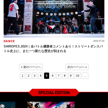
DANCE
2024.07.02
SHIROFES.2024｜全バトル優勝者コメントあり！ストリートダンスバ
トル史上に、また一つ新たな歴史が刻まれる
« 前のページへ
次のページへ »
1
2
3
4
5
6
7
8
9
10
…
SPECIAL EDITION