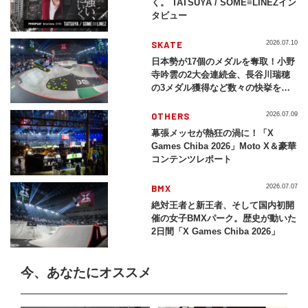
く。 TATSUYA / SOME≡LINEZイン
タビュー
SKATE
2026.07.10
日本勢が17個のメダルを奪取！小野
寺吟雲の2大会連続金、長谷川瑞穂
の3メダル獲得など数々の快挙をプ
レイバック「X Games Chiba
2026」
OTHERS
2026.07.09
幕張メッセが熱狂の渦に！「X
Games Chiba 2026」Moto X＆豪華
コンテンツレポート
BMX
2026.07.07
絶対王者と新王者、そして国内初開
催の女子BMXパーク。歴史が動いた
2日間「X Games Chiba 2026」
今、あなたにオススメ