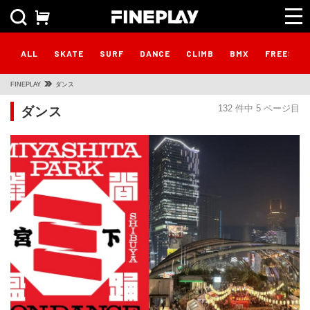
ALL
SKATE
SURF
DANCE
CLIMB
BMX
FREESTY
FINEPLAY
ダンス
ダンス
132 件中 5 ページ目