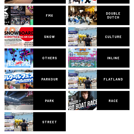
DOUBLE
FMX
DUTCH
SNOW
CULTURE
OTHERS
INLINE
PARKOUR
FLATLAND
PARK
RACE
STREET