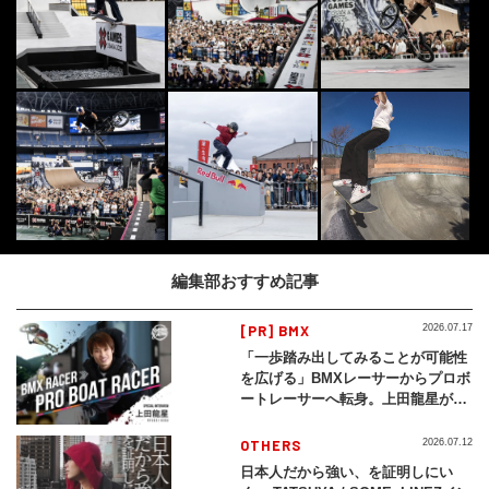
編集部おすすめ記事
[PR] BMX
2026.07.17
「一歩踏み出してみることが可能性
を広げる」BMXレーサーからプロボ
ートレーサーへ転身。上田龍星が体
現する挑戦の軌跡
OTHERS
2026.07.12
日本人だから強い、を証明しにい