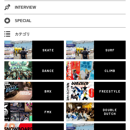
INTERVIEW
SPECIAL
カテゴリ
SKATE
SURF
DANCE
CLIMB
BMX
FREESTYLE
DOUBLE
FMX
DUTCH