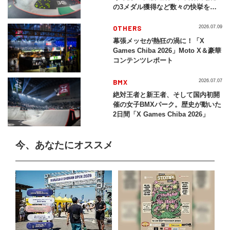
の3メダル獲得など数々の快挙をプ
レイバック「X Games Chiba
2026」
OTHERS
2026.07.09
幕張メッセが熱狂の渦に！「X
Games Chiba 2026」Moto X＆豪華
コンテンツレポート
BMX
2026.07.07
絶対王者と新王者、そして国内初開
催の女子BMXパーク。歴史が動いた
2日間「X Games Chiba 2026」
今、あなたにオススメ