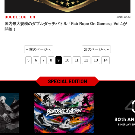
DOUBLEDUTCH
2016.10.23
国内最大規模のダブルダッチバトル『Fab Rope On Games』Vol.1が
開催！
« 前のページへ
次のページへ »
5
6
7
8
9
10
11
12
13
14
SPECIAL EDITION