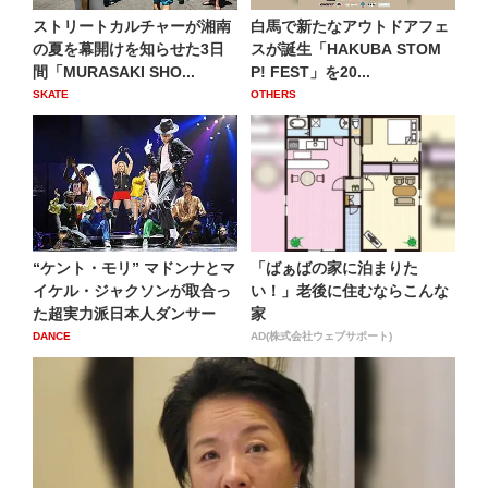
ストリートカルチャーが湘南
白馬で新たなアウトドアフェ
の夏を幕開けを知らせた3日
スが誕生「HAKUBA STOM
間「MURASAKI SHO...
P! FEST」を20...
SKATE
OTHERS
“ケント・モリ” マドンナとマ
「ばぁばの家に泊まりた
イケル・ジャクソンが取合っ
い！」老後に住むならこんな
た超実力派日本人ダンサー
家
DANCE
AD(株式会社ウェブサポート)