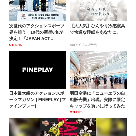
次世代のアクションスポーツ
【大人気】ひんやり冷感寝具
界を担う、10代の新星6名が
で快適な睡眠をあなたに。
決定！『JAPAN ACT...
OTHERS
AD(アイリスプラザ)
日本最大級のアクションスポ
羽田空港に「ニューエラの自
ーツマガジン | FINEPLAY [フ
動販売機」出現。実際に限定
ァインプレー]
キャップを買いに行ってみた
OTHERS