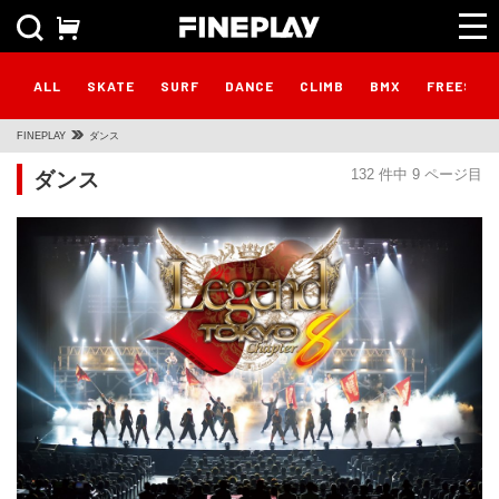
ALL
SKATE
SURF
DANCE
CLIMB
BMX
FREESTY
FINEPLAY
ダンス
ダンス
132 件中 9 ページ目