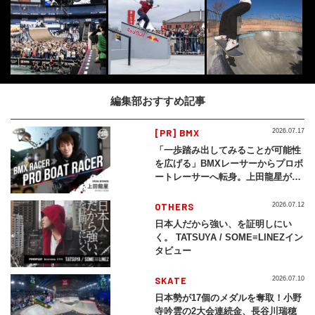
編集部おすすめ記事
[PR] BMX
2026.07.17
「一歩踏み出してみることが可能性
を広げる」BMXレーサーからプロボ
ートレーサーへ転身。上田龍星が体
現する挑戦の軌跡
OTHERS
2026.07.12
日本人だから強い、を証明しにい
く。 TATSUYA / SOME≡LINEZイン
タビュー
SKATE
2026.07.10
日本勢が17個のメダルを奪取！小野
寺吟雲の2大会連続金、長谷川瑞穂