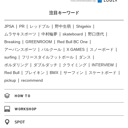
Recommended by
注目キーワード
JPSA
PR
レッドブル
野中生萌
Shigekix
ムラサキスポーツ
中村輪夢
skateboard
野口啓代
Breaking
GREENROOM
Red Bull BC One
アーバンスポーツ
パルクール
X GAMES
スノーボード
surfing
フリースタイルフットボール
ダンス
ボルダリング
ダブルダッチ
クライミング
INTERVIEW
Red Bull
ブレイキン
BMX
サーフィン
スケートボード
pickup
recommend
HOW TO
WORKSHOP
SPOT