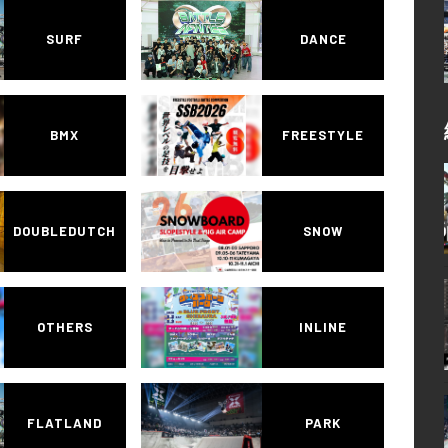
SURF
DANCE
BMX
FREESTYLE
DOUBLEDUTCH
SNOW
OTHERS
INLINE
FLATLAND
PARK