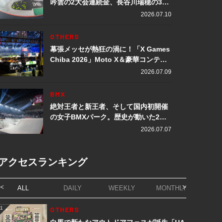
吟雲の2大会連続金、長谷川瑞穂の3メ
ダル獲得など数々の快挙をプレイバッ
2026.07.10
ク「X Games Chiba 2026」
OTHERS
幕張メッセが熱狂の渦に！「X Games
Chiba 2026」Moto X＆豪華コンテン
ツレポート
2026.07.09
BMX
絶対王者と新王者、そして国内初開催
の女子BMXパーク。歴史が動いた2日
間「X Games Chiba 2026」
2026.07.07
アクセスランキング
ALL
DAILY
WEEKLY
MONTHLY
1
OTHERS
1