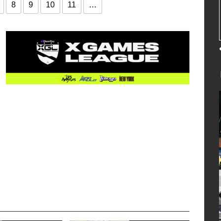
8
9
10
11
…