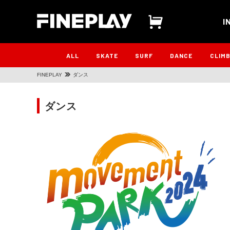
I
ALL
SKATE
SURF
DANCE
CLIM
FINEPLAY
ダンス
ダンス