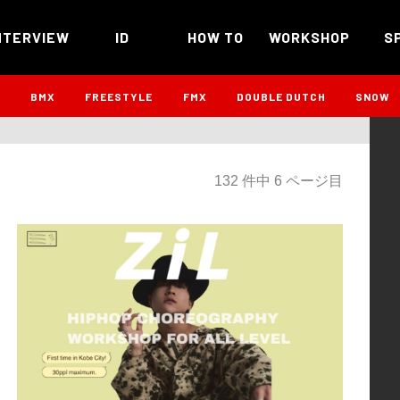
NTERVIEW
ID
HOW TO
WORKSHOP
S
B
BMX
FREESTYLE
FMX
DOUBLE DUTCH
SNOW
132 件中 6 ページ目