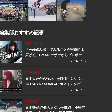
編集部おすすめ記事
[PR] BMX
「一歩踏み出してみることが可能性を
広げる」BMXレーサーからプロボート
レーサーへ転身。上田龍星が体現する
2026.07.17
挑戦の軌跡
OTHERS
日本人だから強い、を証明しにいく。
TATSUYA / SOME≡LINEZインタビュ
ー
2026.07.12
SKATE
日本勢が17個のメダルを奪取！小野寺