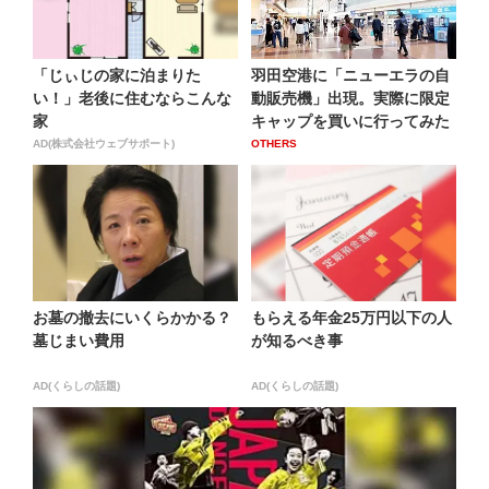
「じぃじの家に泊まりた
羽田空港に「ニューエラの自
い！」老後に住むならこんな
動販売機」出現。実際に限定
家
キャップを買いに行ってみた
AD(株式会社ウェブサポート)
OTHERS
お墓の撤去にいくらかかる？
もらえる年金25万円以下の人
墓じまい費用
が知るべき事
AD(くらしの話題)
AD(くらしの話題)