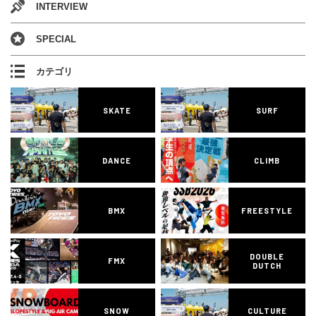
INTERVIEW
SPECIAL
カテゴリ
SKATE
SURF
DANCE
CLIMB
BMX
FREESTYLE
DOUBLE
FMX
DUTCH
SNOW
CULTURE