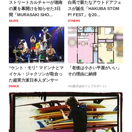
ストリートカルチャーが湘南
白馬で新たなアウトドアフェ
の夏を幕開けを知らせた3日
スが誕生「HAKUBA STOM
間「MURASAKI SHO...
P! FEST」を20...
SKATE
OTHERS
“ケント・モリ” マドンナとマ
「老後は小さい平屋がいい」
イケル・ジャクソンが取合っ
その理由に納得
た超実力派日本人ダンサー
DANCE
AD(株式会社ウェブサポート)