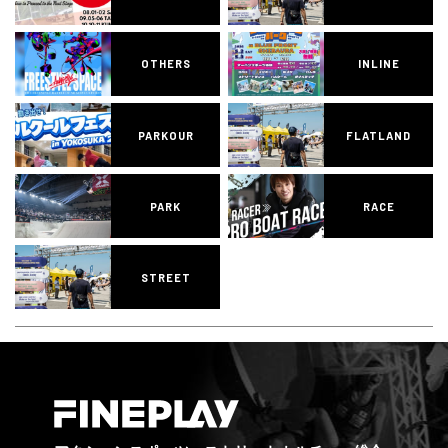
OTHERS
INLINE
PARKOUR
FLATLAND
PARK
RACE
STREET