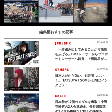
編集部おすすめ記事
[PR] BMX
2026.07.17
「一歩踏み出してみることが可能性
を広げる」BMXレーサーからプロボ
ートレーサーへ転身。上田龍星が体
現する挑戦の軌跡
OTHERS
2026.07.12
日本人だから強い、を証明しにい
く。 TATSUYA / SOME≡LINEZイン
タビュー
SKATE
2026.07.10
日本勢が17個のメダルを奪取！小野
寺吟雲の2大会連続金、長谷川瑞穂
の3メダル獲得など数々の快挙をプ