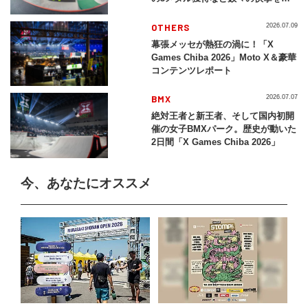
レイバック「X Games Chiba
2026」
OTHERS
2026.07.09
幕張メッセが熱狂の渦に！「X
Games Chiba 2026」Moto X＆豪華
コンテンツレポート
BMX
2026.07.07
絶対王者と新王者、そして国内初開
催の女子BMXパーク。歴史が動いた
2日間「X Games Chiba 2026」
今、あなたにオススメ