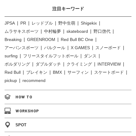
注目キーワード
JPSA
PR
レッドブル
野中生萌
Shigekix
ムラサキスポーツ
中村輪夢
skateboard
野口啓代
Breaking
GREENROOM
Red Bull BC One
アーバンスポーツ
パルクール
X GAMES
スノーボード
surfing
フリースタイルフットボール
ダンス
ボルダリング
ダブルダッチ
クライミング
INTERVIEW
Red Bull
ブレイキン
BMX
サーフィン
スケートボード
pickup
recommend
HOW TO
WORKSHOP
SPOT