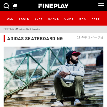
ALL
SKATE
SURF
DANCE
CLIMB
BMX
FREESTY
FINEPLAY
adidas Skateboarding
ADIDAS SKATEBOARDING
11 件中 2 ページ目