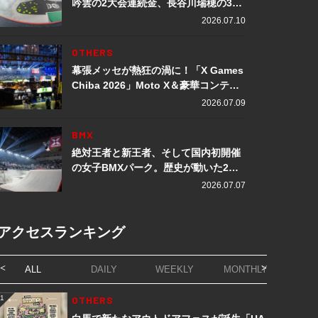
吟雲の2大会連続金、長谷川瑞穂の3メ
ダル獲得など数々の快挙をプレイバッ
2026.07.10
ク「X Games Chiba 2026」
OTHERS
幕張メッセが熱狂の渦に！「X Games
Chiba 2026」Moto X＆豪華コンテン
ツレポート
2026.07.09
BMX
絶対王者と新王者、そして国内初開催
の女子BMXパーク。歴史が動いた2日
間「X Games Chiba 2026」
2026.07.07
アクセスランキング
ALL
DAILY
WEEKLY
MONTHLY
1
OTHERS
1