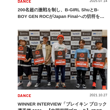
DANCE
2025.07.14
200名超の激戦を制し、B-GIRL ShuとB-
BOY GEN ROCがJapan Finalへの切符を掴
む！「Red Bull BC One Tokyo Cypher」
DANCE
2021.10.27
WINNER INTERVIEW「ブレイキン ブロック