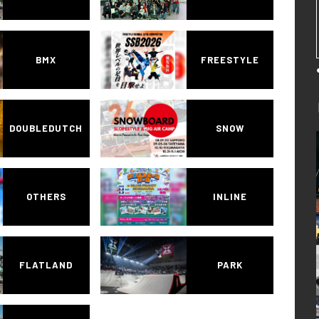
BMX
FREESTYLE
DOUBLEDUTCH
SNOW
OTHERS
INLINE
FLATLAND
PARK