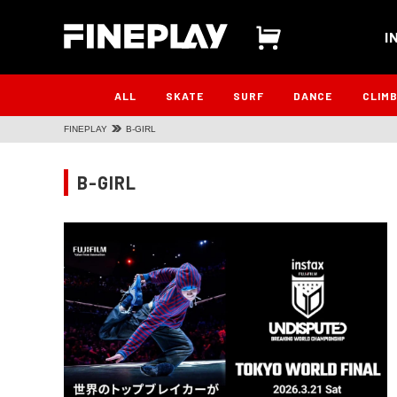
I
ALL
SKATE
SURF
DANCE
CLIM
FINEPLAY
B-GIRL
B-GIRL