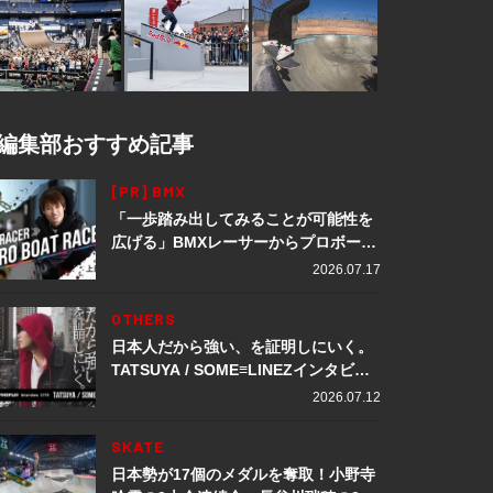
編集部おすすめ記事
[PR] BMX
「一歩踏み出してみることが可能性を
広げる」BMXレーサーからプロボート
レーサーへ転身。上田龍星が体現する
2026.07.17
挑戦の軌跡
OTHERS
日本人だから強い、を証明しにいく。
TATSUYA / SOME≡LINEZインタビュ
ー
2026.07.12
SKATE
日本勢が17個のメダルを奪取！小野寺