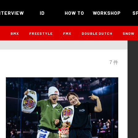
NTERVIEW
ID
HOW TO
WORKSHOP
S
B
BMX
FREESTYLE
FMX
DOUBLE DUTCH
SNOW
7 件