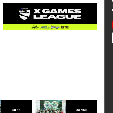
SURF
DANCE