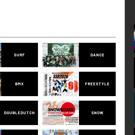
SURF
DANCE
BMX
FREESTYLE
DOUBLEDUTCH
SNOW