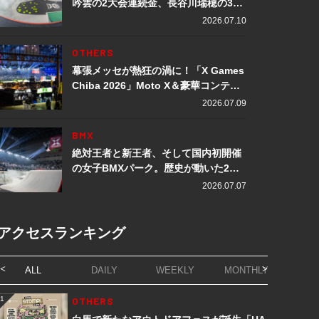
吟雲の2大会連続金、長谷川瑞穂の3メ
ダル獲得など数々の快挙をプレイバッ
2026.07.10
ク「X Games Chiba 2026」
OTHERS
幕張メッセが熱狂の渦に！「X Games
Chiba 2026」Moto X＆豪華コンテン
ツレポート
2026.07.09
BMX
絶対王者と新王者、そして国内初開催
の女子BMXパーク。歴史が動いた2日
間「X Games Chiba 2026」
2026.07.07
アクセスランキング
ALL
DAILY
WEEKLY
MONTHLY
1
OTHERS
1