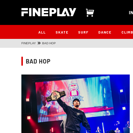
I
ALL
SKATE
SURF
DANCE
CLIM
FINEPLAY
BAD HOP
BAD HOP