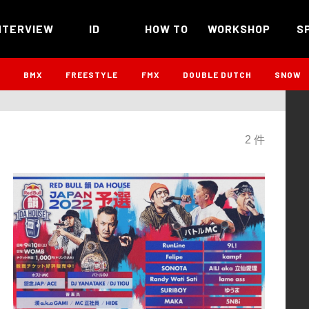
NTERVIEW
ID
HOW TO
WORKSHOP
S
B
BMX
FREESTYLE
FMX
DOUBLE DUTCH
SNOW
2 件