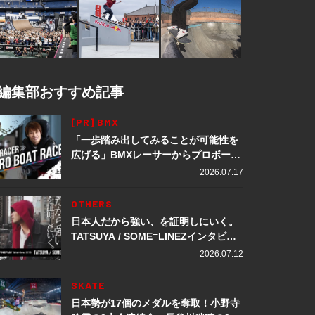
編集部おすすめ記事
[PR] BMX
「一歩踏み出してみることが可能性を
広げる」BMXレーサーからプロボート
レーサーへ転身。上田龍星が体現する
2026.07.17
挑戦の軌跡
OTHERS
日本人だから強い、を証明しにいく。
TATSUYA / SOME≡LINEZインタビュ
ー
2026.07.12
SKATE
日本勢が17個のメダルを奪取！小野寺