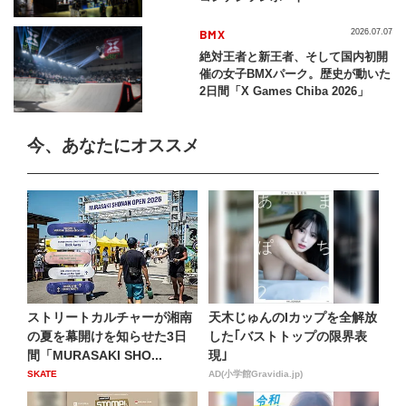
BMX
2026.07.07
絶対王者と新王者、そして国内初開
催の女子BMXパーク。歴史が動いた
2日間「X Games Chiba 2026」
今、あなたにオススメ
ストリートカルチャーが湘南
天木じゅんのIカップを全解放
の夏を幕開けを知らせた3日
した｢バストトップの限界表
間「MURASAKI SHO...
現｣
SKATE
AD(小学館Gravidia.jp)