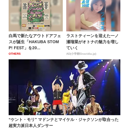
白馬で新たなアウトドアフェ
ラストティーンを迎えた一ノ
スが誕生「HAKUBA STOM
瀬瑠菜がオトナの魅力を増し
P! FEST」を20...
ていく
OTHERS
AD(小学館Gravidia.jp)
“ケント・モリ” マドンナとマイケル・ジャクソンが取合った
超実力派日本人ダンサー