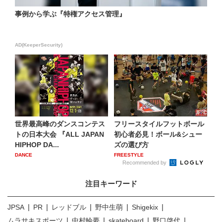
事例から学ぶ『特権アクセス管理』
AD(KeeperSecurity)
世界最高峰のダンスコンテス
フリースタイルフットボール
トの日本大会 『ALL JAPAN
初心者必見！ボール&シュー
HIPHOP DA...
ズの選び方
DANCE
FREESTYLE
Recommended by
注目キーワード
JPSA
PR
レッドブル
野中生萌
Shigekix
ムラサキスポーツ
中村輪夢
skateboard
野口啓代