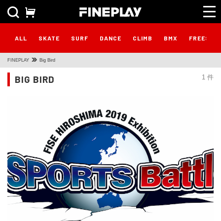
ALL
SKATE
SURF
DANCE
CLIMB
BMX
FREESTY
FINEPLAY
Big Bird
BIG BIRD
1 件