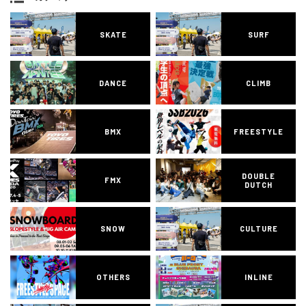
SKATE
SURF
DANCE
CLIMB
BMX
FREESTYLE
DOUBLE
FMX
DUTCH
SNOW
CULTURE
OTHERS
INLINE