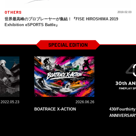
OTHERS
2019.02.03
世界最高峰のプロプレーヤーが集結！『FISE HIROSHIMA 2019
Exhibition eSPORTS Battle』
SPECIAL EDITION
2022.05.23
2026.06.26
BOATRACE X-ACTION
430/Fourthirt
ANNIVERSAR