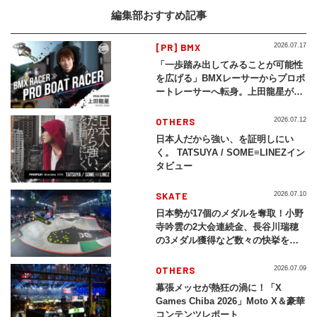
編集部おすすめ記事
[PR] BMX
2026.07.17
「一歩踏み出してみることが可能性
を広げる」BMXレーサーからプロボ
ートレーサーへ転身。上田龍星が体
現する挑戦の軌跡
OTHERS
2026.07.12
日本人だから強い、を証明しにい
く。 TATSUYA / SOME≡LINEZイン
タビュー
SKATE
2026.07.10
日本勢が17個のメダルを奪取！小野
寺吟雲の2大会連続金、長谷川瑞穂
の3メダル獲得など数々の快挙をプ
レイバック「X Games Chiba
2026」
OTHERS
2026.07.09
幕張メッセが熱狂の渦に！「X
Games Chiba 2026」Moto X＆豪華
コンテンツレポート