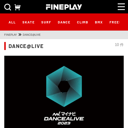
ALL
SKATE
SURF
DANCE
CLIMB
BMX
FREESTY
FINEPLAY
DANCE@LIVE
DANCE@LIVE
10 件