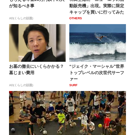
が知るべき事
動販売機」出現。実際に限定
キャップを買いに行ってみた
AD(くらしの話題)
OTHERS
お墓の撤去にいくらかかる？
“ジェイク・マーシャル”世界
墓じまい費用
トップレベルの次世代サーフ
ァー
AD(くらしの話題)
SURF