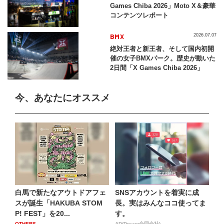
Games Chiba 2026」Moto X＆豪華
コンテンツレポート
BMX
2026.07.07
絶対王者と新王者、そして国内初開
催の女子BMXパーク。歴史が動いた
2日間「X Games Chiba 2026」
今、あなたにオススメ
白馬で新たなアウトドアフェ
SNSアカウントを着実に成
スが誕生「HAKUBA STOM
長。実はみんなココ使ってま
P! FEST」を20...
す。
OTHERS
AD(Dreaw合同会社)