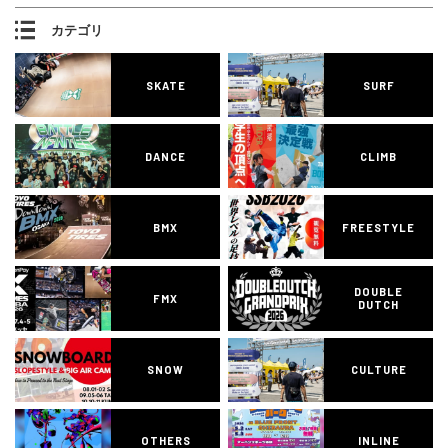
カテゴリ
SKATE
SURF
DANCE
CLIMB
BMX
FREESTYLE
DOUBLE
FMX
DUTCH
SNOW
CULTURE
OTHERS
INLINE