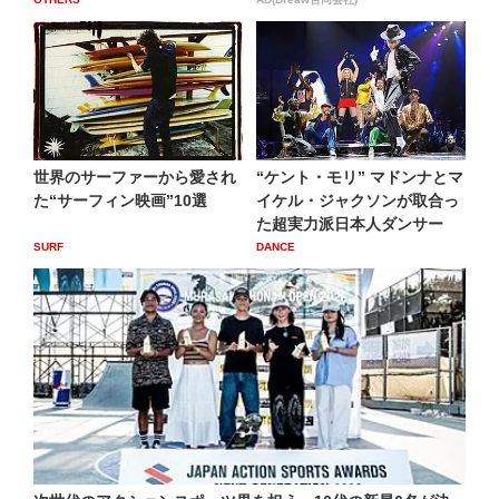
世界のサーファーから愛され
“ケント・モリ” マドンナとマ
た“サーフィン映画”10選
イケル・ジャクソンが取合っ
た超実力派日本人ダンサー
SURF
DANCE