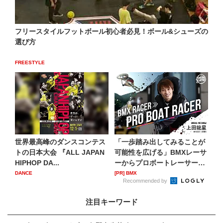
フリースタイルフットボール初心者必見！ボール&シューズの
選び方
FREESTYLE
世界最高峰のダンスコンテス
「一歩踏み出してみることが
トの日本大会 『ALL JAPAN
可能性を広げる」BMXレーサ
HIPHOP DA...
ーからプロボートレーサー
へ...
DANCE
[PR] BMX
Recommended by
注目キーワード