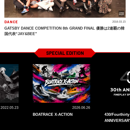
DANCE
2016.03.15
GATSBY DANCE COMPETITION 8th GRAND FINAL 優勝は2連覇の韓
国代表“JAY&BEE”
SPECIAL EDITION
2022.05.23
2026.06.26
BOATRACE X-ACTION
430/Fourthirt
ANNIVERSAR