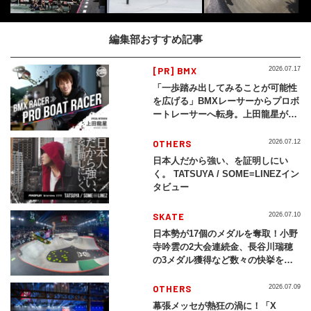
編集部おすすめ記事
[PR] BMX
2026.07.17
「一歩踏み出してみることが可能性
を広げる」BMXレーサーからプロボ
ートレーサーへ転身。上田龍星が体
現する挑戦の軌跡
OTHERS
2026.07.12
日本人だから強い、を証明しにい
く。 TATSUYA / SOME≡LINEZイン
タビュー
SKATE
2026.07.10
日本勢が17個のメダルを奪取！小野
寺吟雲の2大会連続金、長谷川瑞穂
の3メダル獲得など数々の快挙をプ
レイバック「X Games Chiba
2026」
OTHERS
2026.07.09
幕張メッセが熱狂の渦に！「X