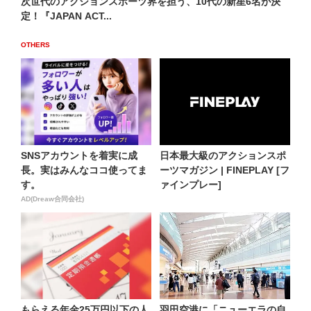
次世代のアクションスポーツ界を担う、10代の新星6名が決
定！『JAPAN ACT...
OTHERS
SNSアカウントを着実に成
日本最大級のアクションスポ
長。実はみんなココ使ってま
ーツマガジン | FINEPLAY [フ
す。
ァインプレー]
AD(Dreaw合同会社)
もらえる年金25万円以下の人
羽田空港に「ニューエラの自